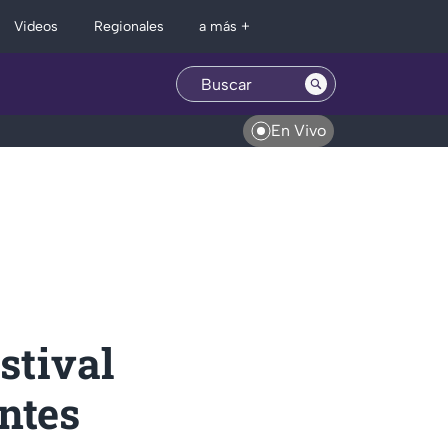
Regionales
Videos
a más +
En Vivo
stival
ntes