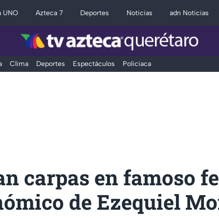
a UNO
Azteca 7
Deportes
Noticias
adn Noticias
a
Clima
Deportes
Espectáculos
Policiaca
n carpas en famoso fe
nómico de Ezequiel Mo