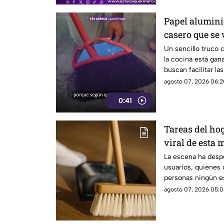
Papel aluminio
casero que se 
Un sencillo truco 
la cocina está gan
buscan facilitar la
agosto 07, 2026 06:2
0:41
Tareas del hog
viral de esta 
techo
La escena ha despe
usuarios, quienes
personas ningún es
limpieza
agosto 07, 2026 05:0