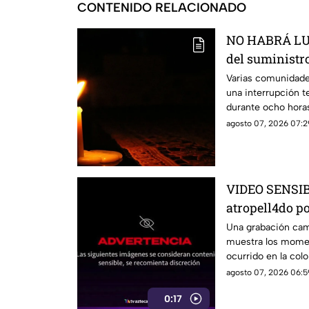
CONTENIDO RELACIONADO
NO HABRÁ LUZ
del suministro
estás serán la
Varias comunidade
una interrupción t
durante ocho hora
agosto 07, 2026 07:2
VIDEO SENSIBL
atropell4do po
antes de m0ri
Una grabación camb
muestra los momen
ocurrido en la colo
agosto 07, 2026 06:5
0:17