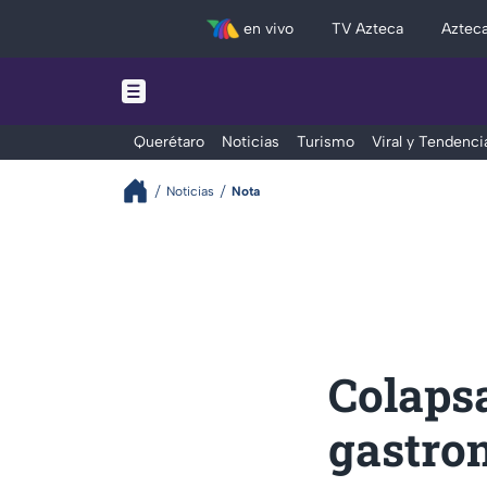
en vivo
TV Azteca
Aztec
Querétaro
Noticias
Turismo
Viral y Tendenci
Noticias
Nota
Colapsa
gastro