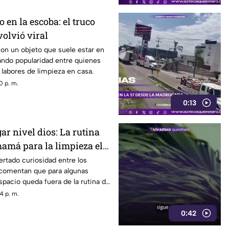
 en la escoba: el truco
volvió viral
con un objeto que suele estar en
ando popularidad entre quienes
s labores de limpieza en casa.
0 p. m.
0:13
ar nivel dios: La rutina
mamá para la limpieza el
rtado curiosidad entre los
 comentan que para algunas
pacio queda fuera de la rutina de
4 p. m.
0:42