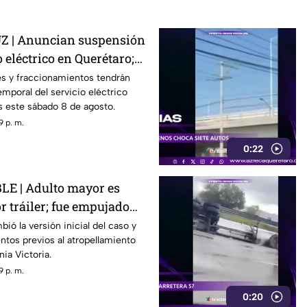
 | Anuncian suspensión
 eléctrico en Querétaro;
s zonas afectadas
s y fraccionamientos tendrán
emporal del servicio eléctrico
s este sábado 8 de agosto.
9 p. m.
0:22
E | Adulto mayor es
r tráiler; fue empujado
r
ió la versión inicial del caso y
tos previos al atropellamiento
nia Victoria.
9 p. m.
0:20