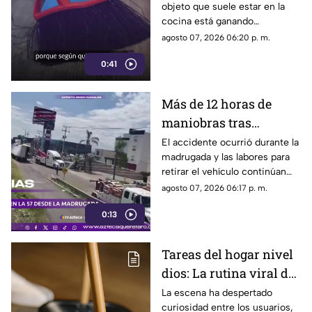
objeto que suele estar en la
cocina está ganando
popularidad entre quienes
agosto 07, 2026 06:20 p. m.
buscan facilitar las labores de
0:41
limpieza en casa.
Más de 12 horas de
maniobras tras
volcadura de unidad
El accidente ocurrió durante la
madrugada y las labores para
pesada en la carretera
retirar el vehículo continúan
57
desde hace más de 12 horas en
agosto 07, 2026 06:17 p. m.
este tramo de la carretera 57.
0:13
Tareas del hogar nivel
dios: La rutina viral de
esta mamá para la
La escena ha despertado
curiosidad entre los usuarios,
limpieza el techo