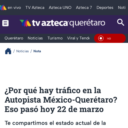
en vivo
TV Azteca
Azteca UNO
Azteca 7
Deportes
Notic
Querétaro
Noticias
Turismo
Viral y Tendencia
Clima
Depo
En Vivo
Noticias
Nota
¿Por qué hay tráfico en la
Autopista México-Querétaro?
Eso pasó hoy 22 de marzo
Te compartimos el estado actual de la