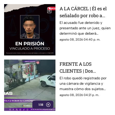
A LA CÁRCEL | Él es el
señalado por robo a
una casa en Santa Rosa
El acusado fue detenido y
presentado ante un juez, quien
Jáuregui
determinó que deberá
permanecer en prisión
agosto 08, 2026 04:40 p. m.
preventiva mientras avanza la
investigación.
FRENTE A LOS
CLIENTES | Dos
hombres enc4ñonan a
El robo quedó registrado por
una cámara de vigilancia y
conductor y se llevan
muestra cómo dos sujetos
su camioneta
obligaron a un conductor y a
agosto 08, 2026 04:21 p. m.
su acompañante a bajar del
1:18
vehículo.