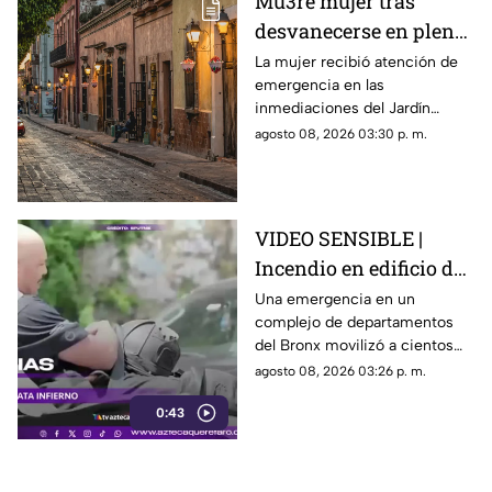
Mu3re mujer tras
desvanecerse en plena
vía pública en el Centro
La mujer recibió atención de
emergencia en las
Histórico de Querétaro
inmediaciones del Jardín
Corregidora, pero los
agosto 08, 2026 03:30 p. m.
paramédicos confirmaron que
ya no contaba con signos
vitales.
VIDEO SENSIBLE |
Incendio en edificio de
Nueva York deja un
Una emergencia en un
complejo de departamentos
mu3rto y 14 heridos
del Bronx movilizó a cientos
de bomberos y dejó víctimas
agosto 08, 2026 03:26 p. m.
entre residentes y personal de
0:43
emergencia.