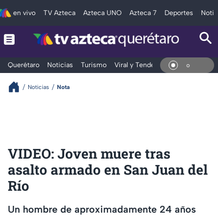
en vivo
TV Azteca
Azteca UNO
Azteca 7
Deportes
Notic
Querétaro
Noticias
Turismo
Viral y Tendencia
Clima
Depo
En Vi
Noticias
Nota
VIDEO: Joven muere tras
asalto armado en San Juan del
Río
Un hombre de aproximadamente 24 años