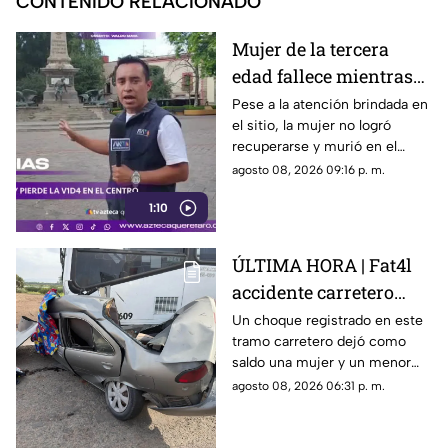
CONTENIDO RELACIONADO
Mujer de la tercera
edad fallece mientras
caminaba por el Centro
Pese a la atención brindada en
el sitio, la mujer no logró
de Querétaro
recuperarse y murió en el
lugar.
agosto 08, 2026 09:16 p. m.
1:10
ÚLTIMA HORA | Fat4l
accidente carretero
deja una mujer y un
Un choque registrado en este
tramo carretero dejó como
niño mu3rtos en San
saldo una mujer y un menor
Juan del Río
sin vida, además de una
agosto 08, 2026 06:31 p. m.
persona lesionada.