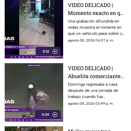
VIDEO DELICADO |
Momento exacto en que
camioneta atropella a
Una grabación difundida en
redes muestra el instante en
un perro y conductor
que un vehículo pasa sobre un
escapa
perro y continúa su camino sin
agosto 08, 2026 04:07 p. m.
detenerse.
0:12
VIDEO DELICADO |
Abuelita comerciante
es as3sin4da en Puebla
Dominga regresaba a casa
después de una jornada de
por 90 pesos
trabajo cuando fue
interceptada por un hombre
agosto 08, 2026 03:49 p. m.
que presuntamente le quitó el
0:39
dinero que llevaba.