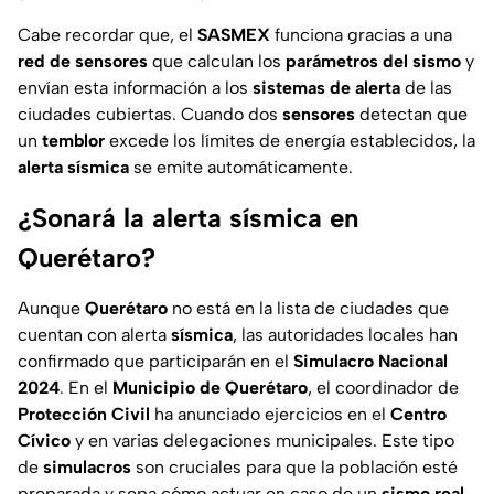
Cabe recordar que, el
SASMEX
funciona gracias a una
red de sensores
que calculan los
parámetros del sismo
y
envían esta información a los
sistemas de alerta
de las
ciudades cubiertas. Cuando dos
sensores
detectan que
un
temblor
excede los límites de energía establecidos, la
alerta sísmica
se emite automáticamente.
¿Sonará la alerta sísmica en
Querétaro?
Aunque
Querétaro
no está en la lista de ciudades que
cuentan con alerta
sísmica
, las autoridades locales han
confirmado que participarán en el
Simulacro Nacional
2024
. En el
Municipio de
Querétaro
, el coordinador de
Protección Civil
ha anunciado ejercicios en el
Centro
Cívico
y en varias delegaciones municipales. Este tipo
de
simulacros
son cruciales para que la población esté
preparada y sepa cómo actuar en caso de un
sismo real
.