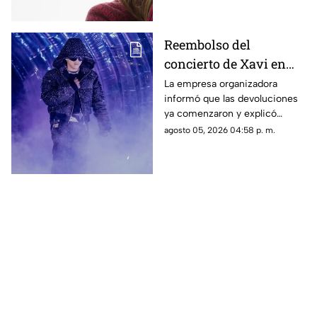
Reembolso del
concierto de Xavi en
Querétaro ya tiene
La empresa organizadora
informó que las devoluciones
fecha; esto debes hacer
ya comenzaron y explicó
cuánto tiempo podría tardar el
agosto 05, 2026 04:58 p. m.
depósito en reflejarse.