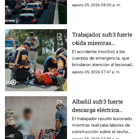
vialidades de Querétaro.
agosto 05, 2026 08:00 p. m.
Trabajador sufr3 fuerte
c4ída mientras
trabajaba en Guadalupe
El accidente movilizó a los
cuerpos de emergencia, que
La Venta
brindaron atención al lesionado
antes de trasladarlo a un
agosto 05, 2026 07:47 p. m.
hospital para su valoración.
Albañil sufr3 fuerte
descarga eléctrica
mientras trabajaba en
El trabajador resultó lesionado
mientras realizaba labores de
una azotea de San José
construcción sobre el techo
Buenavista
de una vivienda y tuvo que