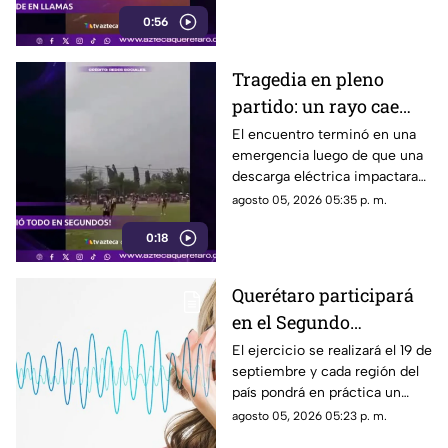
las vialidades más transitadas
0:56
de Querétaro.
Tragedia en pleno
partido: un rayo cae
sobre la cancha y m4ta
El encuentro terminó en una
emergencia luego de que una
a futbolista de 24 años;
descarga eléctrica impactara
VIDEO DELICADO
el terreno de juego y alcanzara
agosto 05, 2026 05:35 p. m.
a varios de los presentes.
0:18
Querétaro participará
en el Segundo
Simulacro Nacional
El ejercicio se realizará el 19 de
septiembre y cada región del
2026; esta será la HORA
país pondrá en práctica un
EXACTA
escenario distinto de
agosto 05, 2026 05:23 p. m.
emergencia.