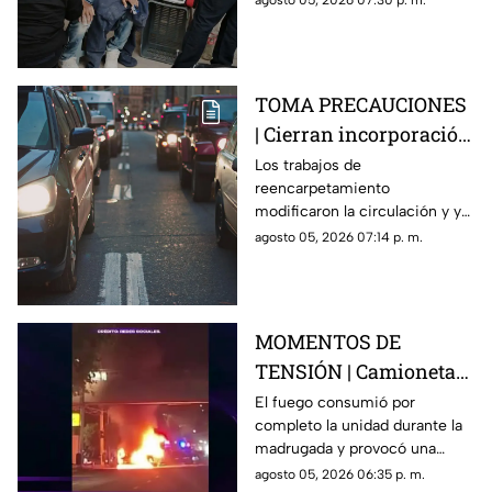
agosto 05, 2026 07:30 p. m.
recibir atención médica.
TOMA PRECAUCIONES
| Cierran incorporación
hacia la carretera 57;
Los trabajos de
reencarpetamiento
esta es la zona afectada
modificaron la circulación y ya
generan carga vehicular en el
agosto 05, 2026 07:14 p. m.
acceso con dirección a la
capital queretana.
MOMENTOS DE
TENSIÓN | Camioneta
termina calcinada
El fuego consumió por
completo la unidad durante la
sobre avenida
madrugada y provocó una
Constituyentes; así se
intensa movilización en una de
agosto 05, 2026 06:35 p. m.
vivió el momento