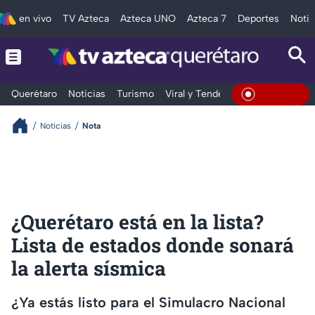
en vivo
TV Azteca
Azteca UNO
Azteca 7
Deportes
Notic
Querétaro
Noticias
Turismo
Viral y Tendencia
Clima
Depo
En Vivo
Noticias
Nota
¿Querétaro está en la lista?
Lista de estados donde sonará
la alerta sísmica
¿Ya estás listo para el Simulacro Nacional