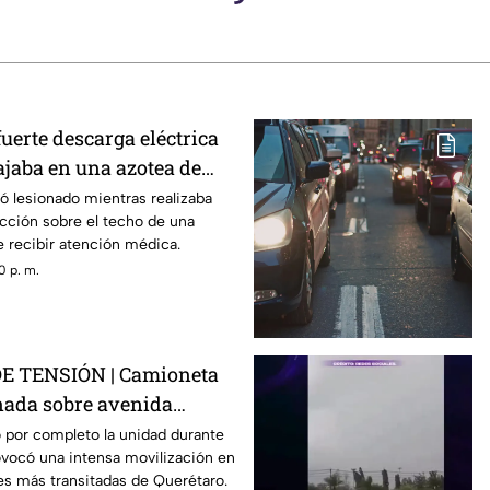
fuerte descarga eléctrica
ajaba en una azotea de
avista
tó lesionado mientras realizaba
cción sobre el techo de una
e recibir atención médica.
0 p. m.
 TENSIÓN | Camioneta
nada sobre avenida
; así se vivió el momento
 por completo la unidad durante
ovocó una intensa movilización en
des más transitadas de Querétaro.