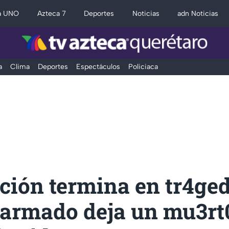
a UNO
Azteca 7
Deportes
Noticias
adn Noticias
a
Clima
Deportes
Espectáculos
Policiaca
ión termina en tr4ged
 armado deja un mu3rt