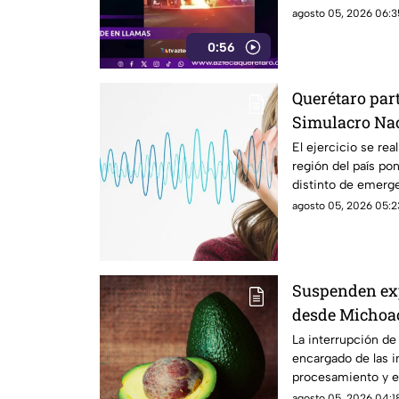
agosto 05, 2026 06:3
0:56
Querétaro par
Simulacro Naci
HORA EXACT
El ejercicio se rea
región del país po
distinto de emerge
agosto 05, 2026 05:2
Suspenden exp
desde Michoac
actividades
La interrupción de
encargado de las i
procesamiento y en
mercado estadoun
agosto 05, 2026 04:18