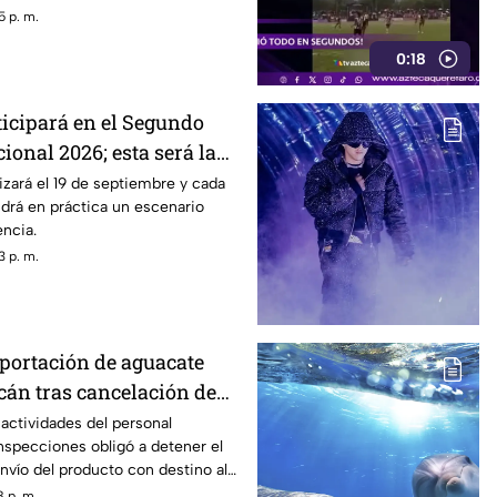
5 p. m.
0:18
ticipará en el Segundo
onal 2026; esta será la
A
lizará el 19 de septiembre y cada
ndrá en práctica un escenario
ncia.
3 p. m.
ortación de aguacate
án tras cancelación de
 actividades del personal
nspecciones obligó a detener el
vío del producto con destino al
idense.
 p. m.