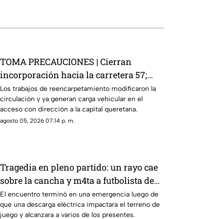
TOMA PRECAUCIONES | Cierran
incorporación hacia la carretera 57;
esta es la zona afectada
Los trabajos de reencarpetamiento modificaron la
circulación y ya generan carga vehicular en el
acceso con dirección a la capital queretana.
agosto 05, 2026 07:14 p. m.
Tragedia en pleno partido: un rayo cae
sobre la cancha y m4ta a futbolista de
24 años; VIDEO DELICADO
El encuentro terminó en una emergencia luego de
que una descarga eléctrica impactara el terreno de
juego y alcanzara a varios de los presentes.