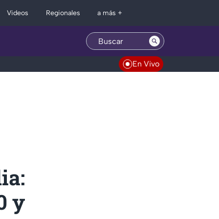
Regionales
Videos
a más +
En Vivo
ia:
0 y