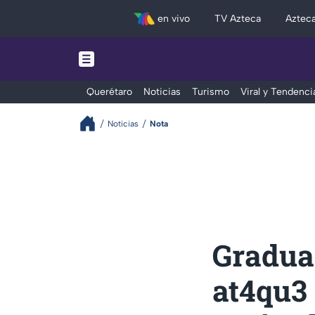
en vivo
TV Azteca
Aztec
Querétaro
Noticias
Turismo
Viral y Tendenci
Noticias
Nota
Graduac
at4qu3