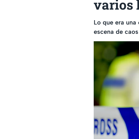
varios 
Lo que era una 
escena de caos