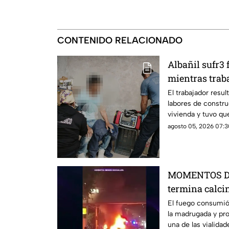
CONTENIDO RELACIONADO
Albañil sufr3 
mientras trab
San José Buen
El trabajador resul
labores de constru
vivienda y tuvo qu
agosto 05, 2026 07:3
MOMENTOS DE
termina calci
Constituyentes
El fuego consumió
la madrugada y pr
una de las vialida