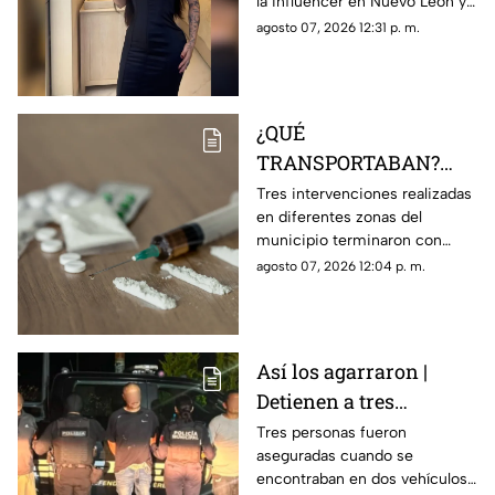
la influencer en Nuevo León ya
Karely Ruiz
tiene a un primer detenido.
agosto 07, 2026 12:31 p. m.
¿QUÉ
TRANSPORTABAN?
Tres personas son
Tres intervenciones realizadas
en diferentes zonas del
detenidas en posesión
municipio terminaron con
de estas sustancia en El
personas aseguradas y
agosto 07, 2026 12:04 p. m.
Marqués
sustancias que serán
analizadas por las autoridades.
Así los agarraron |
Detienen a tres
personas en Huimilpan
Tres personas fueron
aseguradas cuando se
tras localizar presuntas
encontraban en dos vehículos;
sustancias ilegales