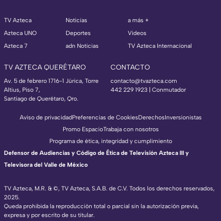
TV Azteca
Noticias
a más +
Azteca UNO
Deportes
Videos
Azteca 7
adn Noticias
TV Azteca Internacional
TV AZTECA QUERÉTARO
CONTACTO
Av. 5 de febrero 1716-1 Júrica, Torre
contacto@tvazteca.com
Altius, Piso 7,
442 229 1923 | Conmutador
Santiago de Querétaro, Qro.
Aviso de privacidad
Preferencias de Cookies
Derechos
Inversionistas
Promo Espacio
Trabaja con nosotros
Programa de ética, integridad y cumplimiento
Defensor de Audiencias y Código de Ética de Televisión Azteca III y
Televisora del Valle de México
TV Azteca, M.R. & ©, TV Azteca, S.A.B. de C.V. Todos los derechos reservados,
2025.
Queda prohibida la reproducción total o parcial sin la autorización previa,
expresa y por escrito de su titular.