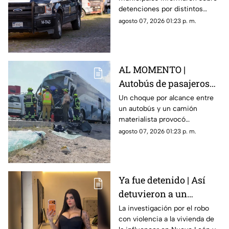
Querétaro; estos fueron
detenciones por distintos
los principales motivos
delitos y faltas administrativas.
agosto 07, 2026 01:23 p. m.
AL MOMENTO |
Autobús de pasajeros
sufr3 aparatoso choque
Un choque por alcance entre
un autobús y un camión
en la carretera 57
materialista provocó
afectaciones en la carretera
agosto 07, 2026 01:23 p. m.
57; el conductor de una de las
unidades quedó prensado.
Ya fue detenido | Así
detuvieron a un
presunto responsable
La investigación por el robo
con violencia a la vivienda de
del robo a la casa de