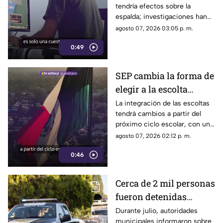
tendría efectos sobre la
podría influir
espalda; investigaciones han
encontrado una posible
agosto 07, 2026 03:05 p. m.
relación entre la postura, las
0:49
emociones y la manera de
tomar decisiones.
SEP cambia la forma de
elegir a la escolta
escolar para el ciclo
La integración de las escoltas
tendrá cambios a partir del
2026-2027
próximo ciclo escolar, con un
modelo que busca ampliar la
agosto 07, 2026 02:12 p. m.
participación de estudiantes.
0:46
Cerca de 2 mil personas
fueron detenidas
durante Julio en
Durante julio, autoridades
municipales informaron sobre