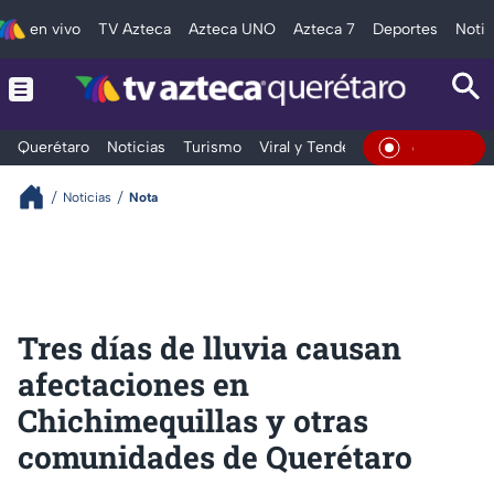
en vivo
TV Azteca
Azteca UNO
Azteca 7
Deportes
Notic
Querétaro
Noticias
Turismo
Viral y Tendencia
Clima
Depo
En Vivo
Noticias
Nota
Tres días de lluvia causan
afectaciones en
Chichimequillas y otras
comunidades de Querétaro