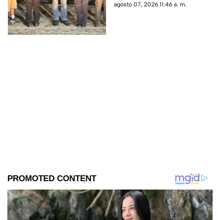
durante la intervención fueron
agosto 07, 2026 11:46 a. m.
encontradas diversas
sustancias.