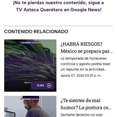
¡No te pierdas nuestro contenido, sigue a
TV Azteca Querétaro en Google News!
CONTENIDO RELACIONADO
¿HABRÁ RIESGOS?
México se prepara para
otro posible ciclón
La temporada de huracanes
continúa y agosto podría traer
tropical; esta sería la
un repunte en la actividad
fecha
tropical; estos son los
agosto 07, 2026 03:25 p. m.
nombres que siguen en las
0:42
listas oficiales.
¿Te sientes de mal
humor? La postura con
la que pasas el día
Sentarte derecho no solo