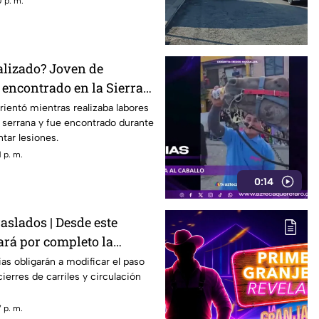
 p. m.
alizado? Joven de
 encontrado en la Sierra
étaro
ientó mientras realizaba labores
serrana y fue encontrado durante
tar lesiones.
 p. m.
0:14
raslados | Desde este
rá por completo la
n Bernardo Quintana
ias obligarán a modificar el paso
ierres de carriles y circulación
 p. m.