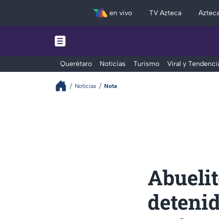
en vivo
TV Azteca
Aztec
Querétaro
Noticias
Turismo
Viral y Tendenci
Noticias
Nota
Abuelit
detenid