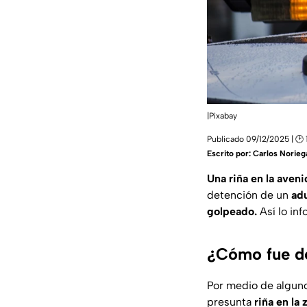
|Pixabay
Publicado 09/12/2025 | 🕑 
Escrito por:
Carlos Norieg
Una riña en la aveni
detención de un
adu
golpeado.
Así lo in
¿Cómo fue de
Por medio de alguno
presunta
riña en la 