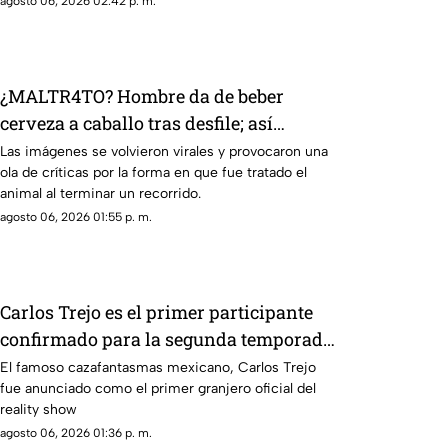
agosto 06, 2026 02:42 p. m.
¿MALTR4TO? Hombre da de beber
cerveza a caballo tras desfile; así
reaccionó el animal
Las imágenes se volvieron virales y provocaron una
ola de críticas por la forma en que fue tratado el
animal al terminar un recorrido.
agosto 06, 2026 01:55 p. m.
Carlos Trejo es el primer participante
confirmado para la segunda temporada
de 'La Granja VIP’
El famoso cazafantasmas mexicano, Carlos Trejo
fue anunciado como el primer granjero oficial del
reality show
agosto 06, 2026 01:36 p. m.