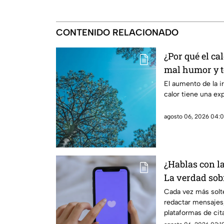
CONTENIDO RELACIONADO
¿Por qué el ca
mal humor y te
reales de las 
El aumento de la ir
calor tiene una ex
cuerpo
agosto 06, 2026 04:0
¿Hablas con l
La verdad sobr
coqueteo digit
Cada vez más solte
redactar mensajes,
plataformas de cit