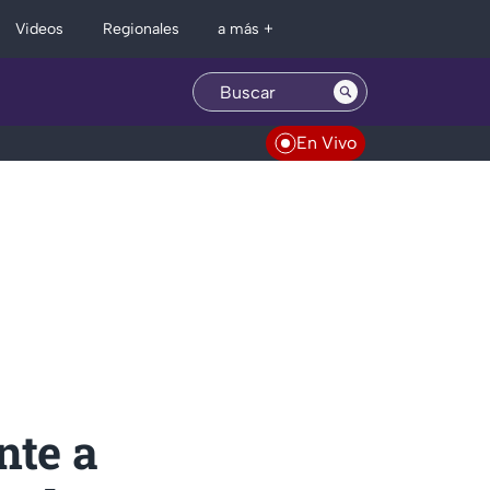
Regionales
Videos
a más +
En Vivo
nte a