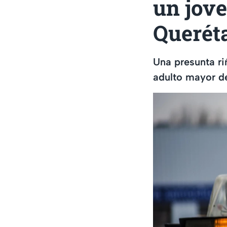
un jove
Querét
Una presunta ri
adulto mayor d