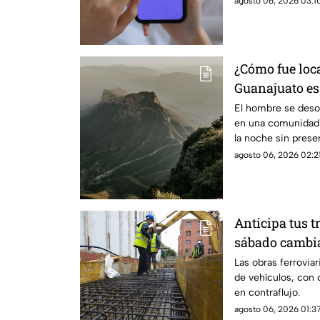
agosto 06, 2026 03:10
¿Cómo fue loc
Guanajuato es
Gorda de Quer
El hombre se desor
en una comunidad 
la noche sin presen
agosto 06, 2026 02:21
Anticipa tus t
sábado cambia
circulación e
Las obras ferroviar
de vehículos, con c
en contraflujo.
agosto 06, 2026 01:37