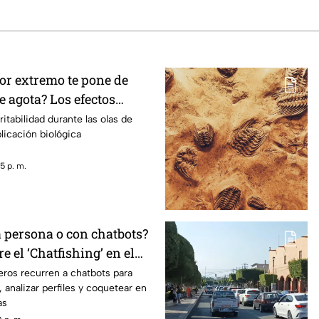
lor extremo te pone de
 agota? Los efectos
altas temperaturas en el
ritabilidad durante las olas de
plicación biológica
5 p. m.
a persona o con chatbots?
e el ‘Chatfishing’ en el
al
ros recurren a chatbots para
 analizar perfiles y coquetear en
as