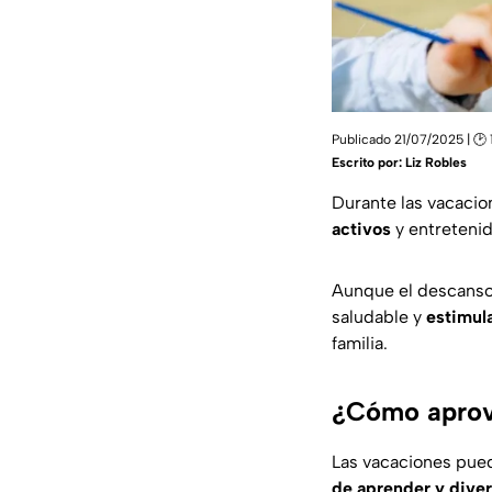
Publicado 21/07/2025 | 🕑 
Escrito por:
Liz Robles
Durante las vacacio
activos
y entretenido
Aunque el descanso 
saludable y
estimula
familia.
¿Cómo aprove
Las vacaciones pued
de aprender y diver