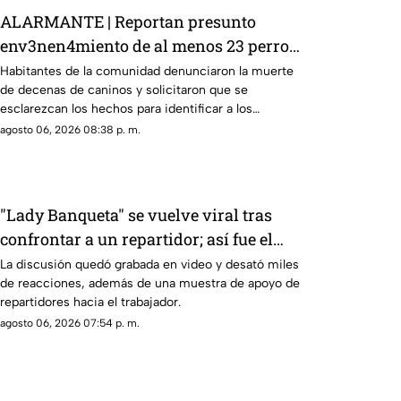
ALARMANTE | Reportan presunto
env3nen4miento de al menos 23 perros
en esta zona de Querétaro: IMAGENES
Habitantes de la comunidad denunciaron la muerte
de decenas de caninos y solicitaron que se
SENSIBLES
esclarezcan los hechos para identificar a los
posibles responsables.
agosto 06, 2026 08:38 p. m.
"Lady Banqueta" se vuelve viral tras
confrontar a un repartidor; así fue el
momento
La discusión quedó grabada en video y desató miles
de reacciones, además de una muestra de apoyo de
repartidores hacia el trabajador.
agosto 06, 2026 07:54 p. m.