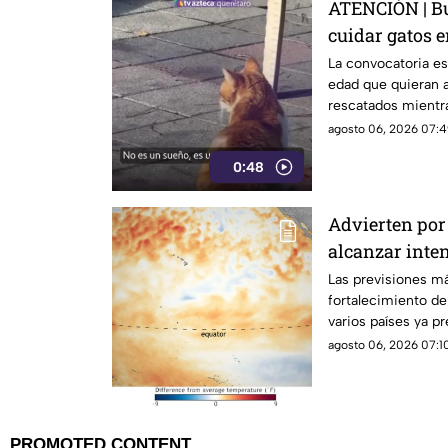
ATENCIÓN | Bu
cuidar gatos e
La convocatoria es
edad que quieran a
rescatados mientr
isla griega.
agosto 06, 2026 07:4
0:48
Advierten por 
alcanzar inte
Las previsiones m
fortalecimiento d
varios países ya p
posibles efectos.
agosto 06, 2026 07:10