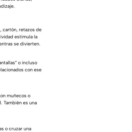
dizaje.
, cartón, retazos de
ividad estimula la
ntras se divierten.
antallas” o incluso
elacionados con ese
 con muñecos o
al. También es una
as o cruzar una