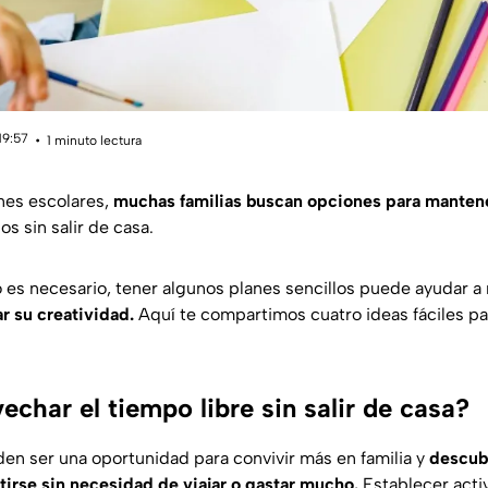
19:57
1 minuto lectura
nes escolares,
muchas familias buscan opciones para mantene
s sin salir de casa.
es necesario, tener algunos planes sencillos puede ayudar a
r su creatividad.
Aquí te compartimos cuatro ideas fáciles par
char el tiempo libre sin salir de casa?
en ser una oportunidad para convivir más en familia y
descub
tirse sin necesidad de viajar o gastar mucho.
Establecer activ