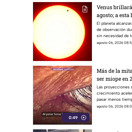
Venus brillar
agosto; a esta
durante este 
El planeta alcanz
de observación dur
sin necesidad de t
agosto 06, 2026 08:5
Más de la mit
ser miope en 2
advierten las
Las proyecciones s
crecimiento aceler
pasar menos tiempo
su desarrollo.
agosto 06, 2026 08:0
0:49