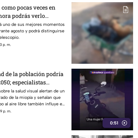
á como pocas veces en
 hora podrás verlo
mes
ará uno de sus mejores momentos
ante agosto y podrá distinguirse
elescopio.
3 p. m.
ad de la población podría
050; especialistas
 causas
obre la salud visual alertan de un
ado de la miopía y señalan que
 al aire libre también influye en
9 p. m.
0:51