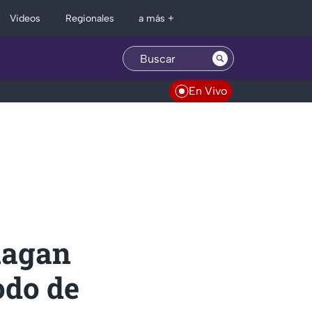
Regionales
Videos
a más +
En Vivo
hagan
odo de