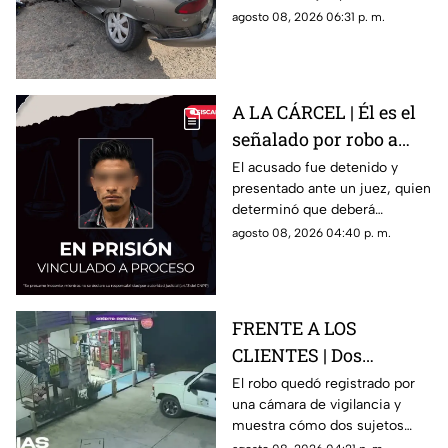
Juan del Río
sin vida, además de una
agosto 08, 2026 06:31 p. m.
persona lesionada.
A LA CÁRCEL | Él es el
señalado por robo a
una casa en Santa Rosa
El acusado fue detenido y
presentado ante un juez, quien
Jáuregui
determinó que deberá
permanecer en prisión
agosto 08, 2026 04:40 p. m.
preventiva mientras avanza la
investigación.
FRENTE A LOS
CLIENTES | Dos
hombres enc4ñonan a
El robo quedó registrado por
una cámara de vigilancia y
conductor y se llevan
muestra cómo dos sujetos
su camioneta
obligaron a un conductor y a