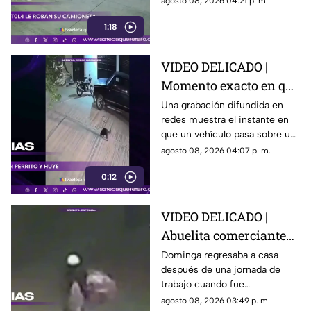
agosto 08, 2026 04:21 p. m.
su acompañante a bajar del
1:18
vehículo.
VIDEO DELICADO |
Momento exacto en que
camioneta atropella a
Una grabación difundida en
redes muestra el instante en
un perro y conductor
que un vehículo pasa sobre un
escapa
perro y continúa su camino sin
agosto 08, 2026 04:07 p. m.
detenerse.
0:12
VIDEO DELICADO |
Abuelita comerciante
es as3sin4da en Puebla
Dominga regresaba a casa
después de una jornada de
por 90 pesos
trabajo cuando fue
interceptada por un hombre
agosto 08, 2026 03:49 p. m.