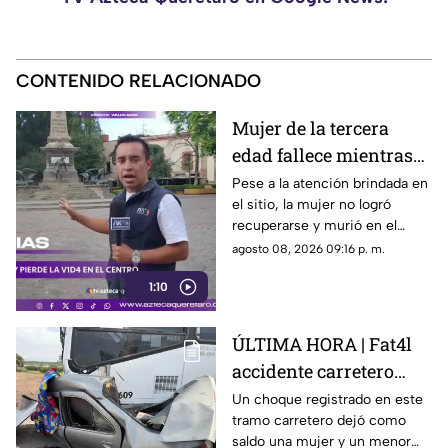
CONTENIDO RELACIONADO
Mujer de la tercera
edad fallece mientras
caminaba por el Centro
Pese a la atención brindada en
el sitio, la mujer no logró
de Querétaro
recuperarse y murió en el
lugar.
agosto 08, 2026 09:16 p. m.
1:10
ÚLTIMA HORA | Fat4l
accidente carretero
deja una mujer y un
Un choque registrado en este
tramo carretero dejó como
niño mu3rtos en San
saldo una mujer y un menor