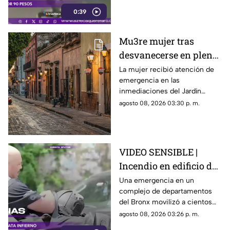
que presuntamente le quitó el
0:39
dinero que llevaba.
Mu3re mujer tras
desvanecerse en plena
vía pública en el Centro
La mujer recibió atención de
emergencia en las
Histórico de Querétaro
inmediaciones del Jardín
Corregidora, pero los
agosto 08, 2026 03:30 p. m.
paramédicos confirmaron que
ya no contaba con signos
vitales.
VIDEO SENSIBLE |
Incendio en edificio de
Nueva York deja un
Una emergencia en un
complejo de departamentos
mu3rto y 14 heridos
del Bronx movilizó a cientos
de bomberos y dejó víctimas
agosto 08, 2026 03:26 p. m.
entre residentes y personal de