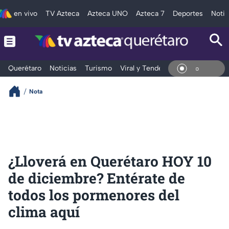
en vivo
TV Azteca
Azteca UNO
Azteca 7
Deportes
Notic
Querétaro
Noticias
Turismo
Viral y Tendencia
Clima
Depo
En Vi
Nota
¿Lloverá en Querétaro HOY 10
de diciembre? Entérate de
todos los pormenores del
clima aquí