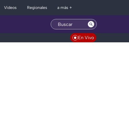
Regionales
Videos
a más +
En Vivo