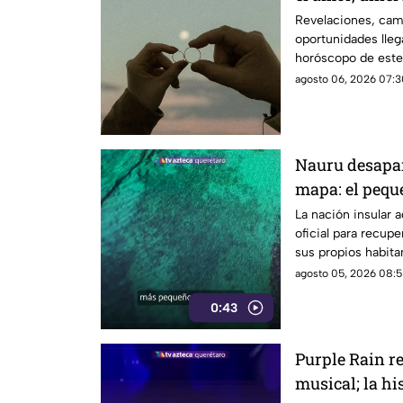
Revelaciones, cam
oportunidades lleg
horóscopo de este
agosto 06, 2026 07:3
Nauru desapar
mapa: el pequ
nombre
La nación insular 
oficial para recupe
sus propios habit
agosto 05, 2026 08:5
0:43
Purple Rain r
musical; la hi