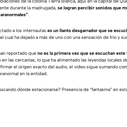
diaciones de la colonia Tierra Blanca, aquí en la capital de Que
ente durante la madrugada,
se logran percibir sonidos que m
paranormales”
.
tado a los internautas
es un llanto desgarrador que se escu
 el cual ha dejado a más de uno con una sensación de frío y s
 han reportado que
no es la primera vez que se escuchan este 
s
en las cercanías, lo que ha alimentado las leyendas locales d
firmar el origen exacto del audio, el video sigue sumando com
ranormal en la entidad.
uscando dónde estacionarse? Presencia de “fantasma” en est