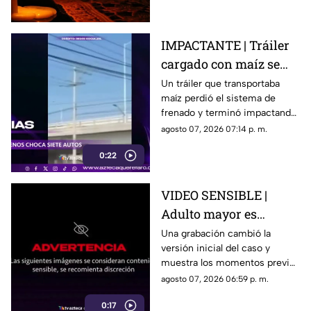
agosto.
IMPACTANTE | Tráiler
cargado con maíz se
queda sin frenos y
Un tráiler que transportaba
maíz perdió el sistema de
embiste a siete
frenado y terminó impactando
vehículos
a siete vehículos que
agosto 07, 2026 07:14 p. m.
permanecían detenidos ante
0:22
un semáforo.
VIDEO SENSIBLE |
Adulto mayor es
atropell4do por tráiler;
Una grabación cambió la
versión inicial del caso y
fue empujado antes de
muestra los momentos previos
m0rir
al atropellamiento ocurrido en
agosto 07, 2026 06:59 p. m.
la colonia Victoria.
0:17