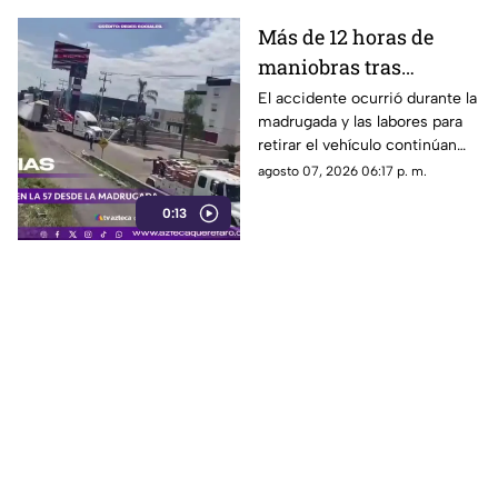
Más de 12 horas de
maniobras tras
volcadura de unidad
El accidente ocurrió durante la
madrugada y las labores para
pesada en la carretera
retirar el vehículo continúan
57
desde hace más de 12 horas en
agosto 07, 2026 06:17 p. m.
este tramo de la carretera 57.
0:13