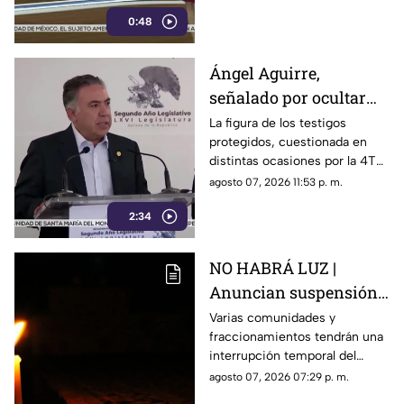
vinculados a la 4T
0:48
Ángel Aguirre,
señalado por ocultar
evidencia del caso
La figura de los testigos
protegidos, cuestionada en
Ayotzinapa
distintas ocasiones por la 4T
cuando es utilizada por
agosto 07, 2026 11:53 p. m.
autoridades de Estados
2:34
Unidos, ahora forma parte de
los elementos de la
investigación contra el
NO HABRÁ LUZ |
exgobernador
Anuncian suspensión
del suministro eléctrico
Varias comunidades y
fraccionamientos tendrán una
en Querétaro; estás
interrupción temporal del
serán las zonas
servicio eléctrico durante
agosto 07, 2026 07:29 p. m.
afectadas
ocho horas este sábado 8 de