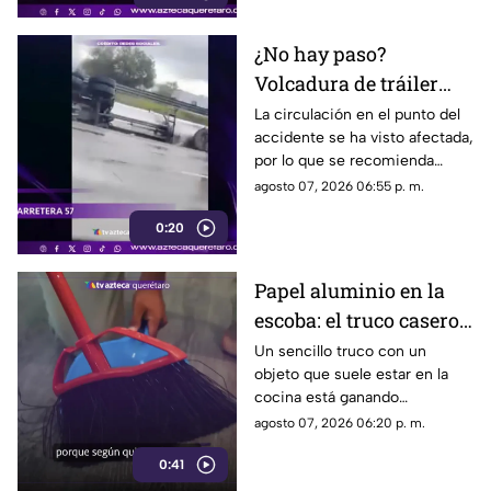
¿No hay paso?
Volcadura de tráiler
colapsa este punto de la
La circulación en el punto del
accidente se ha visto afectada,
carretera 57
por lo que se recomienda
considerar tiempos de
agosto 07, 2026 06:55 p. m.
traslado.
0:20
Papel aluminio en la
escoba: el truco casero
que se volvió viral
Un sencillo truco con un
objeto que suele estar en la
cocina está ganando
popularidad entre quienes
agosto 07, 2026 06:20 p. m.
buscan facilitar las labores de
0:41
limpieza en casa.