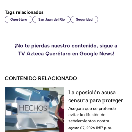
Tags relacionados
Querétaro
San Juan del Río
Seguridad
¡No te pierdas nuestro contenido, sigue a
TV Azteca Querétaro en Google News!
CONTENIDO RELACIONADO
La oposición acusa
censura para proteger a
presuntos
Asegura que se pretende
evitar la difusión de
narcopolíticos
señalamientos contra
vinculados a la 4T
presuntos narcopolíticos
agosto 07, 2026 11:57 p. m.