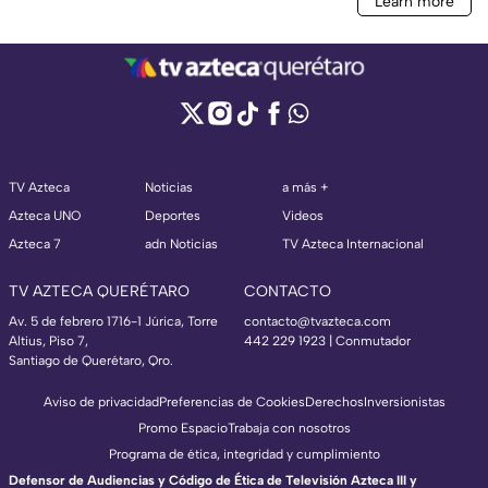
TV Azteca
Noticias
a más +
Azteca UNO
Deportes
Videos
Azteca 7
adn Noticias
TV Azteca Internacional
TV AZTECA QUERÉTARO
CONTACTO
Av. 5 de febrero 1716-1 Júrica, Torre
contacto@tvazteca.com
Altius, Piso 7,
442 229 1923 | Conmutador
Santiago de Querétaro, Qro.
Aviso de privacidad
Preferencias de Cookies
Derechos
Inversionistas
Promo Espacio
Trabaja con nosotros
Programa de ética, integridad y cumplimiento
Defensor de Audiencias y Código de Ética de Televisión Azteca III y