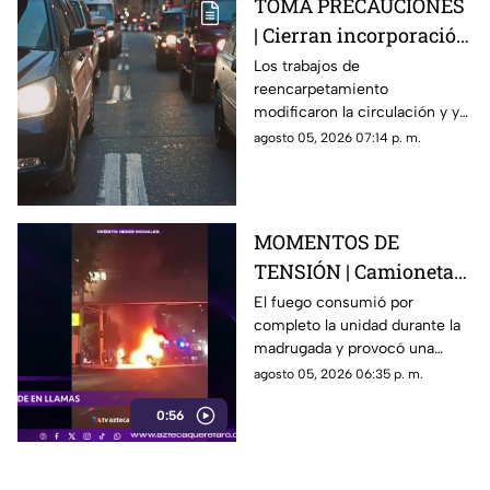
TOMA PRECAUCIONES
| Cierran incorporación
hacia la carretera 57;
Los trabajos de
reencarpetamiento
esta es la zona afectada
modificaron la circulación y ya
generan carga vehicular en el
agosto 05, 2026 07:14 p. m.
acceso con dirección a la
capital queretana.
MOMENTOS DE
TENSIÓN | Camioneta
termina calcinada
El fuego consumió por
completo la unidad durante la
sobre avenida
madrugada y provocó una
Constituyentes; así se
intensa movilización en una de
agosto 05, 2026 06:35 p. m.
vivió el momento
las vialidades más transitadas
0:56
de Querétaro.