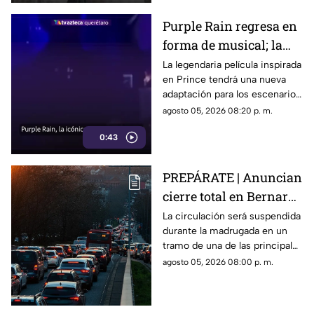
Purple Rain regresa en
forma de musical; la
historia de Prince
La legendaria película inspirada
en Prince tendrá una nueva
llegará renovada
adaptación para los escenarios
con un enfoque distinto al de
agosto 05, 2026 08:20 p. m.
la cinta original.
0:43
PREPÁRATE | Anuncian
cierre total en Bernardo
Quintana; este será el
La circulación será suspendida
durante la madrugada en un
horario
tramo de una de las principales
vialidades de Querétaro.
agosto 05, 2026 08:00 p. m.