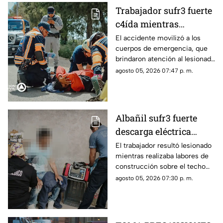
Trabajador sufr3 fuerte
c4ída mientras
trabajaba en Guadalupe
El accidente movilizó a los
cuerpos de emergencia, que
La Venta
brindaron atención al lesionado
antes de trasladarlo a un
agosto 05, 2026 07:47 p. m.
hospital para su valoración.
Albañil sufr3 fuerte
descarga eléctrica
mientras trabajaba en
El trabajador resultó lesionado
mientras realizaba labores de
una azotea de San José
construcción sobre el techo
Buenavista
de una vivienda y tuvo que
agosto 05, 2026 07:30 p. m.
recibir atención médica.