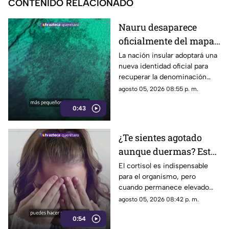
CONTENIDO RELACIONADO
Nauru desaparece
oficialmente del mapa:
el pequeño país cambia
La nación insular adoptará una
nueva identidad oficial para
de nombre
recuperar la denominación
utilizada por sus propios
agosto 05, 2026 08:55 p. m.
habitantes desde hace
0:43
generaciones.
¿Te sientes agotado
aunque duermas? Estos
hábitos pueden ayudar
El cortisol es indispensable
para el organismo, pero
a regular el cortisol
cuando permanece elevado
por largos periodos puede
agosto 05, 2026 08:42 p. m.
influir en el sueño, el estrés y
0:54
la energía diaria.