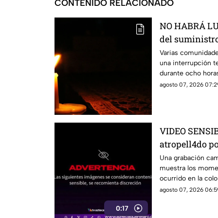
CONTENIDO RELACIONADO
NO HABRÁ LUZ
del suministro
estás serán la
Varias comunidade
una interrupción t
durante ocho hora
agosto 07, 2026 07:2
VIDEO SENSIBL
atropell4do po
antes de m0ri
Una grabación camb
muestra los momen
ocurrido en la colo
agosto 07, 2026 06:5
0:17