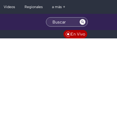
Regionales
Videos
a más +
En Vivo