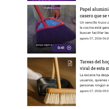
Papel aluminio
casero que se 
Un sencillo truco 
la cocina está gan
buscan facilitar la
agosto 07, 2026 06:2
0:41
Tareas del hog
viral de esta 
techo
La escena ha despe
usuarios, quienes
personas ningún es
limpieza
agosto 07, 2026 05:0