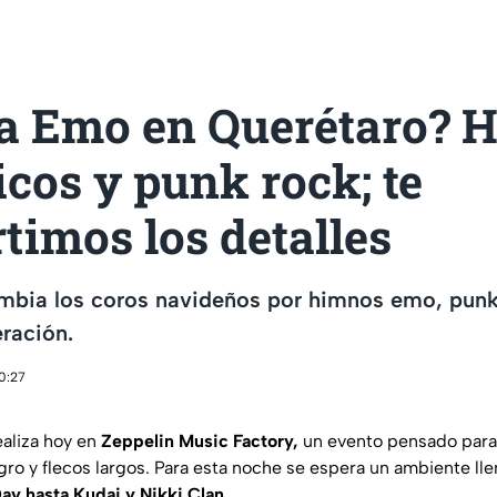
a Emo en Querétaro? 
icos y punk rock; te
imos los detalles
mbia los coros navideños por himnos emo, pun
ración.
10:27
aliza hoy en
Zeppelin Music Factory,
un evento pensado para
gro y flecos largos. Para esta noche se espera un ambiente ll
ay hasta Kudai y Nikki Clan.