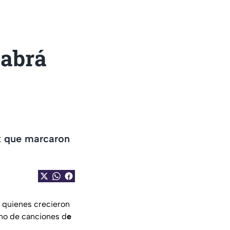
Habrá
k que marcaron
 quienes crecieron
eno de canciones d
e