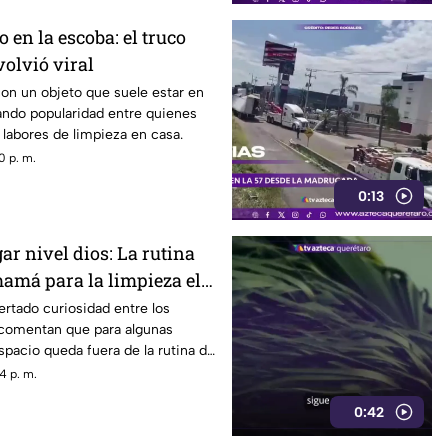
 en la escoba: el truco
volvió viral
con un objeto que suele estar en
ando popularidad entre quienes
s labores de limpieza en casa.
0 p. m.
0:13
ar nivel dios: La rutina
mamá para la limpieza el
rtado curiosidad entre los
 comentan que para algunas
pacio queda fuera de la rutina de
4 p. m.
0:42