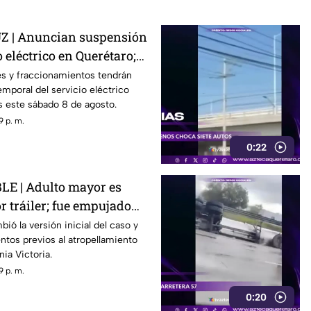
 | Anuncian suspensión
 eléctrico en Querétaro;
s zonas afectadas
s y fraccionamientos tendrán
emporal del servicio eléctrico
s este sábado 8 de agosto.
9 p. m.
0:22
E | Adulto mayor es
r tráiler; fue empujado
r
ió la versión inicial del caso y
tos previos al atropellamiento
nia Victoria.
9 p. m.
0:20