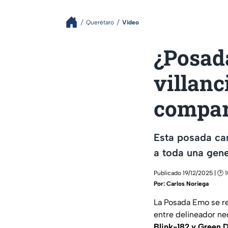
Querétaro
Video
¿Posad
villanc
compart
Esta posada ca
a toda una gene
Publicado 19/12/2025 | 🕑 
Por:
Carlos Noriega
La Posada Emo se re
entre delineador ne
Blink-182 y Green D