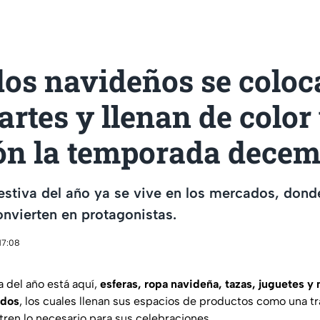
os navideños se coloc
artes y llenan de color
ión la temporada dece
stiva del año ya se vive en los mercados, dond
nvierten en protagonistas.
17:08
a del año está aquí,
esferas, ropa navideña, tazas, juguetes 
ados
, los cuales llenan sus espacios de productos como una t
tren lo necesario para sus celebraciones.