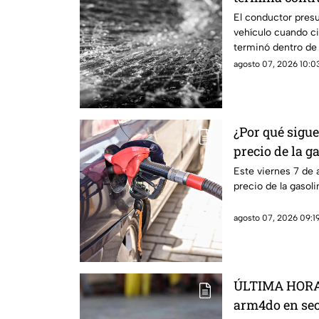
El conductor presu
vehículo cuando c
terminó dentro de
abierto.
agosto 07, 2026 10:03
¿Por qué sigue
pre
Este viernes 7 de 
precio de la gasol
agosto 07, 2026 09:19
ÚLTIMA HORA 
arm4do en sec