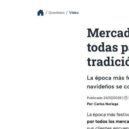
Querétaro
Video
Mercad
todas p
tradic
La época más fe
navideños se co
Publicado 24/12/2025 | 🕑 
Por:
Carlos Noriega
La época más festiv
por todos los merc
sus clientes encuen