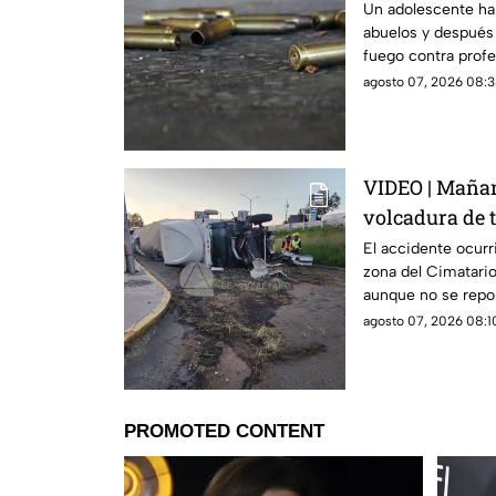
mu3rtos y dec
Un adolescente ha
abuelos y después 
DELICADO)
fuego contra profe
agosto 07, 2026 08:3
VIDEO | Mañana
volcadura de t
rumbo a Cela
El accidente ocurr
zona del Cimatario 
aunque no se repor
agosto 07, 2026 08:10