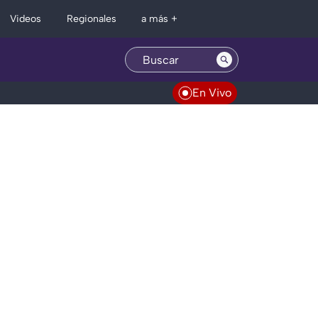
Regionales
Videos
a más +
En Vivo