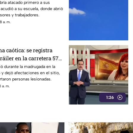
enas de heridos (+VIDEO
bría atacado primero a sus
acudió a su escuela, donde abrió
sores y trabajadores.
8 a. m.
 caótica: se registra
ráiler en la carretera 57
ya
ió durante la madrugada en la
y dejó afectaciones en el sitio,
taron personas lesionadas.
 a. m.
1:26