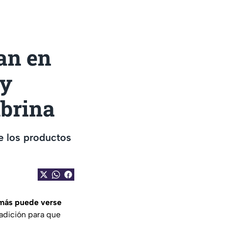
an en
 y
mbrina
e los productos
y más puede verse
radición para que