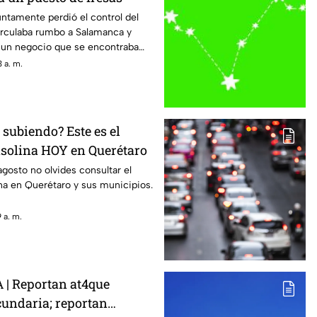
ntamente perdió el control del
irculaba rumbo a Salamanca y
 un negocio que se encontraba
 a. m.
 subiendo? Este es el
cio de la gasolina HOY en Querétaro
agosto no olvides consultar el
ina en Querétaro y sus municipios.
 a. m.
| Reportan at4que
undaria; reportan