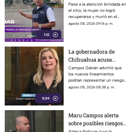
caminaba por el Centro
Pese a la atención brindada en
el sitio, la mujer no logró
de Querétaro
recuperarse y murió en el
lugar.
agosto 08, 2026 09:16 p. m.
1:10
La gobernadora de
Chihuahua acusa
posible censura
Campos Galván advirtió que
los nuevos lineamientos
impulsada desde el
podrían representar un riesgo
Gobierno Federal
para la libertad de expresión
agosto 08, 2026 08:38 p. m.
5:09
Maru Campos alerta
sobre posibles riesgos
para la libertad de
Azteca Noticias tuvo la