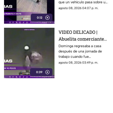
que un vehículo pasa sobre un
escapa
perro y continúa su camino sin
agosto 08, 2026 04:07 p. m.
detenerse.
0:12
VIDEO DELICADO |
Abuelita comerciante
es as3sin4da en Puebla
Dominga regresaba a casa
después de una jornada de
por 90 pesos
trabajo cuando fue
interceptada por un hombre
agosto 08, 2026 03:49 p. m.
que presuntamente le quitó el
0:39
dinero que llevaba.