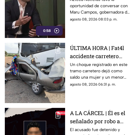
oportunidad de conversar con
expresión
Maru Campos, gobernadora de
Chihuahua, quien habló sobre
agosto 08, 2026 08:03 p. m.
los nuevos lineamientos que,
0:58
de acuerdo con su postura,
podrían representar un riesgo
para la libertad de expresión
ÚLTIMA HORA | Fat4l
accidente carretero
deja una mujer y un
Un choque registrado en este
tramo carretero dejó como
niño mu3rtos en San
saldo una mujer y un menor
Juan del Río
sin vida, además de una
agosto 08, 2026 06:31 p. m.
persona lesionada.
A LA CÁRCEL | Él es el
señalado por robo a
una casa en Santa Rosa
El acusado fue detenido y