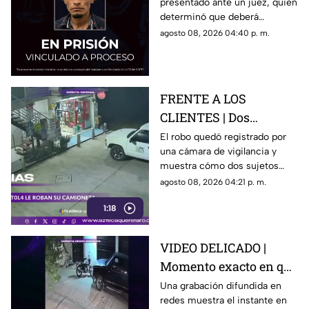
presentado ante un juez, quien
Jáuregui
determinó que deberá
permanecer en prisión
agosto 08, 2026 04:40 p. m.
preventiva mientras avanza la
investigación.
FRENTE A LOS
CLIENTES | Dos
hombres enc4ñonan a
El robo quedó registrado por
una cámara de vigilancia y
conductor y se llevan
muestra cómo dos sujetos
su camioneta
obligaron a un conductor y a
agosto 08, 2026 04:21 p. m.
su acompañante a bajar del
1:18
vehículo.
VIDEO DELICADO |
Momento exacto en que
camioneta atropella a
Una grabación difundida en
redes muestra el instante en
un perro y conductor