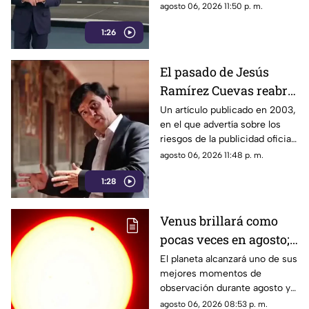
discurso de austeridad
agosto 06, 2026 11:50 p. m.
promovido por Morena y las
1:26
acciones de algunos de sus
representantes
El pasado de Jesús
Ramírez Cuevas reabre
el debate sobre la
Un artículo publicado en 2003,
en el que advertía sobre los
censura
riesgos de la publicidad oficial
y la censura a los medios
agosto 06, 2026 11:48 p. m.
1:28
Venus brillará como
pocas veces en agosto;
a esta hora podrás
El planeta alcanzará uno de sus
mejores momentos de
verlo durante este mes
observación durante agosto y
podrá distinguirse sin
agosto 06, 2026 08:53 p. m.