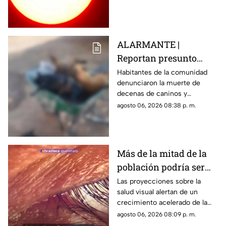
necesidad de telescopio.
ALARMANTE |
Reportan presunto
env3nen4miento de al
Habitantes de la comunidad
denunciaron la muerte de
menos 23 perros en
decenas de caninos y
esta zona de Querétaro:
solicitaron que se esclarezcan
agosto 06, 2026 08:38 p. m.
IMAGENES SENSIBLES
los hechos para identificar a
los posibles responsables.
Más de la mitad de la
población podría ser
miope en 2050;
Las proyecciones sobre la
salud visual alertan de un
especialistas advierten
crecimiento acelerado de la
las causas
miopía y señalan que pasar
agosto 06, 2026 08:09 p. m.
menos tiempo al aire libre