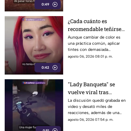
0:49
también influye en su
desarrollo.
¿Cada cuánto es
recomendable teñirse
el cabello?
Aunque cambiar de color es
una práctica común, aplicar
Especialistas explican
tintes con demasiada
por qué hacerlo
frecuencia puede afectar la
agosto 06, 2026 08:01 p. m.
seguido puede dañarlo
salud del cabello y del cuero
0:42
cabelludo.
"Lady Banqueta" se
vuelve viral tras
confrontar a un
La discusión quedó grabada en
video y desató miles de
repartidor; así fue el
reacciones, además de una
momento
muestra de apoyo de
agosto 06, 2026 07:54 p. m.
repartidores hacia el
0:51