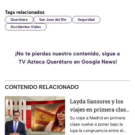
Tags relacionados
Querétaro
San Juan del Río
Seguridad
Accidentes Viales
¡No te pierdas nuestro contenido, sigue a
TV Azteca Querétaro en Google News!
CONTENIDO RELACIONADO
Layda Sansores y los
viajes en primera clase
que reavivan el debate
Su viaje a Madrid en primera
clase vuelve a poner bajo la
sobre la austeridad
lupa la congruencia entre el