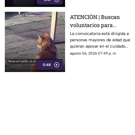
trabajador.
ATENCIÓN | Buscan
voluntarios para
cuidar gatos en una
La convocatoria está dirigida a
personas mayores de edad que
isla de Grecia
quieran apoyar en el cuidado
de gatos rescatados mientras
agosto 06, 2026 07:49 p. m.
viven temporalmente en una
0:48
isla griega.