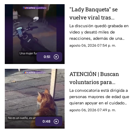
"Lady Banqueta" se
vuelve viral tras
confrontar a un
La discusión quedó grabada en
video y desató miles de
repartidor; así fue el
reacciones, además de una
momento
muestra de apoyo de
agosto 06, 2026 07:54 p. m.
repartidores hacia el
0:51
trabajador.
ATENCIÓN | Buscan
voluntarios para
cuidar gatos en una
La convocatoria está dirigida a
personas mayores de edad que
isla de Grecia
quieran apoyar en el cuidado
de gatos rescatados mientras
agosto 06, 2026 07:49 p. m.
viven temporalmente en una
0:48
isla griega.