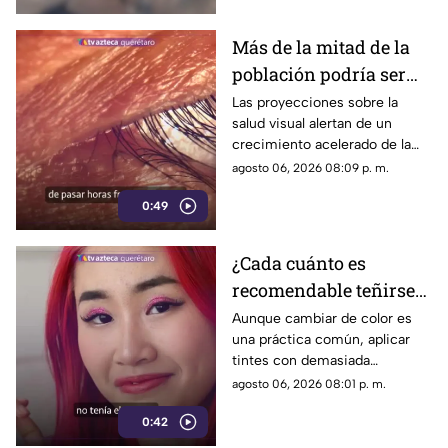
Más de la mitad de la
población podría ser
miope en 2050;
Las proyecciones sobre la
salud visual alertan de un
especialistas advierten
crecimiento acelerado de la
las causas
miopía y señalan que pasar
agosto 06, 2026 08:09 p. m.
menos tiempo al aire libre
0:49
también influye en su
desarrollo.
¿Cada cuánto es
recomendable teñirse
el cabello?
Aunque cambiar de color es
una práctica común, aplicar
Especialistas explican
tintes con demasiada
por qué hacerlo
frecuencia puede afectar la
agosto 06, 2026 08:01 p. m.
seguido puede dañarlo
salud del cabello y del cuero
0:42
cabelludo.