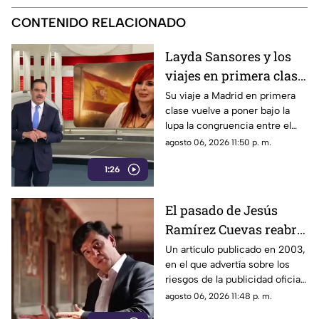
CONTENIDO RELACIONADO
Layda Sansores y los
viajes en primera clase
que reavivan el debate
Su viaje a Madrid en primera
clase vuelve a poner bajo la
sobre la austeridad
lupa la congruencia entre el
discurso de austeridad
agosto 06, 2026 11:50 p. m.
promovido por Morena y las
1:26
acciones de algunos de sus
representantes
El pasado de Jesús
Ramírez Cuevas reabre
el debate sobre la
Un artículo publicado en 2003,
en el que advertía sobre los
censura
riesgos de la publicidad oficial
y la censura a los medios
agosto 06, 2026 11:48 p. m.