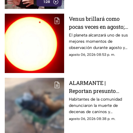
1:28
Venus brillará como
pocas veces en agosto;
a esta hora podrás
El planeta alcanzará uno de sus
mejores momentos de
verlo durante este mes
observación durante agosto y
podrá distinguirse sin
agosto 06, 2026 08:53 p. m.
necesidad de telescopio.
ALARMANTE |
Reportan presunto
env3nen4miento de al
Habitantes de la comunidad
denunciaron la muerte de
menos 23 perros en
decenas de caninos y
esta zona de Querétaro:
solicitaron que se esclarezcan
agosto 06, 2026 08:38 p. m.
IMAGENES SENSIBLES
los hechos para identificar a
los posibles responsables.