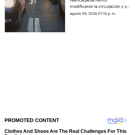
reencarpetamiento
esta es la zona afectada
modificaron la circulación y ya
generan carga vehicular en el
agosto 05, 2026 07:14 p. m.
acceso con dirección a la
capital queretana.