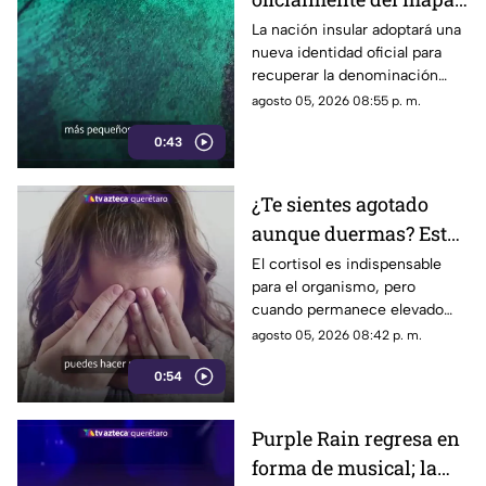
el pequeño país cambia
La nación insular adoptará una
nueva identidad oficial para
de nombre
recuperar la denominación
utilizada por sus propios
agosto 05, 2026 08:55 p. m.
habitantes desde hace
0:43
generaciones.
¿Te sientes agotado
aunque duermas? Estos
hábitos pueden ayudar
El cortisol es indispensable
para el organismo, pero
a regular el cortisol
cuando permanece elevado
por largos periodos puede
agosto 05, 2026 08:42 p. m.
influir en el sueño, el estrés y
0:54
la energía diaria.
Purple Rain regresa en
forma de musical; la