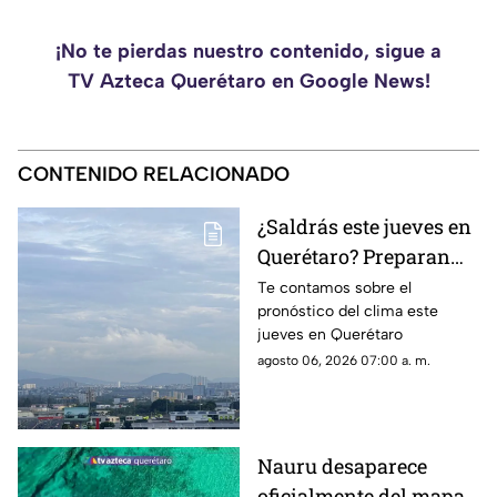
¡No te pierdas nuestro contenido, sigue a
TV Azteca Querétaro en Google News!
CONTENIDO RELACIONADO
¿Saldrás este jueves en
Querétaro? Preparan
paraguas: se prevén
Te contamos sobre el
pronóstico del clima este
lluvias de hasta 55% y
jueves en Querétaro
contraste térmico
agosto 06, 2026 07:00 a. m.
Nauru desaparece
oficialmente del mapa: