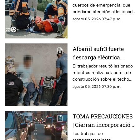
cuerpos de emergencia, que
La Venta
brindaron atención al lesionado
antes de trasladarlo a un
agosto 05, 2026 07:47 p. m.
hospital para su valoración.
Albañil sufr3 fuerte
descarga eléctrica
mientras trabajaba en
El trabajador resultó lesionado
mientras realizaba labores de
una azotea de San José
construcción sobre el techo
Buenavista
de una vivienda y tuvo que
agosto 05, 2026 07:30 p. m.
recibir atención médica.
TOMA PRECAUCIONES
| Cierran incorporación
hacia la carretera 57;
Los trabajos de