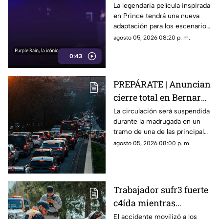
historia de Prince
La legendaria película inspirada
en Prince tendrá una nueva
llegará renovada
adaptación para los escenarios
con un enfoque distinto al de
agosto 05, 2026 08:20 p. m.
la cinta original.
0:43
PREPÁRATE | Anuncian
cierre total en Bernardo
Quintana; este será el
La circulación será suspendida
durante la madrugada en un
horario
tramo de una de las principales
vialidades de Querétaro.
agosto 05, 2026 08:00 p. m.
Trabajador sufr3 fuerte
c4ída mientras
trabajaba en Guadalupe
El accidente movilizó a los