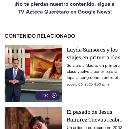
¡No te pierdas nuestro contenido, sigue a
TV Azteca Querétaro en Google News!
CONTENIDO RELACIONADO
Layda Sansores y los
viajes en primera clase
que reavivan el debate
Su viaje a Madrid en primera
clase vuelve a poner bajo la
sobre la austeridad
lupa la congruencia entre el
discurso de austeridad
agosto 06, 2026 11:50 p. m.
promovido por Morena y las
1:26
acciones de algunos de sus
representantes
El pasado de Jesús
Ramírez Cuevas reabre
el debate sobre la
Un artículo publicado en 2003,