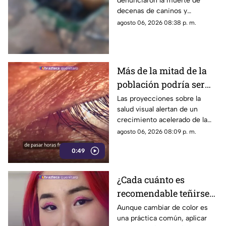
denunciaron la muerte de
menos 23 perros en
decenas de caninos y
esta zona de Querétaro:
solicitaron que se esclarezcan
agosto 06, 2026 08:38 p. m.
IMAGENES SENSIBLES
los hechos para identificar a
los posibles responsables.
Más de la mitad de la
población podría ser
miope en 2050;
Las proyecciones sobre la
salud visual alertan de un
especialistas advierten
crecimiento acelerado de la
las causas
miopía y señalan que pasar
agosto 06, 2026 08:09 p. m.
menos tiempo al aire libre
0:49
también influye en su
desarrollo.
¿Cada cuánto es
recomendable teñirse
el cabello?
Aunque cambiar de color es
una práctica común, aplicar
Especialistas explican