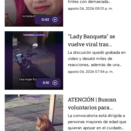
tintes con demasiada
por qué hacerlo
frecuencia puede afectar la
agosto 06, 2026 08:01 p. m.
seguido puede dañarlo
salud del cabello y del cuero
0:42
cabelludo.
"Lady Banqueta" se
vuelve viral tras
confrontar a un
La discusión quedó grabada en
video y desató miles de
repartidor; así fue el
reacciones, además de una
momento
muestra de apoyo de
agosto 06, 2026 07:54 p. m.
repartidores hacia el
0:51
trabajador.
ATENCIÓN | Buscan
voluntarios para
cuidar gatos en una
La convocatoria está dirigida a
personas mayores de edad que
isla de Grecia
quieran apoyar en el cuidado