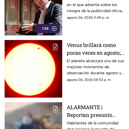
en el que advertía sobre los
censura
riesgos de la publicidad oficial
y la censura a los medios
agosto 06, 2026 11:48 p. m.
1:28
Venus brillará como
pocas veces en agosto;
a esta hora podrás
El planeta alcanzará uno de sus
mejores momentos de
verlo durante este mes
observación durante agosto y
podrá distinguirse sin
agosto 06, 2026 08:53 p. m.
necesidad de telescopio.
ALARMANTE |
Reportan presunto
env3nen4miento de al
Habitantes de la comunidad