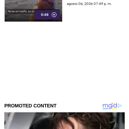
de gatos rescatados mientras
agosto 06, 2026 07:49 p. m.
viven temporalmente en una
0:48
isla griega.