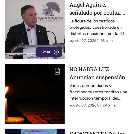
Ángel Aguirre,
señalado por ocultar
evidencia del caso
La figura de los testigos
protegidos, cuestionada en
Ayotzinapa
distintas ocasiones por la 4T
cuando es utilizada por
agosto 07, 2026 11:53 p. m.
autoridades de Estados
2:34
Unidos, ahora forma parte de
los elementos de la
investigación contra el
NO HABRÁ LUZ |
exgobernador
Anuncian suspensión
del suministro eléctrico
Varias comunidades y
fraccionamientos tendrán una
en Querétaro; estás
interrupción temporal del
serán las zonas
servicio eléctrico durante
agosto 07, 2026 07:29 p. m.
afectadas
ocho horas este sábado 8 de
agosto.
IMPACTANTE | Tráiler