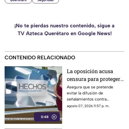
Querétaro
Seguridad
¡No te pierdas nuestro contenido, sigue a
TV Azteca Querétaro en Google News!
CONTENIDO RELACIONADO
La oposición acusa
censura para proteger a
presuntos
Asegura que se pretende
evitar la difusión de
narcopolíticos
señalamientos contra
vinculados a la 4T
presuntos narcopolíticos
agosto 07, 2026 11:57 p. m.
vinculados a la 4T
0:48