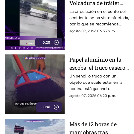
Volcadura de tráiler
colapsa este punto de la
La circulación en el punto del
accidente se ha visto afectada,
carretera 57
por lo que se recomienda
considerar tiempos de
agosto 07, 2026 06:55 p. m.
traslado.
0:20
Papel aluminio en la
escoba: el truco casero
que se volvió viral
Un sencillo truco con un
objeto que suele estar en la
cocina está ganando
popularidad entre quienes
agosto 07, 2026 06:20 p. m.
buscan facilitar las labores de
0:41
limpieza en casa.
Más de 12 horas de
maniobras tras