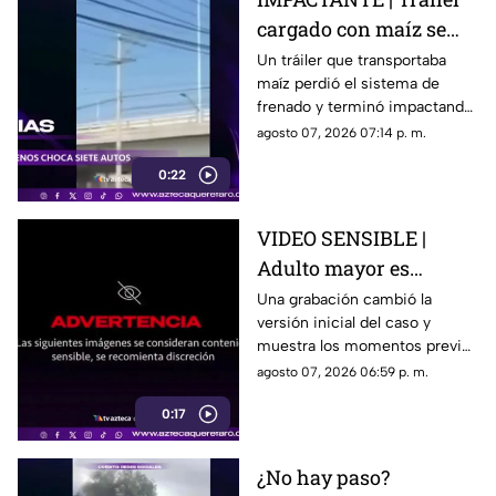
cargado con maíz se
queda sin frenos y
Un tráiler que transportaba
maíz perdió el sistema de
embiste a siete
frenado y terminó impactando
vehículos
a siete vehículos que
agosto 07, 2026 07:14 p. m.
permanecían detenidos ante
0:22
un semáforo.
VIDEO SENSIBLE |
Adulto mayor es
atropell4do por tráiler;
Una grabación cambió la
versión inicial del caso y
fue empujado antes de
muestra los momentos previos
m0rir
al atropellamiento ocurrido en
agosto 07, 2026 06:59 p. m.
la colonia Victoria.
0:17
¿No hay paso?