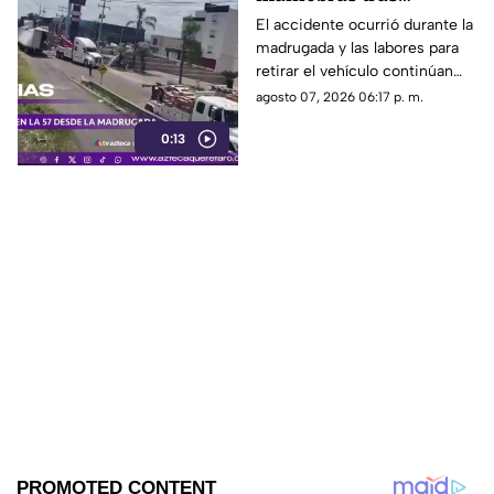
volcadura de unidad
El accidente ocurrió durante la
madrugada y las labores para
pesada en la carretera
retirar el vehículo continúan
57
desde hace más de 12 horas en
agosto 07, 2026 06:17 p. m.
este tramo de la carretera 57.
0:13