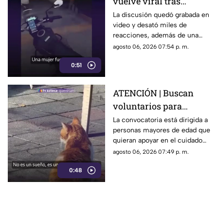
vuelve viral tras
confrontar a un
La discusión quedó grabada en
video y desató miles de
repartidor; así fue el
reacciones, además de una
momento
muestra de apoyo de
agosto 06, 2026 07:54 p. m.
repartidores hacia el
0:51
trabajador.
ATENCIÓN | Buscan
voluntarios para
cuidar gatos en una
La convocatoria está dirigida a
personas mayores de edad que
isla de Grecia
quieran apoyar en el cuidado
de gatos rescatados mientras
agosto 06, 2026 07:49 p. m.
viven temporalmente en una
0:48
isla griega.