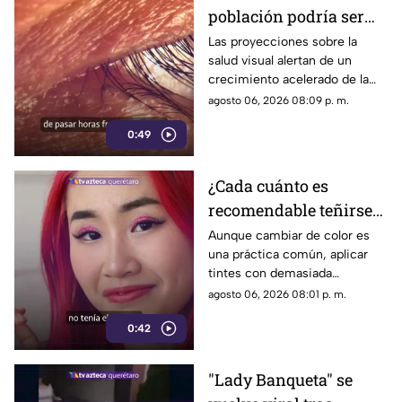
población podría ser
miope en 2050;
Las proyecciones sobre la
salud visual alertan de un
especialistas advierten
crecimiento acelerado de la
las causas
miopía y señalan que pasar
agosto 06, 2026 08:09 p. m.
menos tiempo al aire libre
0:49
también influye en su
desarrollo.
¿Cada cuánto es
recomendable teñirse
el cabello?
Aunque cambiar de color es
una práctica común, aplicar
Especialistas explican
tintes con demasiada
por qué hacerlo
frecuencia puede afectar la
agosto 06, 2026 08:01 p. m.
seguido puede dañarlo
salud del cabello y del cuero
0:42
cabelludo.
"Lady Banqueta" se