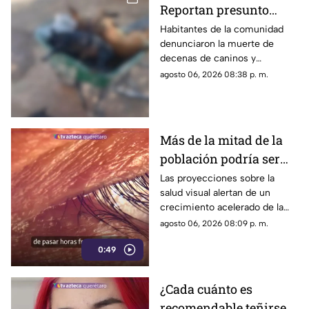
Reportan presunto
env3nen4miento de al
Habitantes de la comunidad
denunciaron la muerte de
menos 23 perros en
decenas de caninos y
esta zona de Querétaro:
solicitaron que se esclarezcan
agosto 06, 2026 08:38 p. m.
IMAGENES SENSIBLES
los hechos para identificar a
los posibles responsables.
Más de la mitad de la
población podría ser
miope en 2050;
Las proyecciones sobre la
salud visual alertan de un
especialistas advierten
crecimiento acelerado de la
las causas
miopía y señalan que pasar
agosto 06, 2026 08:09 p. m.
menos tiempo al aire libre
0:49
también influye en su
desarrollo.
¿Cada cuánto es
recomendable teñirse