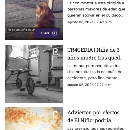
cuidar gatos en una
La convocatoria está dirigida a
personas mayores de edad que
isla de Grecia
quieran apoyar en el cuidado
de gatos rescatados mientras
agosto 06, 2026 07:49 p. m.
viven temporalmente en una
0:48
isla griega.
TR4GEDIA | Niña de 3
años mu3re tras quedar
atrapada en un juguete
La menor permaneció varios
días hospitalizada después del
accidente, pero finalmente
perdió la vida a causa de una
agosto 06, 2026 07:27 p. m.
asfixia accidental.
Advierten por efectos
de El Niño; podría
alcanzar intensidad
Las previsiones más recientes