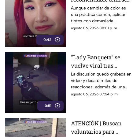
el cabello?
Aunque cambiar de color es
una práctica común, aplicar
Especialistas explican
tintes con demasiada
por qué hacerlo
frecuencia puede afectar la
agosto 06, 2026 08:01 p. m.
seguido puede dañarlo
salud del cabello y del cuero
0:42
cabelludo.
"Lady Banqueta" se
vuelve viral tras
confrontar a un
La discusión quedó grabada en
video y desató miles de
repartidor; así fue el
reacciones, además de una
momento
muestra de apoyo de
agosto 06, 2026 07:54 p. m.
repartidores hacia el
0:51
trabajador.
ATENCIÓN | Buscan
voluntarios para