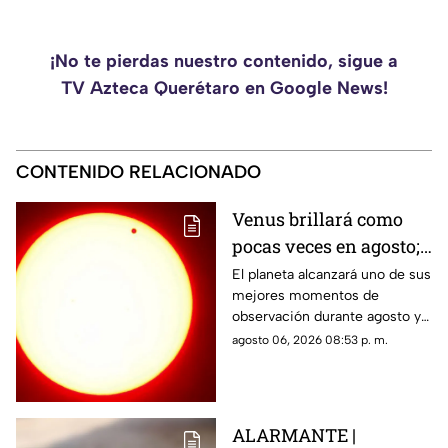
¡No te pierdas nuestro contenido, sigue a
TV Azteca Querétaro en Google News!
CONTENIDO RELACIONADO
Venus brillará como
pocas veces en agosto;
a esta hora podrás
El planeta alcanzará uno de sus
mejores momentos de
verlo durante este mes
observación durante agosto y
podrá distinguirse sin
agosto 06, 2026 08:53 p. m.
necesidad de telescopio.
ALARMANTE |