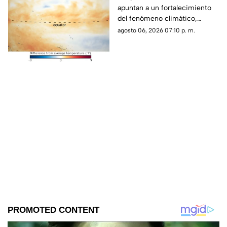
apuntan a un fortalecimiento
histórica
del fenómeno climático,
mientras varios países ya
agosto 06, 2026 07:10 p. m.
preparan acciones ante sus
posibles efectos.