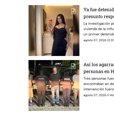
Ya fue detenid
presunto respo
de Karely Rui
La investigación po
vivienda de la inf
un primer detenid
agosto 07, 2026 12:31
Así los agarra
personas en H
presuntas sus
Tres personas fue
encontraban en dos
intervención fuer
sustancias.
agosto 07, 2026 11:46