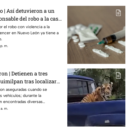
o | Así detuvieron a un
nsable del robo a la casa
z
r el robo con violencia a la
luencer en Nuevo León ya tiene a
o.
 p. m.
ron | Detienen a tres
uimilpan tras localizar
tancias ilegales
ron aseguradas cuando se
 vehículos; durante la
on encontradas diversas
 a. m.