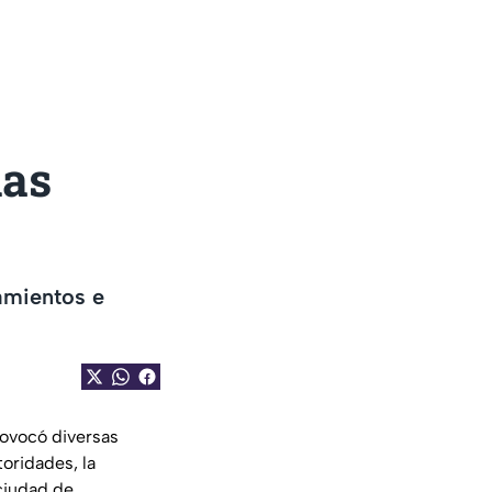
las
camientos e
rovocó diversas
toridades, la
ciudad de