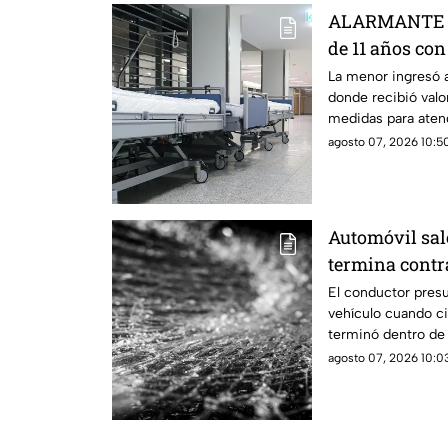
ALARMANTE | 
de 11 años co
aquí ocurrió
La menor ingresó 
donde recibió valo
medidas para atend
sus derechos.
agosto 07, 2026 10:50
Automóvil sal
termina contr
El conductor presu
vehículo cuando c
terminó dentro de
abierto.
agosto 07, 2026 10:03