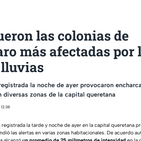
ueron las colonias de
ro más afectadas por 
 lluvias
a registrada la noche de ayer provocaron enchar
 diversas zonas de la capital queretana
 12:38
 registrada la tarde y noche de ayer en la capital queretana p
dió las alertas en varias zonas habitacionales. De acuerdo au
a alcanzó
un promedio de 25 milímetros de intensidad
en la 