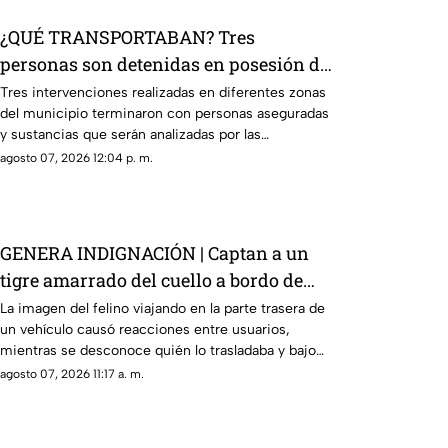
¿QUÉ TRANSPORTABAN? Tres
personas son detenidas en posesión de
estas sustancia en El Marqués
Tres intervenciones realizadas en diferentes zonas
del municipio terminaron con personas aseguradas
y sustancias que serán analizadas por las
autoridades.
agosto 07, 2026 12:04 p. m.
GENERA INDIGNACIÓN | Captan a un
tigre amarrado del cuello a bordo de
una camioneta
La imagen del felino viajando en la parte trasera de
un vehículo causó reacciones entre usuarios,
mientras se desconoce quién lo trasladaba y bajo
qué condiciones.
agosto 07, 2026 11:17 a. m.