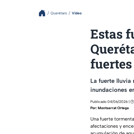
Querétaro
Video
Estas f
Queréta
fuertes
La fuerte lluvi
inundaciones en
Publicado 04/06/2026 | 🕑
Por:
Montserrat Ortega
Una fuerte tormenta
afectaciones y encen
acumulación de agu