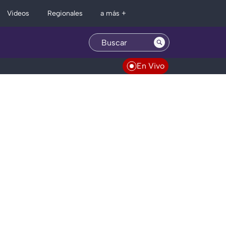
Regionales
Videos
a más +
En Vivo