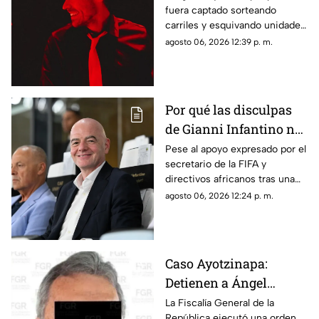
fuera captado sorteando
que el cantante salió a
carriles y esquivando unidades
correr por Reforma
de transporte durante sus
agosto 06, 2026 12:39 p. m.
para darle un consejo
rutinas de ejercicio por Paseo
vial
de la Reforma, el organismo
pidió respetar las reglas viales
Por qué las disculpas
de Gianni Infantino no
lograron frenar el
Pese al apoyo expresado por el
secretario de la FIFA y
posicionamiento de la
directivos africanos tras una
UEFA
reunión de emergencia, la
agosto 06, 2026 12:24 p. m.
UEFA y diversas figuras
ratificaron su rechazo a la
gestión de Gianni Infantino
Caso Ayotzinapa:
Detienen a Ángel
Aguirre, exgobernador
La Fiscalía General de la
República ejecutó una orden