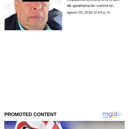
de Guerrero
de aprehensión contra el
exmandatario de Guerrero por
agosto 06, 2026 12:04 p. m.
su presunta participación en el
caso de Ayotzinapa