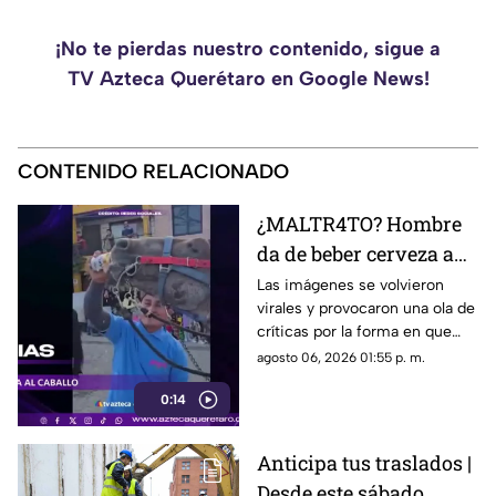
¡No te pierdas nuestro contenido, sigue a
TV Azteca Querétaro en Google News!
CONTENIDO RELACIONADO
¿MALTR4TO? Hombre
da de beber cerveza a
caballo tras desfile; así
Las imágenes se volvieron
virales y provocaron una ola de
reaccionó el animal
críticas por la forma en que
fue tratado el animal al
agosto 06, 2026 01:55 p. m.
terminar un recorrido.
0:14
Anticipa tus traslados |
Desde este sábado