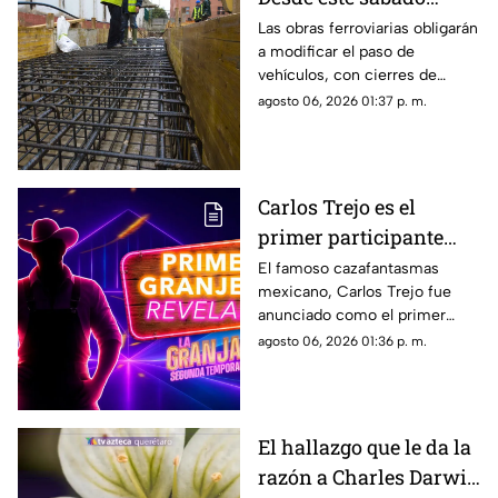
cambiará por completo
Las obras ferroviarias obligarán
a modificar el paso de
la circulación en
vehículos, con cierres de
Bernardo Quintana
carriles y circulación en
agosto 06, 2026 01:37 p. m.
contraflujo.
Carlos Trejo es el
primer participante
confirmado para la
El famoso cazafantasmas
mexicano, Carlos Trejo fue
segunda temporada de
anunciado como el primer
'La Granja VIP’
granjero oficial del reality show
agosto 06, 2026 01:36 p. m.
El hallazgo que le da la
razón a Charles Darwin