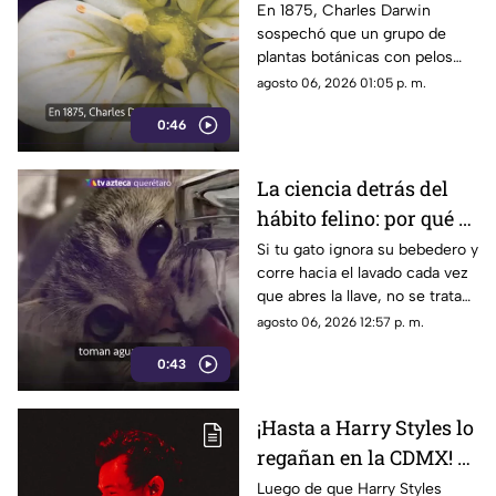
siglo y medio más
En 1875, Charles Darwin
sospechó que un grupo de
tarde: hallan rara
plantas botánicas con pelos
planta carnívora
pegajosos alimentaba su
agosto 06, 2026 01:05 p. m.
organismo con insectos
0:46
La ciencia detrás del
hábito felino: por qué el
agua en movimiento
Si tu gato ignora su bebedero y
corre hacia el lavado cada vez
del grifo es irresistible
que abres la llave, no se trata
para los gatos
de un capricho
agosto 06, 2026 12:57 p. m.
0:43
¡Hasta a Harry Styles lo
regañan en la CDMX! El
Metrobús aprovechó
Luego de que Harry Styles