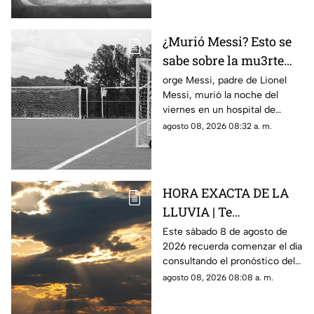
¿Murió Messi? Esto se
sabe sobre la mu3rte
del argentino
orge Messi, padre de Lionel
Messi, murió la noche del
viernes en un hospital de
Rosario, Argentina.
agosto 08, 2026 08:32 a. m.
HORA EXACTA DE LA
LLUVIA | Te
compartimos el
Este sábado 8 de agosto de
2026 recuerda comenzar el día
pronóstico del clima
consultando el pronóstico del
HOY en Querétaro
clima en Querétaro.
agosto 08, 2026 08:08 a. m.