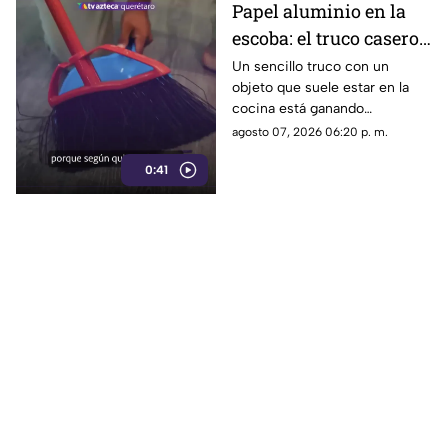
Papel aluminio en la
escoba: el truco casero
que se volvió viral
Un sencillo truco con un
objeto que suele estar en la
cocina está ganando
popularidad entre quienes
agosto 07, 2026 06:20 p. m.
buscan facilitar las labores de
0:41
limpieza en casa.