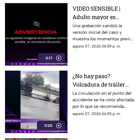
VIDEO SENSIBLE |
Adulto mayor es
atropell4do por tráiler;
Una grabación cambió la
versión inicial del caso y
fue empujado antes de
muestra los momentos previos
m0rir
al atropellamiento ocurrido en
agosto 07, 2026 06:59 p. m.
la colonia Victoria.
0:17
¿No hay paso?
Volcadura de tráiler
colapsa este punto de la
La circulación en el punto del
accidente se ha visto afectada,
carretera 57
por lo que se recomienda
considerar tiempos de
agosto 07, 2026 06:55 p. m.
traslado.
0:20