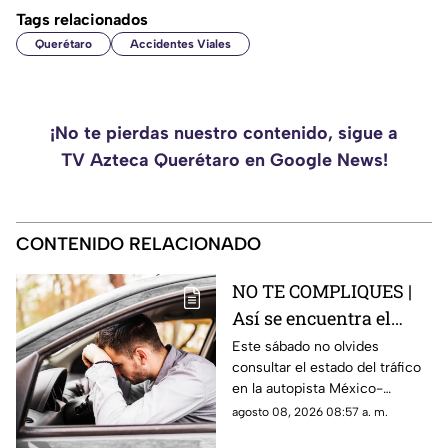
Tags relacionados
Querétaro
Accidentes Viales
¡No te pierdas nuestro contenido, sigue a
TV Azteca Querétaro en Google News!
CONTENIDO RELACIONADO
NO TE COMPLIQUES |
Así se encuentra el
tráfico HOY en la
Este sábado no olvides
consultar el estado del tráfico
autopista México
en la autopista México-
Querétaro
Querétaro.
agosto 08, 2026 08:57 a. m.