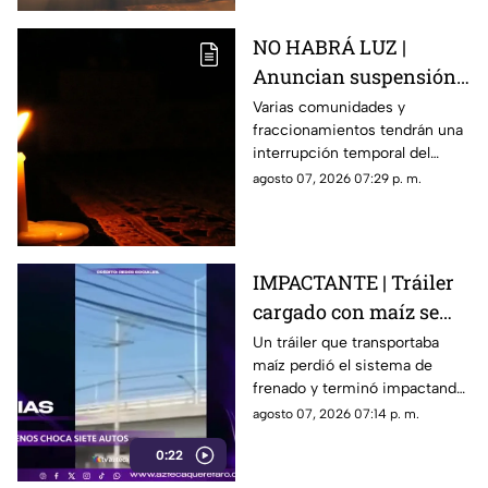
NO HABRÁ LUZ |
Anuncian suspensión
del suministro eléctrico
Varias comunidades y
fraccionamientos tendrán una
en Querétaro; estás
interrupción temporal del
serán las zonas
servicio eléctrico durante
agosto 07, 2026 07:29 p. m.
afectadas
ocho horas este sábado 8 de
agosto.
IMPACTANTE | Tráiler
cargado con maíz se
queda sin frenos y
Un tráiler que transportaba
maíz perdió el sistema de
embiste a siete
frenado y terminó impactando
vehículos
a siete vehículos que
agosto 07, 2026 07:14 p. m.
permanecían detenidos ante
0:22
un semáforo.