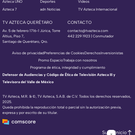
Azteca UNO
Deportes
Videos
Azteca 7
adn Noticias
TV Azteca Internacional
TV AZTECA QUERÉTARO
CONTACTO
Av. 5 de febrero 1716-1 Júrica, Torre
contacto@tvazteca.com
Altius, Piso 7,
442 229 1923 | Conmutador
Santiago de Querétaro, Qro.
Aviso de privacidad
Preferencias de Cookies
Derechos
Inversionistas
Promo Espacio
Trabaja con nosotros
Programa de ética, integridad y cumplimiento
Defensor de Audiencias y Código de Ética de Televisión Azteca III y
Televisora del Valle de México
TV Azteca, M.R. & ©, TV Azteca, S.A.B. de C.V. Todos los derechos reservados,
2025.
Queda prohibida la reproducción total o parcial sin la autorización previa,
expresa y por escrito de su titular.
Subir inicio