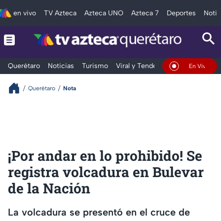
en vivo
TV Azteca
Azteca UNO
Azteca 7
Deportes
Notic
Querétaro
Noticias
Turismo
Viral y Tendencia
Clima
Depo
En Vivo
Querétaro
Nota
¡Por andar en lo prohibido! Se
registra volcadura en Bulevar
de la Nación
La volcadura se presentó en el cruce de