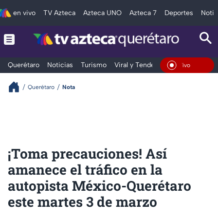
en vivo
TV Azteca
Azteca UNO
Azteca 7
Deportes
Notic
Querétaro
Noticias
Turismo
Viral y Tendencia
Clima
Depo
En Vivo
Querétaro
Nota
¡Toma precauciones! Así
amanece el tráfico en la
autopista México-Querétaro
este martes 3 de marzo