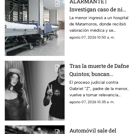
ALARMANTE |
Investigan caso de niña
de 11 años con 5 meses
La menor ingresó a un hospital
de Matamoros, donde recibió
de embarazo; aquí
valoración médica y se
ocurrió
activaron medidas para
agosto 07, 2026 10:50 a. m.
atender su estado de salud y
proteger sus derechos.
Tras la muerte de Dafne
Quintos; buscan
justicia por presunto
El proceso judicial contra
Gabriel “Z”, padre de la menor,
4buso a su integridad
vuelve a tomar relevancia
íntima
semanas después de la muerte
agosto 07, 2026 10:35 a. m.
de Dafne al interior de una
academia militarizada.
Automóvil sale del