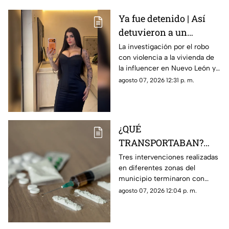
Ya fue detenido | Así
detuvieron a un
presunto responsable
La investigación por el robo
con violencia a la vivienda de
del robo a la casa de
la influencer en Nuevo León ya
Karely Ruiz
tiene a un primer detenido.
agosto 07, 2026 12:31 p. m.
¿QUÉ
TRANSPORTABAN?
Tres personas son
Tres intervenciones realizadas
en diferentes zonas del
detenidas en posesión
municipio terminaron con
de estas sustancia en El
personas aseguradas y
agosto 07, 2026 12:04 p. m.
Marqués
sustancias que serán
analizadas por las autoridades.