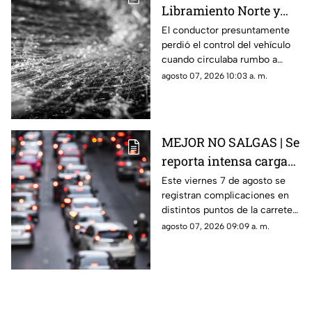
Libramiento Norte y
termina contra un
El conductor presuntamente
perdió el control del vehículo
puesto de fresas
cuando circulaba rumbo a
Salamanca y terminó dentro de
agosto 07, 2026 10:03 a. m.
un negocio que se encontraba
abierto.
MEJOR NO SALGAS | Se
reporta intensa carga
vehicular HOY en la
Este viernes 7 de agosto se
registran complicaciones en
autopista México
distintos puntos de la carretera
Querétaro
57; toma precauciones y
agosto 07, 2026 09:09 a. m.
anticipa tu salida.