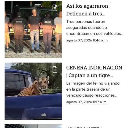
Así los agarraron |
Detienen a tres
personas en Huimilpan
Tres personas fueron
aseguradas cuando se
tras localizar presuntas
encontraban en dos vehículos;
sustancias ilegales
durante la intervención fueron
agosto 07, 2026 11:46 a. m.
encontradas diversas
sustancias.
GENERA INDIGNACIÓN
| Captan a un tigre
amarrado del cuello a
La imagen del felino viajando
en la parte trasera de un
bordo de una
vehículo causó reacciones
camioneta
entre usuarios, mientras se
agosto 07, 2026 11:17 a. m.
desconoce quién lo trasladaba
y bajo qué condiciones.