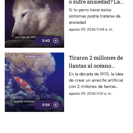
o sufre ansiedad? La
señal que la mayoría de
Si tu perro tiene estos
síntomas podría tratarse de
los dueños pasa por
ansiedad
alto
agosto 09, 2026 11:08 a. m.
0:42
Tiraron 2 millones de
llantas al océano
pensando que
En la década de 1970, la idea
de crear un arrecife artificial
ayudarían a la vida
con 2 millones de llantas
marina; hoy luchan por
parecía la solución perfecta
agosto 09, 2026 11:01 a. m.
sacarlas
para la vida marina; medio
0:54
siglo después, buzos siguen
sacándolos del fondo del mar