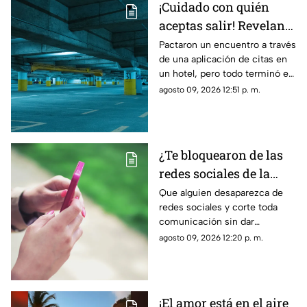
¡Cuidado con quién
aceptas salir! Revelan
nuevo modus operandi
Pactaron un encuentro a través
de una aplicación de citas en
de rob0 tras conocerse
un hotel, pero todo terminó en
de una aplicación de
un rob0 agravado
agosto 09, 2026 12:51 p. m.
citas
¿Te bloquearon de las
redes sociales de la
nada? La razón
Que alguien desaparezca de
redes sociales y corte toda
psicológica por la que
comunicación sin dar
algunas personas
explicaciones genera ansiedad
agosto 09, 2026 12:20 p. m.
eligen el contacto cero
e incertidumbre; esto es lo
repentino
que dice la psicología
¡El amor está en el aire