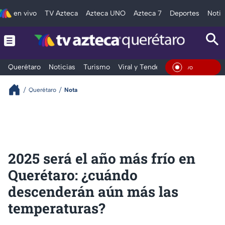
en vivo
TV Azteca
Azteca UNO
Azteca 7
Deportes
Notic
Querétaro
Noticias
Turismo
Viral y Tendencia
Clima
Depo
En Viv
Querétaro
Nota
2025 será el año más frío en
Querétaro: ¿cuándo
descenderán aún más las
temperaturas?