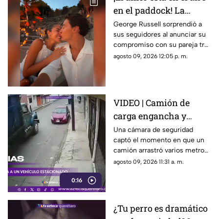
en el paddock! La
romántica propuesta
George Russell sorprendió a
sus seguidores al anunciar su
de matrimonio de
compromiso con su pareja tras
George Russell a
más de cinco años juntos
agosto 09, 2026 12:05 p. m.
Carmen Montero
VIDEO | Camión de
carga engancha y
destruye vehículo
Una cámara de seguridad
captó el momento en que un
estacionado
camión arrastró varios metros
a un vehículo estacionado
agosto 09, 2026 11:31 a. m.
0:16
¿Tu perro es dramático