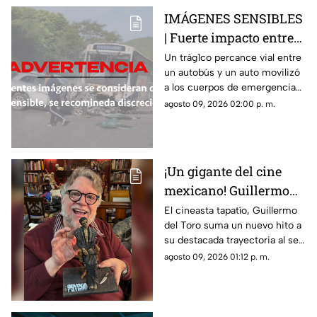
IMÁGENES SENSIBLES
| Fuerte impacto entre
autobús y vehículo deja
Un trág1co percance vial entre
un autobús y un auto movilizó
saldo fatal y nueve
a los cuerpos de emergencia
heridos
en Morelos
agosto 09, 2026 02:00 p. m.
¡Un gigante del cine
mexicano! Guillermo
del Toro recibe el
El cineasta tapatío, Guillermo
del Toro suma un nuevo hito a
Doctorado Honoris
su destacada trayectoria al ser
Causa en Bellas Artes
reconocido en Los Ángeles por
agosto 09, 2026 01:12 p. m.
sus contribuciones al arte
cinematográfico