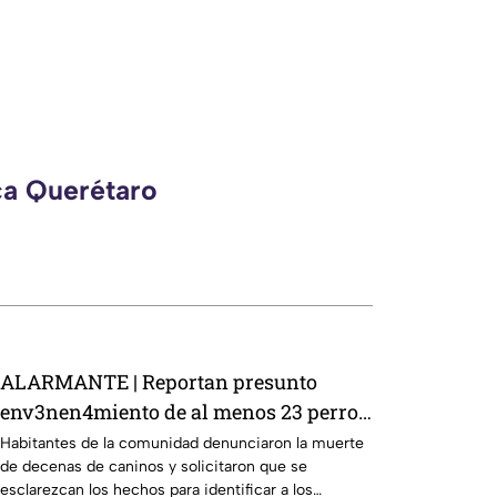
ca Querétaro
ALARMANTE | Reportan presunto
env3nen4miento de al menos 23 perros
en esta zona de Querétaro: IMAGENES
Habitantes de la comunidad denunciaron la muerte
de decenas de caninos y solicitaron que se
SENSIBLES
esclarezcan los hechos para identificar a los