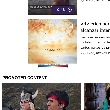
agosto 06, 2026 07:4
0:48
Advierten por 
alcanzar inte
Las previsiones m
fortalecimiento d
varios países ya p
posibles efectos.
agosto 06, 2026 07:10