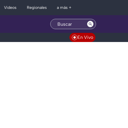
Regionales
Videos
a más +
En Vivo
e