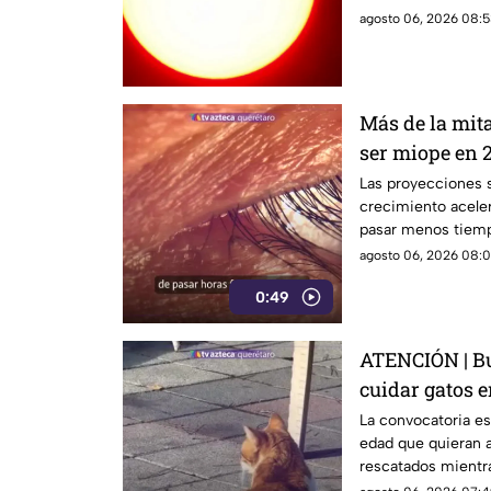
agosto 06, 2026 08:5
Más de la mit
ser miope en 2
advierten las
Las proyecciones s
crecimiento aceler
pasar menos tiempo
su desarrollo.
agosto 06, 2026 08:0
0:49
ATENCIÓN | Bu
cuidar gatos e
La convocatoria es
edad que quieran a
rescatados mientr
isla griega.