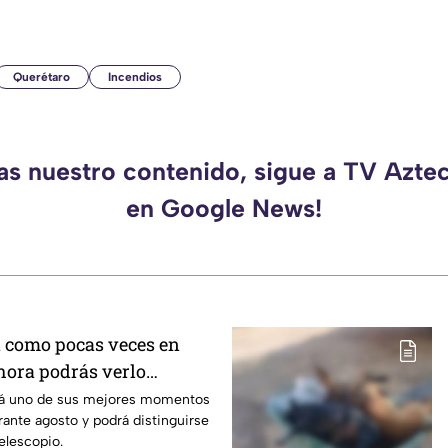
Querétaro
Incendios
das nuestro contenido, sigue a TV Azte
en Google News!
á como pocas veces en
 hora podrás verlo
mes
ará uno de sus mejores momentos
ante agosto y podrá distinguirse
elescopio.