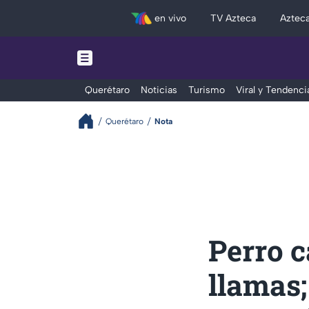
en vivo
TV Azteca
Aztec
Querétaro
Noticias
Turismo
Viral y Tendenci
Querétaro
Nota
Perro c
llamas;