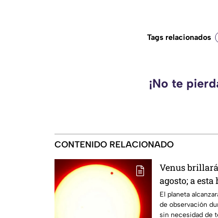
Tags relacionados
¡No te pier
CONTENIDO RELACIONADO
Venus brillar
agosto; a esta
durante este 
El planeta alcanz
de observación dur
sin necesidad de t