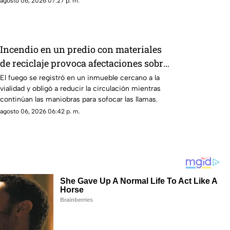
agosto 06, 2026 07:27 p. m.
Incendio en un predio con materiales
de reciclaje provoca afectaciones sobre
la carretera 57
El fuego se registró en un inmueble cercano a la
vialidad y obligó a reducir la circulación mientras
continúan las maniobras para sofocar las llamas.
agosto 06, 2026 06:42 p. m.