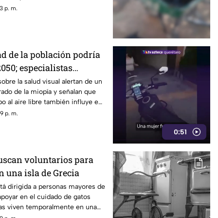
3 p. m.
ad de la población podría
050; especialistas
 causas
obre la salud visual alertan de un
ado de la miopía y señalan que
 al aire libre también influye en
9 p. m.
0:51
scan voluntarios para
n una isla de Grecia
tá dirigida a personas mayores de
poyar en el cuidado de gatos
as viven temporalmente en una