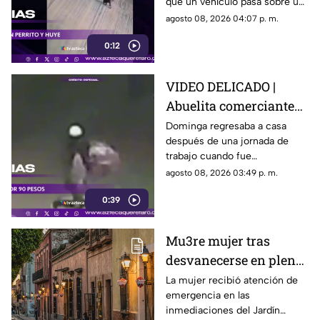
que un vehículo pasa sobre un
escapa
perro y continúa su camino sin
agosto 08, 2026 04:07 p. m.
detenerse.
0:12
VIDEO DELICADO |
Abuelita comerciante
es as3sin4da en Puebla
Dominga regresaba a casa
después de una jornada de
por 90 pesos
trabajo cuando fue
interceptada por un hombre
agosto 08, 2026 03:49 p. m.
que presuntamente le quitó el
0:39
dinero que llevaba.
Mu3re mujer tras
desvanecerse en plena
vía pública en el Centro
La mujer recibió atención de
emergencia en las
Histórico de Querétaro
inmediaciones del Jardín