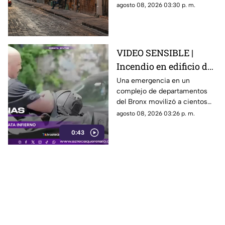
Corregidora, pero los
agosto 08, 2026 03:30 p. m.
paramédicos confirmaron que
ya no contaba con signos
vitales.
VIDEO SENSIBLE |
Incendio en edificio de
Nueva York deja un
Una emergencia en un
complejo de departamentos
mu3rto y 14 heridos
del Bronx movilizó a cientos
de bomberos y dejó víctimas
agosto 08, 2026 03:26 p. m.
entre residentes y personal de
0:43
emergencia.