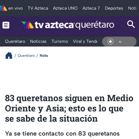
en vivo
TV Azteca
Azteca UNO
Azteca 7
Deportes
Notic
Querétaro
Noticias
Turismo
Viral y Tendencia
Clima
Depo
En Vi
Querétaro
Nota
83 queretanos siguen en Medio
Oriente y Asia; esto es lo que
se sabe de la situación
Ya se tiene contacto con 83 queretanos