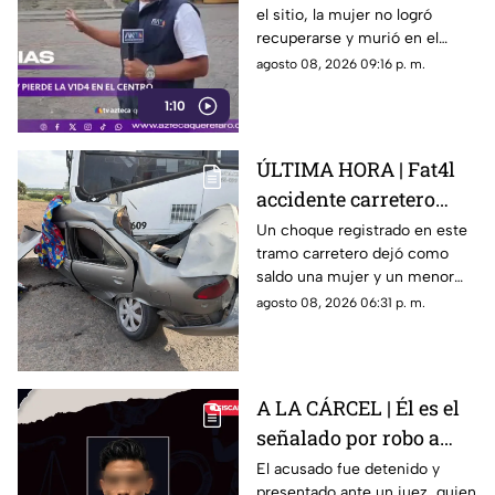
el sitio, la mujer no logró
de Querétaro
recuperarse y murió en el
lugar.
agosto 08, 2026 09:16 p. m.
1:10
ÚLTIMA HORA | Fat4l
accidente carretero
deja una mujer y un
Un choque registrado en este
tramo carretero dejó como
niño mu3rtos en San
saldo una mujer y un menor
Juan del Río
sin vida, además de una
agosto 08, 2026 06:31 p. m.
persona lesionada.
A LA CÁRCEL | Él es el
señalado por robo a
una casa en Santa Rosa
El acusado fue detenido y
presentado ante un juez, quien