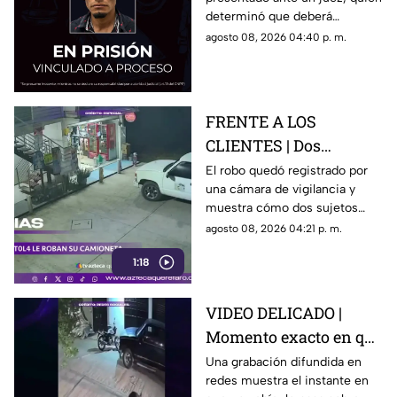
Jáuregui
determinó que deberá
permanecer en prisión
agosto 08, 2026 04:40 p. m.
preventiva mientras avanza la
investigación.
FRENTE A LOS
CLIENTES | Dos
hombres enc4ñonan a
El robo quedó registrado por
una cámara de vigilancia y
conductor y se llevan
muestra cómo dos sujetos
su camioneta
obligaron a un conductor y a
agosto 08, 2026 04:21 p. m.
su acompañante a bajar del
1:18
vehículo.
VIDEO DELICADO |
Momento exacto en que
camioneta atropella a
Una grabación difundida en
redes muestra el instante en
un perro y conductor