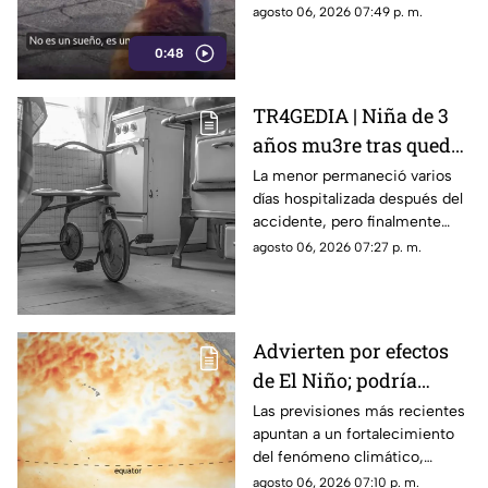
de gatos rescatados mientras
agosto 06, 2026 07:49 p. m.
viven temporalmente en una
0:48
isla griega.
TR4GEDIA | Niña de 3
años mu3re tras quedar
atrapada en un juguete
La menor permaneció varios
días hospitalizada después del
accidente, pero finalmente
perdió la vida a causa de una
agosto 06, 2026 07:27 p. m.
asfixia accidental.
Advierten por efectos
de El Niño; podría
alcanzar intensidad
Las previsiones más recientes
apuntan a un fortalecimiento
histórica
del fenómeno climático,
mientras varios países ya
agosto 06, 2026 07:10 p. m.