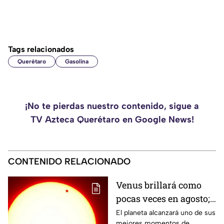
Tags relacionados
Querétaro
Gasolina
¡No te pierdas nuestro contenido, sigue a
TV Azteca Querétaro en Google News!
CONTENIDO RELACIONADO
Venus brillará como
pocas veces en agosto;
a esta hora podrás
El planeta alcanzará uno de sus
mejores momentos de