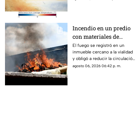
preparan acciones ante sus
posibles efectos.
Incendio en un predio
con materiales de
reciclaje provoca
El fuego se registró en un
inmueble cercano a la vialidad
afectaciones sobre la
y obligó a reducir la circulación
carretera 57
mientras continúan las
agosto 06, 2026 06:42 p. m.
maniobras para sofocar las
llamas.