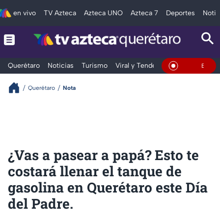
en vivo
TV Azteca
Azteca UNO
Azteca 7
Deportes
Notic
Querétaro
Noticias
Turismo
Viral y Tendencia
Clima
Depo
En Vivo
Querétaro
Nota
¿Vas a pasear a papá? Esto te
costará llenar el tanque de
gasolina en Querétaro este Día
del Padre.