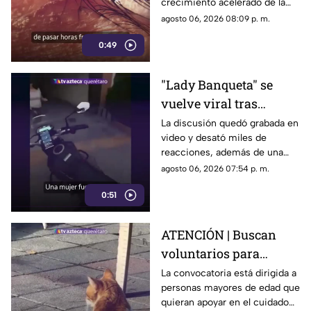
crecimiento acelerado de la
las causas
miopía y señalan que pasar
agosto 06, 2026 08:09 p. m.
menos tiempo al aire libre
0:49
también influye en su
desarrollo.
"Lady Banqueta" se
vuelve viral tras
confrontar a un
La discusión quedó grabada en
video y desató miles de
repartidor; así fue el
reacciones, además de una
momento
muestra de apoyo de
agosto 06, 2026 07:54 p. m.
repartidores hacia el
0:51
trabajador.
ATENCIÓN | Buscan
voluntarios para
cuidar gatos en una
La convocatoria está dirigida a
personas mayores de edad que
isla de Grecia
quieran apoyar en el cuidado