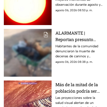
verlo durante este mes
observación durante agosto y
podrá distinguirse sin
agosto 06, 2026 08:53 p. m.
necesidad de telescopio.
ALARMANTE |
Reportan presunto
env3nen4miento de al
Habitantes de la comunidad
denunciaron la muerte de
menos 23 perros en
decenas de caninos y
esta zona de Querétaro:
solicitaron que se esclarezcan
agosto 06, 2026 08:38 p. m.
IMAGENES SENSIBLES
los hechos para identificar a
los posibles responsables.
Más de la mitad de la
población podría ser
miope en 2050;
Las proyecciones sobre la
salud visual alertan de un
especialistas advierten