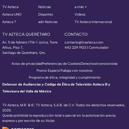
TV Azteca
Noticias
a más +
Azteca UNO
Deportes
Videos
Azteca 7
adn Noticias
TV Azteca Internacional
TV AZTECA QUERÉTARO
CONTACTO
Av. 5 de febrero 1716-1 Júrica, Torre
contacto@tvazteca.com
Altius, Piso 7,
442 229 1923 | Conmutador
Santiago de Querétaro, Qro.
Aviso de privacidad
Preferencias de Cookies
Derechos
Inversionistas
Promo Espacio
Trabaja con nosotros
Programa de ética, integridad y cumplimiento
Defensor de Audiencias y Código de Ética de Televisión Azteca III y
Televisora del Valle de México
TV Azteca, M.R. & ©, TV Azteca, S.A.B. de C.V. Todos los derechos reservados,
2025.
Queda prohibida la reproducción total o parcial sin la autorización previa,
expresa y por escrito de su titular.