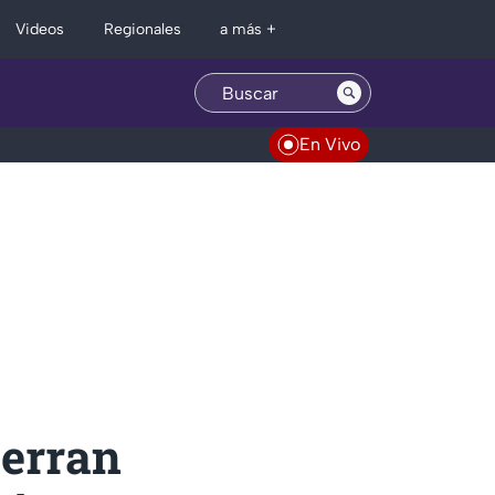
Regionales
Videos
a más +
En Vivo
ierran