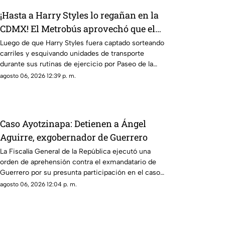
¡Hasta a Harry Styles lo regañan en la
CDMX! El Metrobús aprovechó que el
cantante salió a correr por Reforma
Luego de que Harry Styles fuera captado sorteando
carriles y esquivando unidades de transporte
para darle un consejo vial
durante sus rutinas de ejercicio por Paseo de la
Reforma, el organismo pidió respetar las reglas
agosto 06, 2026 12:39 p. m.
viales
Caso Ayotzinapa: Detienen a Ángel
Aguirre, exgobernador de Guerrero
La Fiscalía General de la República ejecutó una
orden de aprehensión contra el exmandatario de
Guerrero por su presunta participación en el caso
de Ayotzinapa
agosto 06, 2026 12:04 p. m.