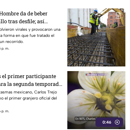
ombre da de beber
lo tras desfile; así
animal
lvieron virales y provocaron una
 la forma en que fue tratado el
un recorrido.
 p. m.
s el primer participante
ara la segunda temporada
VIP’
tasmas mexicano, Carlos Trejo
 el primer granjero oficial del
 p. m.
0:46