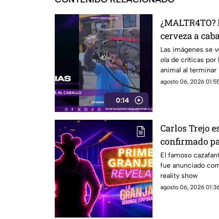
¿MALTR4TO? H
cerveza a cabal
reaccionó el 
Las imágenes se vo
ola de críticas por
animal al terminar 
agosto 06, 2026 01:55
0:14
Carlos Trejo e
confirmado p
de 'La Granja 
El famoso cazafan
fue anunciado como
reality show
agosto 06, 2026 01:36