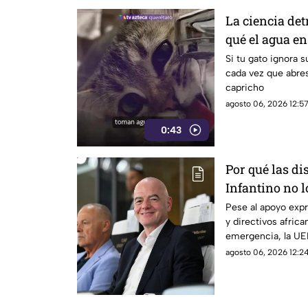
La ciencia det
qué el agua en
irresistible pa
Si tu gato ignora 
cada vez que abres 
capricho
agosto 06, 2026 12:57
0:43
Por qué las di
Infantino no l
posicionamien
Pese al apoyo expr
y directivos afric
emergencia, la UEF
su rechazo a la ge
agosto 06, 2026 12:24