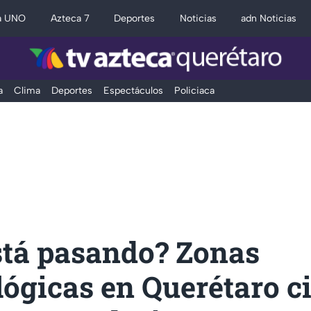
a UNO
Azteca 7
Deportes
Noticias
adn Noticias
a
Clima
Deportes
Espectáculos
Policiaca
stá pasando? Zonas
ógicas en Querétaro c