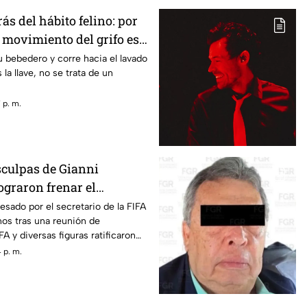
rás del hábito felino: por
 movimiento del grifo es
ra los gatos
su bebedero y corre hacia el lavado
la llave, no se trata de un
 p. m.
sculpas de Gianni
ograron frenar el
to de la UEFA
esado por el secretario de la FIFA
anos tras una reunión de
A y diversas figuras ratificaron
stión de Gianni Infantino
 p. m.