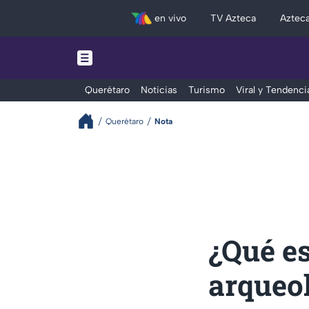
en vivo
TV Azteca
Aztec
Querétaro
Noticias
Turismo
Viral y Tendenci
Querétaro
Nota
¿Qué e
arqueol