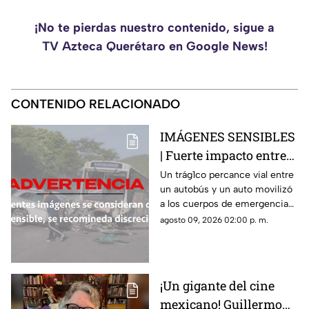
¡No te pierdas nuestro contenido, sigue a
TV Azteca Querétaro en Google News!
CONTENIDO RELACIONADO
IMÁGENES SENSIBLES
| Fuerte impacto entre
autobús y vehículo deja
Un trág1co percance vial entre
un autobús y un auto movilizó
saldo fatal y nueve
a los cuerpos de emergencia
heridos
en Morelos
agosto 09, 2026 02:00 p. m.
¡Un gigante del cine
mexicano! Guillermo