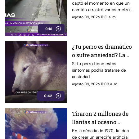
captó el momento en que un
estacionado
camión arrastró varios metros
a un vehículo estacionado
agosto 09, 2026 11:31 a. m.
0:16
¿Tu perro es dramático
o sufre ansiedad? La
señal que la mayoría de
Si tu perro tiene estos
síntomas podría tratarse de
los dueños pasa por
ansiedad
alto
agosto 09, 2026 11:08 a. m.
0:42
Tiraron 2 millones de
llantas al océano
pensando que
En la década de 1970, la idea
de crear un arrecife artificial
ayudarían a la vida