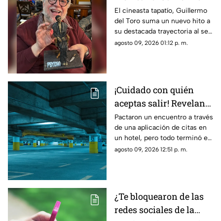
del Toro recibe el
El cineasta tapatío, Guillermo
del Toro suma un nuevo hito a
Doctorado Honoris
su destacada trayectoria al ser
Causa en Bellas Artes
reconocido en Los Ángeles por
agosto 09, 2026 01:12 p. m.
sus contribuciones al arte
cinematográfico
¡Cuidado con quién
aceptas salir! Revelan
nuevo modus operandi
Pactaron un encuentro a través
de una aplicación de citas en
de rob0 tras conocerse
un hotel, pero todo terminó en
de una aplicación de
un rob0 agravado
agosto 09, 2026 12:51 p. m.
citas
¿Te bloquearon de las
redes sociales de la