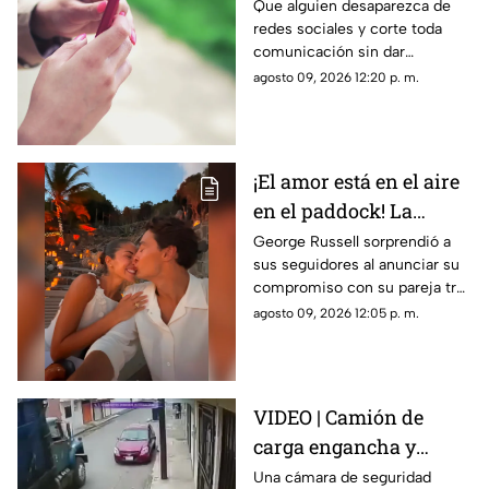
nada? La razón
Que alguien desaparezca de
redes sociales y corte toda
psicológica por la que
comunicación sin dar
algunas personas
explicaciones genera ansiedad
agosto 09, 2026 12:20 p. m.
eligen el contacto cero
e incertidumbre; esto es lo
repentino
que dice la psicología
¡El amor está en el aire
en el paddock! La
romántica propuesta
George Russell sorprendió a
sus seguidores al anunciar su
de matrimonio de
compromiso con su pareja tras
George Russell a
más de cinco años juntos
agosto 09, 2026 12:05 p. m.
Carmen Montero
VIDEO | Camión de
carga engancha y
destruye vehículo
Una cámara de seguridad