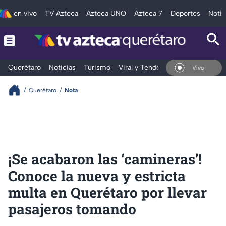
en vivo
TV Azteca
Azteca UNO
Azteca 7
Deportes
Notic
Querétaro
Noticias
Turismo
Viral y Tendencia
Clima
Depo
En Vivo
Querétaro
Nota
¡Se acabaron las ‘camineras’!
Conoce la nueva y estricta
multa en Querétaro por llevar
pasajeros tomando