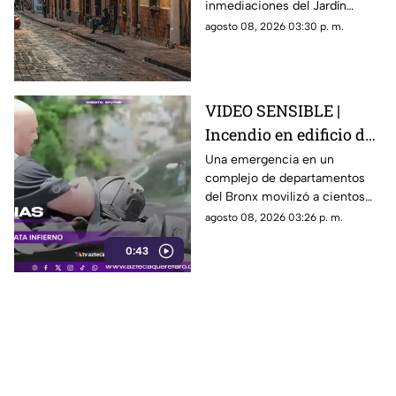
inmediaciones del Jardín
Corregidora, pero los
agosto 08, 2026 03:30 p. m.
paramédicos confirmaron que
ya no contaba con signos
vitales.
VIDEO SENSIBLE |
Incendio en edificio de
Nueva York deja un
Una emergencia en un
complejo de departamentos
mu3rto y 14 heridos
del Bronx movilizó a cientos
de bomberos y dejó víctimas
agosto 08, 2026 03:26 p. m.
entre residentes y personal de
0:43
emergencia.