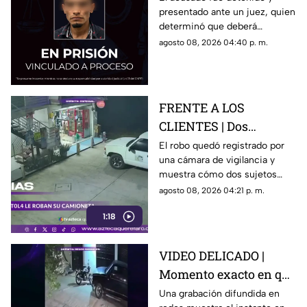
presentado ante un juez, quien
Jáuregui
determinó que deberá
permanecer en prisión
agosto 08, 2026 04:40 p. m.
preventiva mientras avanza la
investigación.
FRENTE A LOS
CLIENTES | Dos
hombres enc4ñonan a
El robo quedó registrado por
una cámara de vigilancia y
conductor y se llevan
muestra cómo dos sujetos
su camioneta
obligaron a un conductor y a
agosto 08, 2026 04:21 p. m.
su acompañante a bajar del
1:18
vehículo.
VIDEO DELICADO |
Momento exacto en que
camioneta atropella a
Una grabación difundida en