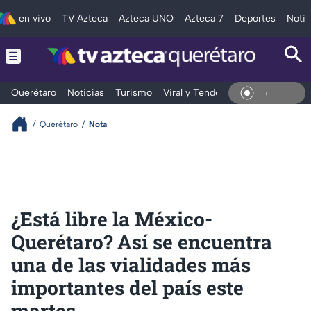
en vivo
TV Azteca
Azteca UNO
Azteca 7
Deportes
Notic
Querétaro
Noticias
Turismo
Viral y Tendencia
Clima
Depo
En Viv
Querétaro
Nota
¿Está libre la México-
Querétaro? Así se encuentra
una de las vialidades más
importantes del país este
martes