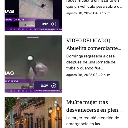
redes muestra el instante en
un perro y conductor
que un vehículo pasa sobre un
escapa
perro y continúa su camino sin
agosto 08, 2026 04:07 p. m.
detenerse.
0:12
VIDEO DELICADO |
Abuelita comerciante
es as3sin4da en Puebla
Dominga regresaba a casa
después de una jornada de
por 90 pesos
trabajo cuando fue
interceptada por un hombre
agosto 08, 2026 03:49 p. m.
que presuntamente le quitó el
0:39
dinero que llevaba.
Mu3re mujer tras
desvanecerse en plena
vía pública en el Centro
La mujer recibió atención de
emergencia en las
Histórico de Querétaro