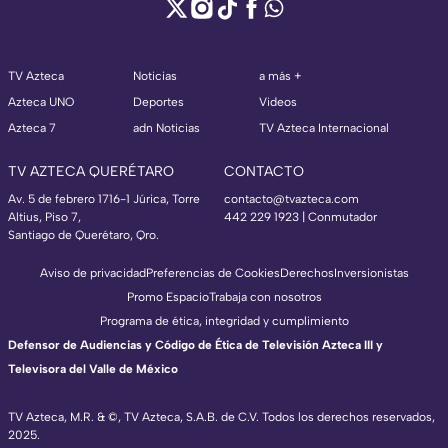
TV Azteca
Noticias
a más +
Azteca UNO
Deportes
Videos
Azteca 7
adn Noticias
TV Azteca Internacional
TV AZTECA QUERÉTARO
CONTACTO
Av. 5 de febrero 1716-1 Júrica, Torre
contacto@tvazteca.com
Altius, Piso 7,
442 229 1923 | Conmutador
Santiago de Querétaro, Qro.
Aviso de privacidad
Preferencias de Cookies
Derechos
Inversionistas
Promo Espacio
Trabaja con nosotros
Programa de ética, integridad y cumplimiento
Defensor de Audiencias y Código de Ética de Televisión Azteca III y
Televisora del Valle de México
TV Azteca, M.R. & ©, TV Azteca, S.A.B. de C.V. Todos los derechos reservados,
2025.