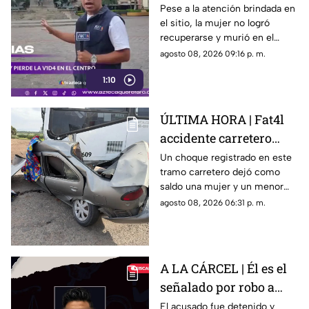
caminaba por el Centro
Pese a la atención brindada en
el sitio, la mujer no logró
de Querétaro
recuperarse y murió en el
lugar.
agosto 08, 2026 09:16 p. m.
1:10
ÚLTIMA HORA | Fat4l
accidente carretero
deja una mujer y un
Un choque registrado en este
tramo carretero dejó como
niño mu3rtos en San
saldo una mujer y un menor
Juan del Río
sin vida, además de una
agosto 08, 2026 06:31 p. m.
persona lesionada.
A LA CÁRCEL | Él es el
señalado por robo a
una casa en Santa Rosa
El acusado fue detenido y