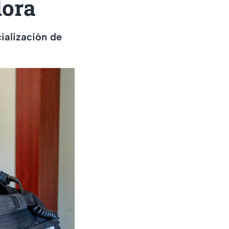
dora
ialización de