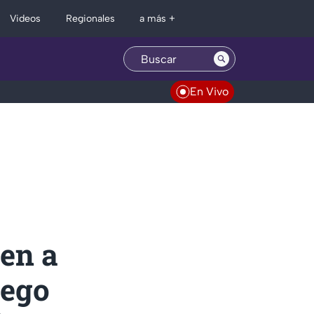
Regionales
Videos
a más +
En Vivo
nen a
uego