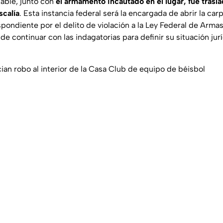
able, junto con
el armamento incautado en el lugar, fue trasl
scalía
. Esta instancia federal será la encargada de abrir la car
spondiente por el delito de violación a la Ley Federal de Arma
e continuar con las indagatorias para definir su situación jurí
ian robo al interior de la Casa Club de equipo de béisbol