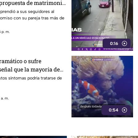
propuesta de matrimonio
sell a Carmen Montero
prendió a sus seguidores al
omiso con su pareja tras más de
 p. m.
0:16
ramático o sufre
señal que la mayoría de
a por alto
stos síntomas podría tratarse de
 a. m.
0:54