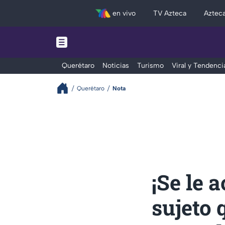
en vivo
TV Azteca
Aztec
Querétaro
Noticias
Turismo
Viral y Tendenci
Querétaro
Nota
¡Se le 
sujeto 