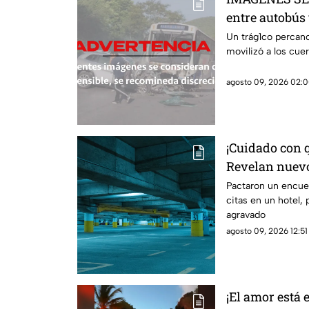
entre autobús 
fatal y nueve 
Un trág1co percanc
movilizó a los cu
agosto 09, 2026 02:0
¡Cuidado con q
Revelan nuev
tras conocerse
Pactaron un encuen
citas en un hotel,
citas
agravado
agosto 09, 2026 12:51
¡El amor está 