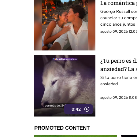
La romántica 
de George Rus
George Russell sor
anunciar su compr
cinco años juntos
agosto 09, 2026 12:05
¿Tu perro es d
ansiedad? La 
los dueños pas
Si tu perro tiene e
ansiedad
agosto 09, 2026 11:08
0:42