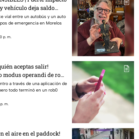
y vehículo deja saldo
heridos
e vial entre un autobús y un auto
erpos de emergencia en Morelos
0 p. m.
uién aceptas salir!
o modus operandi de rob0
 de una aplicación de
tro a través de una aplicación de
 pero todo terminó en un rob0
 p. m.
en el aire en el paddock!