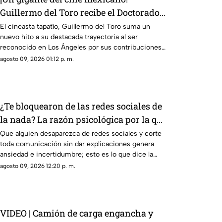
Guillermo del Toro recibe el Doctorado
Honoris Causa en Bellas Artes
El cineasta tapatío, Guillermo del Toro suma un
nuevo hito a su destacada trayectoria al ser
reconocido en Los Ángeles por sus contribuciones
al arte cinematográfico
agosto 09, 2026 01:12 p. m.
¿Te bloquearon de las redes sociales de
la nada? La razón psicológica por la que
algunas personas eligen el contacto
Que alguien desaparezca de redes sociales y corte
toda comunicación sin dar explicaciones genera
cero repentino
ansiedad e incertidumbre; esto es lo que dice la
psicología
agosto 09, 2026 12:20 p. m.
VIDEO | Camión de carga engancha y