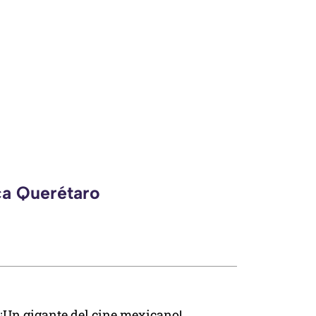
ca Querétaro
¡Un gigante del cine mexicano!