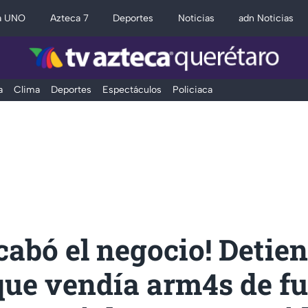
a UNO
Azteca 7
Deportes
Noticias
adn Noticias
a
Clima
Deportes
Espectáculos
Policiaca
acabó el negocio! Detie
que vendía arm4s de f