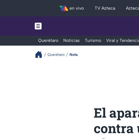
en vivo
TV Azteca
Aztec
Querétaro
Noticias
Turismo
Viral y Tendenci
Querétaro
Nota
El apa
contra 