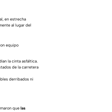
al, en estrecha
ente al lugar del
aron equipo
n la cinta asfáltica.
stados de la carretera
bles derribados ni
ormaron que
las