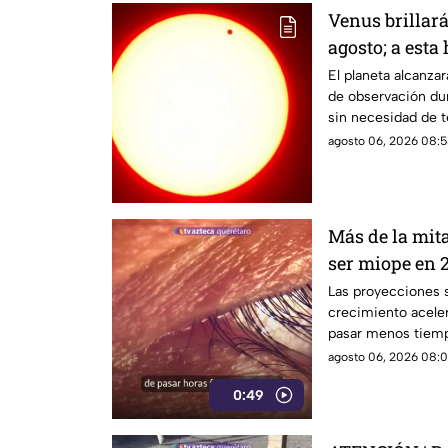
Venus brillar
agosto; a esta
durante este 
El planeta alcanz
de observación dur
sin necesidad de t
agosto 06, 2026 08:5
Más de la mit
ser miope en 2
advierten las
Las proyecciones s
crecimiento aceler
pasar menos tiempo
su desarrollo.
agosto 06, 2026 08:0
0:49