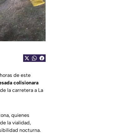
 horas de este
esada colisionara
e la carretera a La
 zona, quienes
e la vialidad,
sibilidad nocturna.