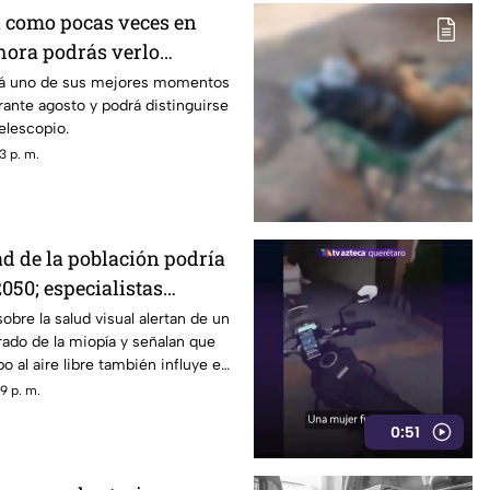
á como pocas veces en
 hora podrás verlo
mes
ará uno de sus mejores momentos
ante agosto y podrá distinguirse
elescopio.
3 p. m.
ad de la población podría
050; especialistas
 causas
obre la salud visual alertan de un
ado de la miopía y señalan que
 al aire libre también influye en
9 p. m.
0:51