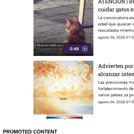
ATENCIÓN | Bu
cuidar gatos e
La convocatoria es
edad que quieran a
rescatados mientr
isla griega.
agosto 06, 2026 07:4
0:48
Advierten por 
alcanzar inte
Las previsiones m
fortalecimiento d
varios países ya p
posibles efectos.
agosto 06, 2026 07:10