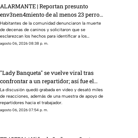
ALARMANTE | Reportan presunto
env3nen4miento de al menos 23 perros
en esta zona de Querétaro: IMAGENES
Habitantes de la comunidad denunciaron la muerte
de decenas de caninos y solicitaron que se
SENSIBLES
esclarezcan los hechos para identificar a los
posibles responsables.
agosto 06, 2026 08:38 p. m.
"Lady Banqueta" se vuelve viral tras
confrontar a un repartidor; así fue el
momento
La discusión quedó grabada en video y desató miles
de reacciones, además de una muestra de apoyo de
repartidores hacia el trabajador.
agosto 06, 2026 07:54 p. m.