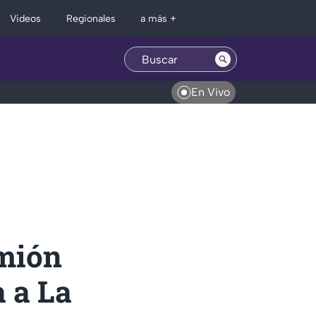
Regionales
Videos
a más +
En Vivo
amión
a a La