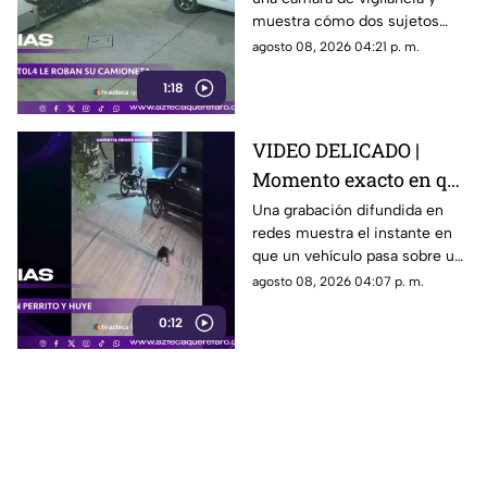
conductor y se llevan
muestra cómo dos sujetos
su camioneta
obligaron a un conductor y a
agosto 08, 2026 04:21 p. m.
su acompañante a bajar del
1:18
vehículo.
VIDEO DELICADO |
Momento exacto en que
camioneta atropella a
Una grabación difundida en
redes muestra el instante en
un perro y conductor
que un vehículo pasa sobre un
escapa
perro y continúa su camino sin
agosto 08, 2026 04:07 p. m.
detenerse.
0:12