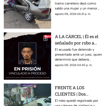
tramo carretero dejó como
niño mu3rtos en San
saldo una mujer y un menor
Juan del Río
sin vida, además de una
agosto 08, 2026 06:31 p. m.
persona lesionada.
A LA CÁRCEL | Él es el
señalado por robo a
una casa en Santa Rosa
El acusado fue detenido y
presentado ante un juez, quien
Jáuregui
determinó que deberá
permanecer en prisión
agosto 08, 2026 04:40 p. m.
preventiva mientras avanza la
investigación.
FRENTE A LOS
CLIENTES | Dos
hombres enc4ñonan a
El robo quedó registrado por
una cámara de vigilancia y