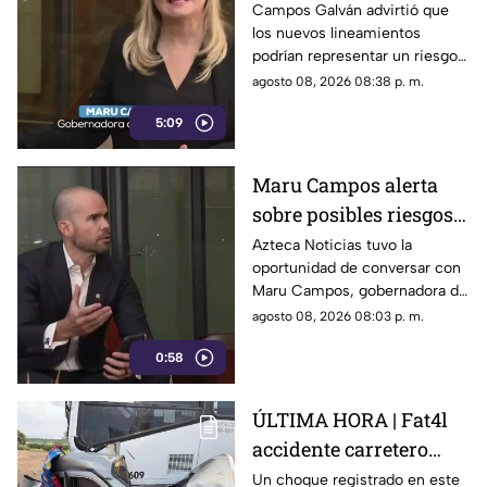
posible censura
Campos Galván advirtió que
los nuevos lineamientos
impulsada desde el
podrían representar un riesgo
Gobierno Federal
para la libertad de expresión
agosto 08, 2026 08:38 p. m.
5:09
Maru Campos alerta
sobre posibles riesgos
para la libertad de
Azteca Noticias tuvo la
oportunidad de conversar con
expresión
Maru Campos, gobernadora de
Chihuahua, quien habló sobre
agosto 08, 2026 08:03 p. m.
los nuevos lineamientos que,
0:58
de acuerdo con su postura,
podrían representar un riesgo
para la libertad de expresión
ÚLTIMA HORA | Fat4l
accidente carretero
deja una mujer y un
Un choque registrado en este