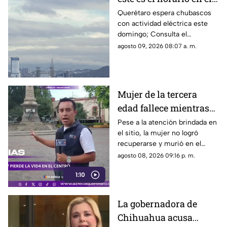
que se esperan lluvias
Querétaro espera chubascos
con actividad eléctrica este
este domingo en
domingo; Consulta el
Querétaro
pronóstico por municipios y
agosto 09, 2026 08:07 a. m.
conoce a qué hora debes sacar
el paraguas
Mujer de la tercera
edad fallece mientras
caminaba por el Centro
Pese a la atención brindada en
el sitio, la mujer no logró
de Querétaro
recuperarse y murió en el
lugar.
agosto 08, 2026 09:16 p. m.
1:10
La gobernadora de
Chihuahua acusa