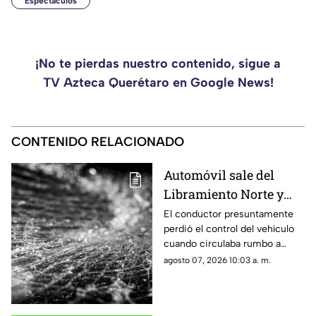
Espectáculos
¡No te pierdas nuestro contenido, sigue a
TV Azteca Querétaro en Google News!
CONTENIDO RELACIONADO
Automóvil sale del
Libramiento Norte y
termina contra un
El conductor presuntamente
perdió el control del vehículo
puesto de fresas
cuando circulaba rumbo a
Salamanca y terminó dentro de
agosto 07, 2026 10:03 a. m.
un negocio que se encontraba
abierto.