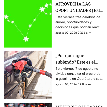
APROVECHA LAS
OPORTUNIDADES | Este
es el horóscopo de hoy
Este viernes trae cambios de
ánimo, oportunidades y
viernes 7 de agosto
decisiones que podrían marcar
el rumbo del fin de semana.
agosto 07, 2026 09:36 a. m.
¿Por qué sigue
subiendo? Este es el
precio de la gasolina
Este viernes 7 de agosto no
olvides consultar el precio de
HOY en Querétaro
la gasolina en Querétaro y sus
municipios.
agosto 07, 2026 09:19 a. m.