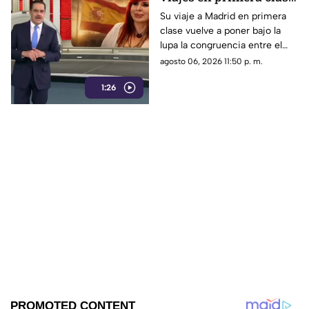
que reavivan el debate
Su viaje a Madrid en primera
clase vuelve a poner bajo la
sobre la austeridad
lupa la congruencia entre el
discurso de austeridad
agosto 06, 2026 11:50 p. m.
promovido por Morena y las
1:26
acciones de algunos de sus
representantes