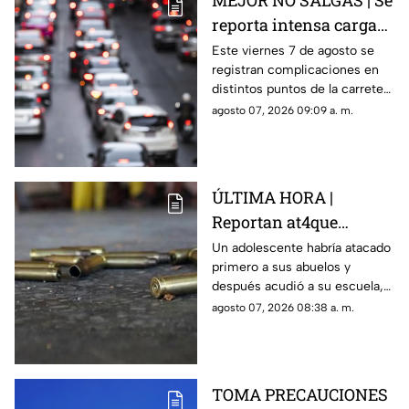
MEJOR NO SALGAS | Se
reporta intensa carga
vehicular HOY en la
Este viernes 7 de agosto se
registran complicaciones en
autopista México
distintos puntos de la carretera
Querétaro
57; toma precauciones y
agosto 07, 2026 09:09 a. m.
anticipa tu salida.
ÚLTIMA HORA |
Reportan at4que
arm4do en secundaria;
Un adolescente habría atacado
primero a sus abuelos y
reportan mu3rtos y
después acudió a su escuela,
decenas de heridos
donde abrió fuego contra
agosto 07, 2026 08:38 a. m.
(+VIDEO DELICADO)
profesores y trabajadores.
TOMA PRECAUCIONES