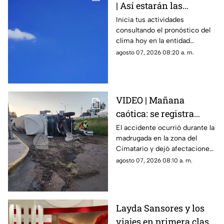
| Así estarán las
condiciones del clima
Inicia tus actividades
consultando el pronóstico del
HOY en Querétaro
clima hoy en la entidad
queretana y sus municipios.
agosto 07, 2026 08:20 a. m.
VIDEO | Mañana
caótica: se registra
volcadura de tráiler en
El accidente ocurrió durante la
madrugada en la zona del
la carretera 57 rumbo a
Cimatario y dejó afectaciones
Celaya
en el sitio, aunque no se
agosto 07, 2026 08:10 a. m.
reportaron personas
lesionadas.
Layda Sansores y los
viajes en primera clase