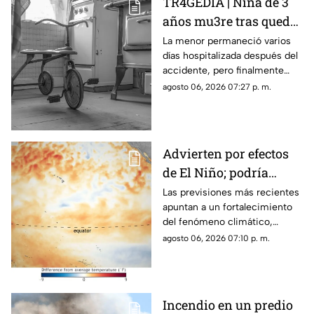
TR4GEDIA | Niña de 3
años mu3re tras quedar
atrapada en un juguete
La menor permaneció varios
días hospitalizada después del
accidente, pero finalmente
perdió la vida a causa de una
agosto 06, 2026 07:27 p. m.
asfixia accidental.
Advierten por efectos
de El Niño; podría
alcanzar intensidad
Las previsiones más recientes
apuntan a un fortalecimiento
histórica
del fenómeno climático,
mientras varios países ya
agosto 06, 2026 07:10 p. m.
preparan acciones ante sus
posibles efectos.
Incendio en un predio