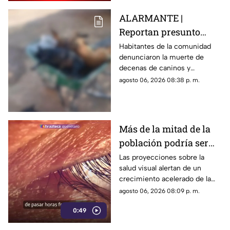
ALARMANTE |
Reportan presunto
env3nen4miento de al
Habitantes de la comunidad
denunciaron la muerte de
menos 23 perros en
decenas de caninos y
esta zona de Querétaro:
solicitaron que se esclarezcan
agosto 06, 2026 08:38 p. m.
IMAGENES SENSIBLES
los hechos para identificar a
los posibles responsables.
Más de la mitad de la
población podría ser
miope en 2050;
Las proyecciones sobre la
salud visual alertan de un
especialistas advierten
crecimiento acelerado de la
las causas
miopía y señalan que pasar
agosto 06, 2026 08:09 p. m.
menos tiempo al aire libre
0:49
también influye en su
desarrollo.