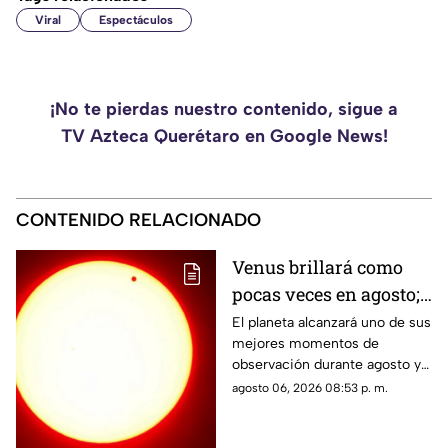
Viral
Espectáculos
¡No te pierdas nuestro contenido, sigue a
TV Azteca Querétaro en Google News!
CONTENIDO RELACIONADO
Venus brillará como
pocas veces en agosto;
a esta hora podrás
El planeta alcanzará uno de sus
mejores momentos de
verlo durante este mes
observación durante agosto y
podrá distinguirse sin
agosto 06, 2026 08:53 p. m.
necesidad de telescopio.