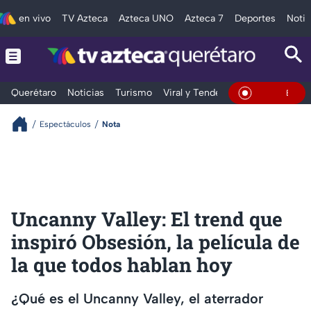
en vivo
TV Azteca
Azteca UNO
Azteca 7
Deportes
Notic
Querétaro
Noticias
Turismo
Viral y Tendencia
Clima
Depo
En Vivo
Espectáculos
Nota
Uncanny Valley: El trend que
inspiró Obsesión, la película de
la que todos hablan hoy
¿Qué es el Uncanny Valley, el aterrador