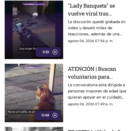
"Lady Banqueta" se
vuelve viral tras
confrontar a un
La discusión quedó grabada en
video y desató miles de
repartidor; así fue el
reacciones, además de una
momento
muestra de apoyo de
agosto 06, 2026 07:54 p. m.
repartidores hacia el
0:51
trabajador.
ATENCIÓN | Buscan
voluntarios para
cuidar gatos en una
La convocatoria está dirigida a
personas mayores de edad que
isla de Grecia
quieran apoyar en el cuidado
de gatos rescatados mientras
agosto 06, 2026 07:49 p. m.
viven temporalmente en una
0:48
isla griega.