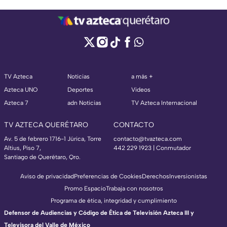
TV Azteca
Noticias
a más +
Azteca UNO
Deportes
Videos
Azteca 7
adn Noticias
TV Azteca Internacional
TV AZTECA QUERÉTARO
CONTACTO
Av. 5 de febrero 1716-1 Júrica, Torre
contacto@tvazteca.com
Altius, Piso 7,
442 229 1923 | Conmutador
Santiago de Querétaro, Qro.
Aviso de privacidad
Preferencias de Cookies
Derechos
Inversionistas
Promo Espacio
Trabaja con nosotros
Programa de ética, integridad y cumplimiento
Defensor de Audiencias y Código de Ética de Televisión Azteca III y
Televisora del Valle de México