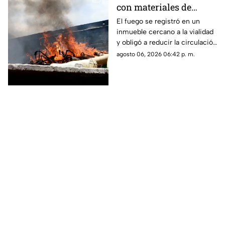
con materiales de
reciclaje provoca
El fuego se registró en un
inmueble cercano a la vialidad
afectaciones sobre la
y obligó a reducir la circulación
carretera 57
mientras continúan las
agosto 06, 2026 06:42 p. m.
maniobras para sofocar las
llamas.