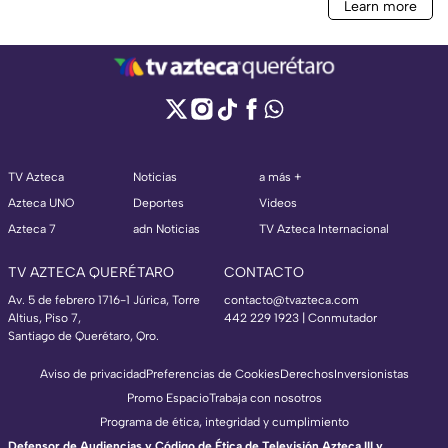
TV Azteca
Noticias
a más +
Azteca UNO
Deportes
Videos
Azteca 7
adn Noticias
TV Azteca Internacional
TV AZTECA QUERÉTARO
CONTACTO
Av. 5 de febrero 1716-1 Júrica, Torre
contacto@tvazteca.com
Altius, Piso 7,
442 229 1923 | Conmutador
Santiago de Querétaro, Qro.
Aviso de privacidad
Preferencias de Cookies
Derechos
Inversionistas
Promo Espacio
Trabaja con nosotros
Programa de ética, integridad y cumplimiento
Defensor de Audiencias y Código de Ética de Televisión Azteca III y