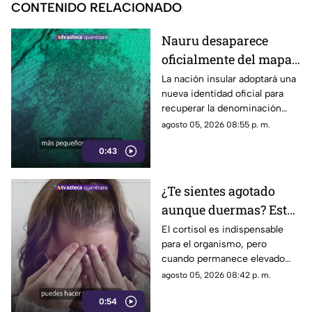
CONTENIDO RELACIONADO
Nauru desaparece
oficialmente del mapa:
el pequeño país cambia
La nación insular adoptará una
nueva identidad oficial para
de nombre
recuperar la denominación
utilizada por sus propios
agosto 05, 2026 08:55 p. m.
habitantes desde hace
0:43
generaciones.
¿Te sientes agotado
aunque duermas? Estos
hábitos pueden ayudar
El cortisol es indispensable
para el organismo, pero
a regular el cortisol
cuando permanece elevado
por largos periodos puede
agosto 05, 2026 08:42 p. m.
influir en el sueño, el estrés y
0:54
la energía diaria.