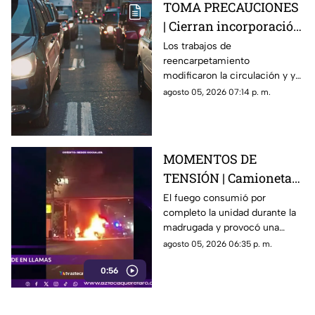
TOMA PRECAUCIONES
| Cierran incorporación
hacia la carretera 57;
Los trabajos de
reencarpetamiento
esta es la zona afectada
modificaron la circulación y ya
generan carga vehicular en el
agosto 05, 2026 07:14 p. m.
acceso con dirección a la
capital queretana.
MOMENTOS DE
TENSIÓN | Camioneta
termina calcinada
El fuego consumió por
completo la unidad durante la
sobre avenida
madrugada y provocó una
Constituyentes; así se
intensa movilización en una de
agosto 05, 2026 06:35 p. m.
vivió el momento
las vialidades más transitadas
0:56
de Querétaro.