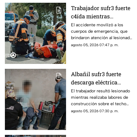
Trabajador sufr3 fuerte
c4ída mientras
trabajaba en Guadalupe
El accidente movilizó a los
cuerpos de emergencia, que
La Venta
brindaron atención al lesionado
antes de trasladarlo a un
agosto 05, 2026 07:47 p. m.
hospital para su valoración.
Albañil sufr3 fuerte
descarga eléctrica
mientras trabajaba en
El trabajador resultó lesionado
mientras realizaba labores de
una azotea de San José
construcción sobre el techo
Buenavista
de una vivienda y tuvo que
agosto 05, 2026 07:30 p. m.
recibir atención médica.