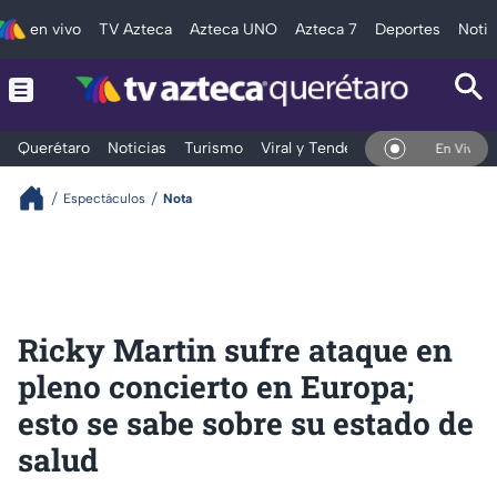
en vivo
TV Azteca
Azteca UNO
Azteca 7
Deportes
Notic
Querétaro
Noticias
Turismo
Viral y Tendencia
Clima
Depo
En Vivo
Espectáculos
Nota
Ricky Martin sufre ataque en
pleno concierto en Europa;
esto se sabe sobre su estado de
salud