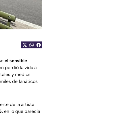
rse
el sensible
en perdió la vida a
itales y medios
miles de fanáticos
rte de la artista
5
, en lo que parecía