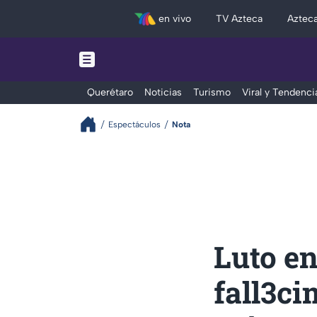
en vivo
TV Azteca
Aztec
Querétaro
Noticias
Turismo
Viral y Tendenci
Espectáculos
Nota
Luto en
fall3ci