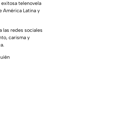
exitosa telenovela
e América Latina y
 las redes sociales
ento, carisma y
a.
quién