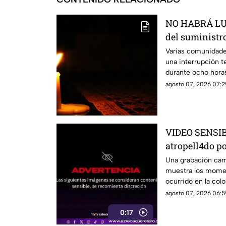
NO HABRÁ LUZ
del suministro
estás serán la
Varias comunidade
una interrupción t
durante ocho hora
agosto 07, 2026 07:2
VIDEO SENSIBL
atropell4do po
antes de m0ri
Una grabación camb
muestra los momen
ocurrido en la colo
agosto 07, 2026 06:5
0:17