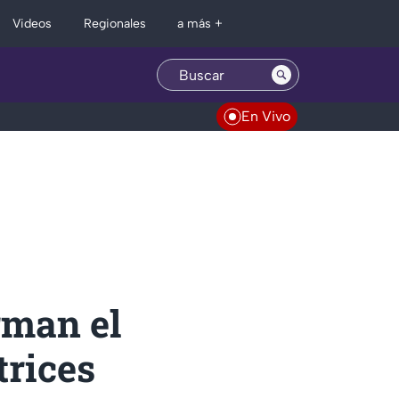
Regionales
Videos
a más +
En Vivo
rman el
trices