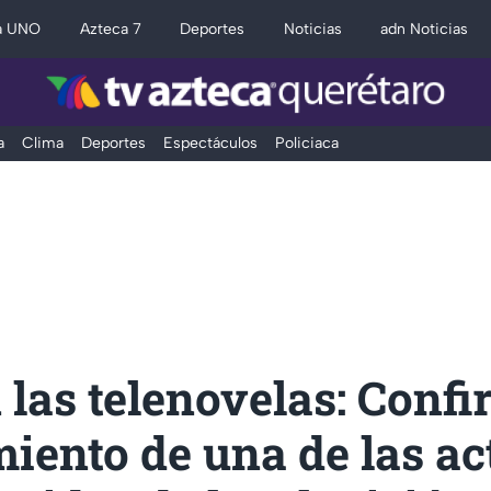
a UNO
Azteca 7
Deportes
Noticias
adn Noticias
a
Clima
Deportes
Espectáculos
Policiaca
 las telenovelas: Confi
miento de una de las ac