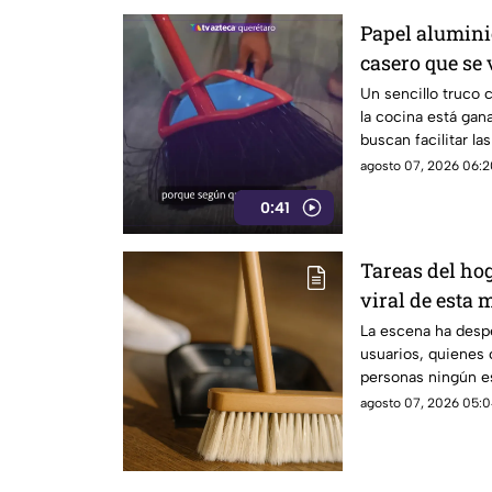
Papel aluminio
casero que se 
Un sencillo truco 
la cocina está gan
buscan facilitar la
agosto 07, 2026 06:2
0:41
Tareas del hog
viral de esta 
techo
La escena ha despe
usuarios, quienes
personas ningún es
limpieza
agosto 07, 2026 05:0