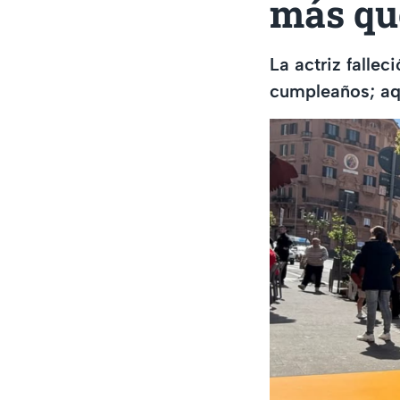
más que
La actriz falle
cumpleaños; aqu