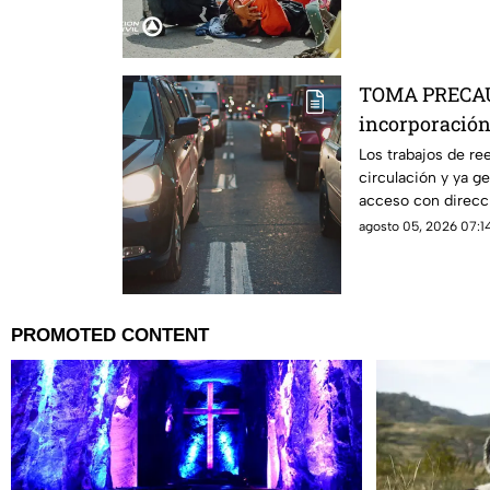
TOMA PRECAUC
incorporación 
esta es la zon
Los trabajos de re
circulación y ya g
acceso con direcci
agosto 05, 2026 07:14