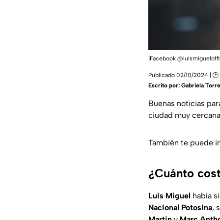
|Facebook @luismigueloffi
Publicado 02/10/2024 | 🕑 
Escrito por:
Gabriela Torr
Buenas noticias par
ciudad muy cercana.
También te puede i
¿Cuánto cost
Luis Miguel
había s
Nacional Potosina
, 
Martin
y
Marc Anth