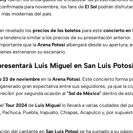
 confirmada para noviembre, los fans de
El Sol
podrán disfruta
s más modernas del país.
an revelado los
precios de los boletos
para este
concierto en 
a tendencia similar a los precios de su presentación anterior.
importante que la
Arena Potosí
albergará desde su apertura, 
uienes estrenaron su escenario.
resentará Luis Miguel en San Luis Potos
 23 de noviembre
en la
Arena Potosí
. Este concierto forma p
a generado gran expectativa entre sus seguidores, ya que la c
 recibir por segunda ocasión al
"Sol de México"
dentro de esta
 el
Tour 2024
de
Luis Miguel
lo llevará a varias ciudades del p
, Pachuca, Puebla, Irapuato, Chiapas, Acapulco y, por supuesto
ación del cantante en
San Luis Potosí
se ha sumado a su página