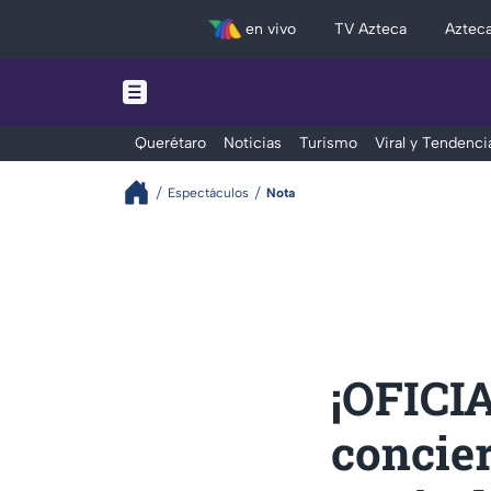
en vivo
TV Azteca
Aztec
Querétaro
Noticias
Turismo
Viral y Tendenci
Espectáculos
Nota
¡OFICIA
concier