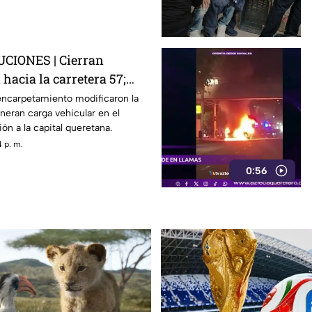
IONES | Cierran
hacia la carretera 57;
a afectada
encarpetamiento modificaron la
eneran carga vehicular en el
ón a la capital queretana.
 p. m.
0:56