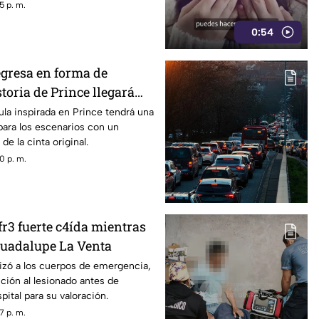
5 p. m.
0:54
egresa en forma de
storia de Prince llegará
cula inspirada en Prince tendrá una
para los escenarios con un
de la cinta original.
0 p. m.
r3 fuerte c4ída mientras
Guadalupe La Venta
izó a los cuerpos de emergencia,
ción al lesionado antes de
spital para su valoración.
7 p. m.