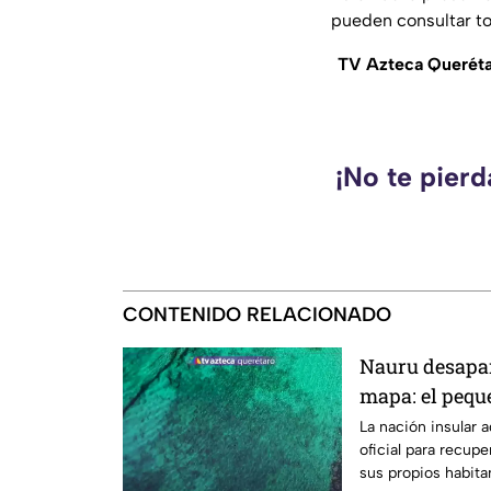
pueden consultar to
TV Azteca Querétaro
¡No te pier
CONTENIDO RELACIONADO
Nauru desapar
mapa: el pequ
nombre
La nación insular 
oficial para recupe
sus propios habit