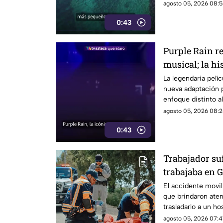
agosto 05, 2026 08:5
0:43
Purple Rain r
musical; la hi
renovada
La legendaria pelí
nueva adaptación 
enfoque distinto al 
agosto 05, 2026 08:2
0:43
Trabajador suf
trabajaba en 
El accidente movil
que brindaron aten
trasladarlo a un ho
agosto 05, 2026 07:4