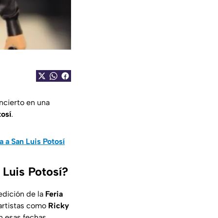
ncierto en una
tosí
.
a a San Luis Potosí
 Luis Potosí?
edición de la
Feria
 artistas como
Ricky
n esas fechas.