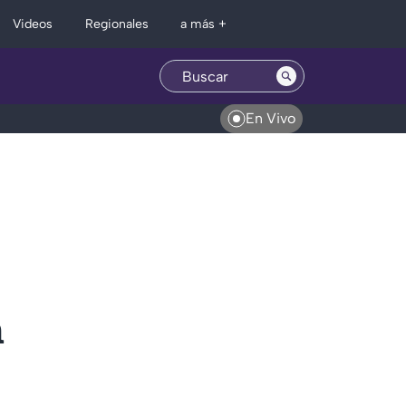
Regionales
Videos
a más +
En Vivo
n