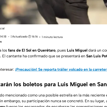
cial
14:18
| Actualizado 🕑 16:16
1 minuto lectura
es
a los
fans de El Sol en Querétaro
, pues
Luis Miguel
dará un co
 El cantante ha confirmado que se presentará en
San Luis Po
nteresar:
¡Precaución! Se reporta tráiler volcado en la carreter
arán los boletos para Luis Miguel en San
ido mencionado como una posible estrella en la más reciente 
sin embargo, su participación nunca se concretó. En su lugar,
ony
fueron los encargados de encabezar las presentaciones e