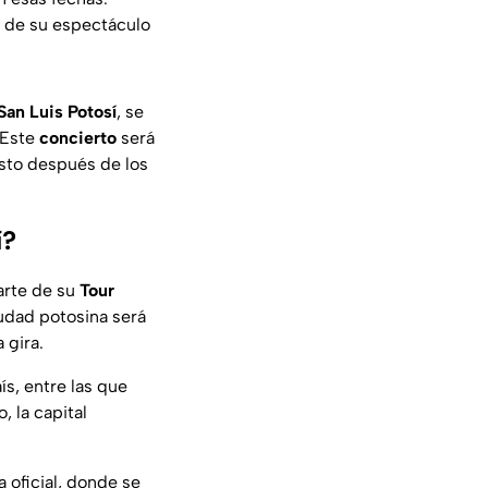
r de su espectáculo
San Luis Potosí
, se
 Este
concierto
será
esto después de los
í?
arte de su
Tour
iudad potosina será
 gira.
aís, entre las que
, la capital
 oficial, donde se