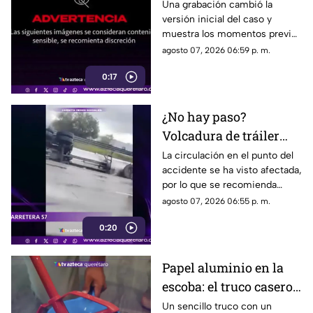
atropell4do por tráiler;
Una grabación cambió la
versión inicial del caso y
fue empujado antes de
muestra los momentos previos
m0rir
al atropellamiento ocurrido en
agosto 07, 2026 06:59 p. m.
la colonia Victoria.
0:17
¿No hay paso?
Volcadura de tráiler
colapsa este punto de la
La circulación en el punto del
accidente se ha visto afectada,
carretera 57
por lo que se recomienda
considerar tiempos de
agosto 07, 2026 06:55 p. m.
traslado.
0:20
Papel aluminio en la
escoba: el truco casero
que se volvió viral
Un sencillo truco con un