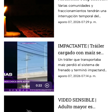
del suministro eléctrico
Varias comunidades y
fraccionamientos tendrán una
en Querétaro; estás
interrupción temporal del
serán las zonas
servicio eléctrico durante
agosto 07, 2026 07:29 p. m.
afectadas
ocho horas este sábado 8 de
agosto.
IMPACTANTE | Tráiler
cargado con maíz se
queda sin frenos y
Un tráiler que transportaba
maíz perdió el sistema de
embiste a siete
frenado y terminó impactando
vehículos
a siete vehículos que
agosto 07, 2026 07:14 p. m.
permanecían detenidos ante
0:22
un semáforo.
VIDEO SENSIBLE |
Adulto mayor es