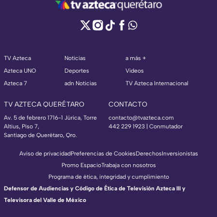
TV Azteca
Noticias
a más +
Azteca UNO
Deportes
Videos
Azteca 7
adn Noticias
TV Azteca Internacional
TV AZTECA QUERÉTARO
CONTACTO
Av. 5 de febrero 1716-1 Júrica, Torre
contacto@tvazteca.com
Altius, Piso 7,
442 229 1923 | Conmutador
Santiago de Querétaro, Qro.
Aviso de privacidad
Preferencias de Cookies
Derechos
Inversionistas
Promo Espacio
Trabaja con nosotros
Programa de ética, integridad y cumplimiento
Defensor de Audiencias y Código de Ética de Televisión Azteca III y
Televisora del Valle de México