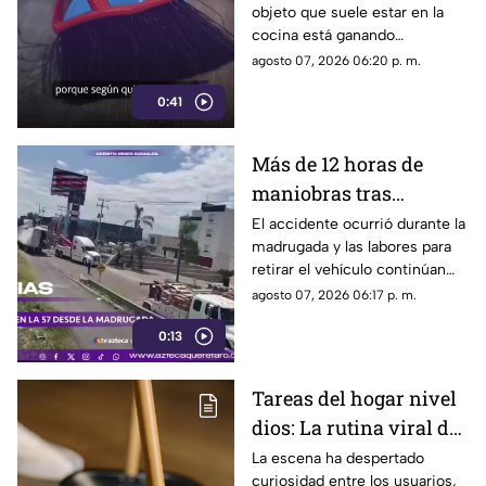
objeto que suele estar en la
cocina está ganando
popularidad entre quienes
agosto 07, 2026 06:20 p. m.
buscan facilitar las labores de
0:41
limpieza en casa.
Más de 12 horas de
maniobras tras
volcadura de unidad
El accidente ocurrió durante la
madrugada y las labores para
pesada en la carretera
retirar el vehículo continúan
57
desde hace más de 12 horas en
agosto 07, 2026 06:17 p. m.
este tramo de la carretera 57.
0:13
Tareas del hogar nivel
dios: La rutina viral de
esta mamá para la
La escena ha despertado
curiosidad entre los usuarios,