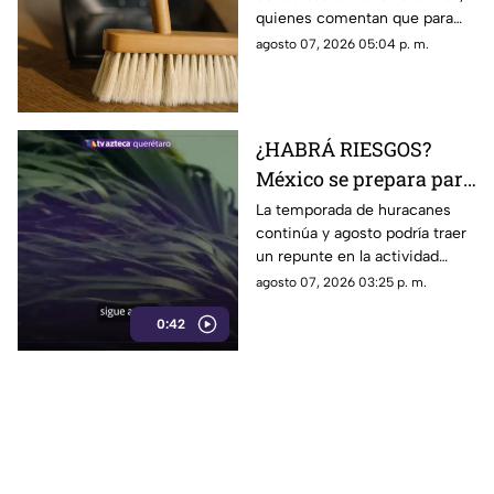
limpieza el techo
quienes comentan que para
algunas personas ningún
agosto 07, 2026 05:04 p. m.
espacio queda fuera de la
rutina de limpieza
¿HABRÁ RIESGOS?
México se prepara para
otro posible ciclón
La temporada de huracanes
continúa y agosto podría traer
tropical; esta sería la
un repunte en la actividad
fecha
tropical; estos son los
agosto 07, 2026 03:25 p. m.
nombres que siguen en las
0:42
listas oficiales.