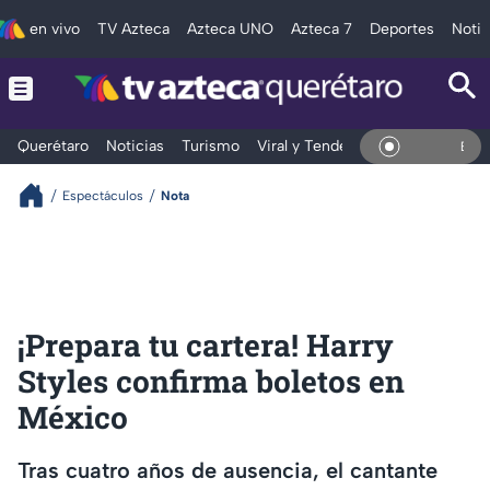
en vivo
TV Azteca
Azteca UNO
Azteca 7
Deportes
Notic
Querétaro
Noticias
Turismo
Viral y Tendencia
Clima
Depo
En Viv
Espectáculos
Nota
¡Prepara tu cartera! Harry
Styles confirma boletos en
México
Tras cuatro años de ausencia, el cantante