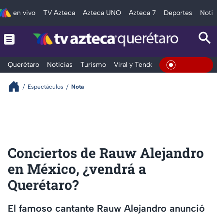
en vivo
TV Azteca
Azteca UNO
Azteca 7
Deportes
Notic
Querétaro
Noticias
Turismo
Viral y Tendencia
Clima
Depo
En Vivo
Espectáculos
Nota
Conciertos de Rauw Alejandro
en México, ¿vendrá a
Querétaro?
El famoso cantante Rauw Alejandro anunció