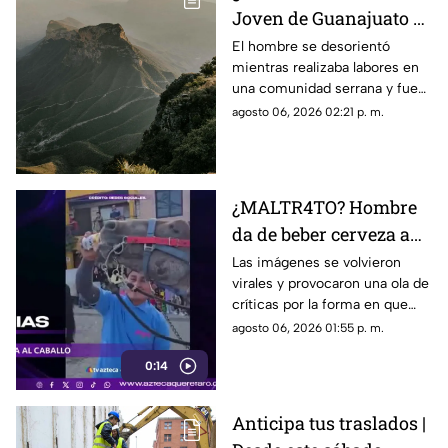
Joven de Guanajuato es
encontrado en la Sierra
El hombre se desorientó
mientras realizaba labores en
Gorda de Querétaro
una comunidad serrana y fue
encontrado durante la noche
agosto 06, 2026 02:21 p. m.
sin presentar lesiones.
¿MALTR4TO? Hombre
da de beber cerveza a
caballo tras desfile; así
Las imágenes se volvieron
virales y provocaron una ola de
reaccionó el animal
críticas por la forma en que
fue tratado el animal al
agosto 06, 2026 01:55 p. m.
terminar un recorrido.
0:14
Anticipa tus traslados |