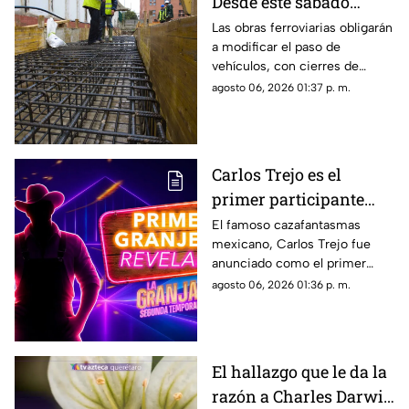
Desde este sábado
cambiará por completo
Las obras ferroviarias obligarán
a modificar el paso de
la circulación en
vehículos, con cierres de
Bernardo Quintana
carriles y circulación en
agosto 06, 2026 01:37 p. m.
contraflujo.
Carlos Trejo es el
primer participante
confirmado para la
El famoso cazafantasmas
mexicano, Carlos Trejo fue
segunda temporada de
anunciado como el primer
'La Granja VIP’
granjero oficial del reality show
agosto 06, 2026 01:36 p. m.
El hallazgo que le da la
razón a Charles Darwin