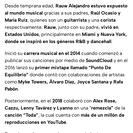
Desde temprana edad,
Rauw Alejandro estuvo expuesto
al mundo musical
gracias a sus padres,
Raúl Ocasio y
María Ruiz
, quienes son un
guitarrista
y una
corista
respectivamente.
Rauw
, junto con su padre,
vivió en
Estados Unidos
, principalmente en
Miami y Nueva York,
donde se inspiró en los géneros R&B y dancehall
.
Inició su
carrera musical en el 2014
cuando comenzó a
publicar sus canciones por medio de
SoundCloud
y en el
2016 lanzó su
primer mixtape llamado “Punto De
Equilibrio”
donde contó con colaboraciones de artistas
como
Myke Towers, Álvaro Díaz, Joyce Santana y Rafa
Pabön
.
Posteriormente, en el
2018
colaboró con
Alex Rose,
Cazzu, Lenny Tavárez y Lyanno
en una “
remezcla”
de la
canción “Toda”
, la cual cuenta con
más de un millón de
reproducciones en YouTube
.