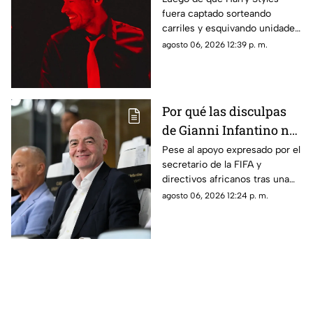
fuera captado sorteando
que el cantante salió a
carriles y esquivando unidades
correr por Reforma
de transporte durante sus
agosto 06, 2026 12:39 p. m.
para darle un consejo
rutinas de ejercicio por Paseo
vial
de la Reforma, el organismo
pidió respetar las reglas viales
Por qué las disculpas
de Gianni Infantino no
lograron frenar el
Pese al apoyo expresado por el
secretario de la FIFA y
posicionamiento de la
directivos africanos tras una
UEFA
reunión de emergencia, la
agosto 06, 2026 12:24 p. m.
UEFA y diversas figuras
ratificaron su rechazo a la
gestión de Gianni Infantino