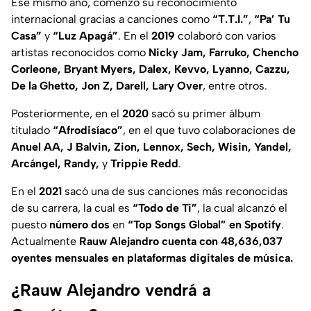
Ese mismo año, comenzó su reconocimiento
internacional gracias a canciones como
“T.T.I.”
,
“Pa’ Tu
Casa”
y
“Luz Apagá”
. En el
2019
colaboró con varios
artistas reconocidos como
Nicky Jam, Farruko, Chencho
Corleone, Bryant Myers, Dalex, Kevvo, Lyanno, Cazzu,
De la Ghetto, Jon Z, Darell, Lary Over
, entre otros.
Posteriormente, en el
2020
sacó su primer álbum
titulado
“Afrodisíaco”
, en el que tuvo colaboraciones de
Anuel AA, J Balvin, Zion, Lennox, Sech, Wisin, Yandel,
Arcángel, Randy,
y
Trippie Redd
.
En el
2021
sacó una de sus canciones más reconocidas
de su carrera, la cual es
“Todo de Ti”
, la cual alcanzó el
puesto
número dos
en
“Top Songs Global” en Spotify
.
Actualmente
Rauw Alejandro cuenta con 48,636,037
oyentes mensuales en plataformas digitales de música.
¿Rauw Alejandro vendrá a