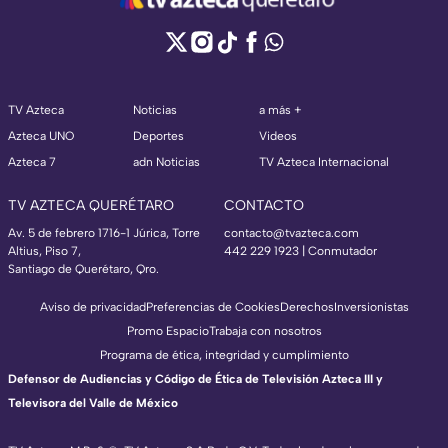
TV Azteca
Noticias
a más +
Azteca UNO
Deportes
Videos
Azteca 7
adn Noticias
TV Azteca Internacional
TV AZTECA QUERÉTARO
CONTACTO
Av. 5 de febrero 1716-1 Júrica, Torre
contacto@tvazteca.com
Altius, Piso 7,
442 229 1923 | Conmutador
Santiago de Querétaro, Qro.
Aviso de privacidad
Preferencias de Cookies
Derechos
Inversionistas
Promo Espacio
Trabaja con nosotros
Programa de ética, integridad y cumplimiento
Defensor de Audiencias y Código de Ética de Televisión Azteca III y
Televisora del Valle de México