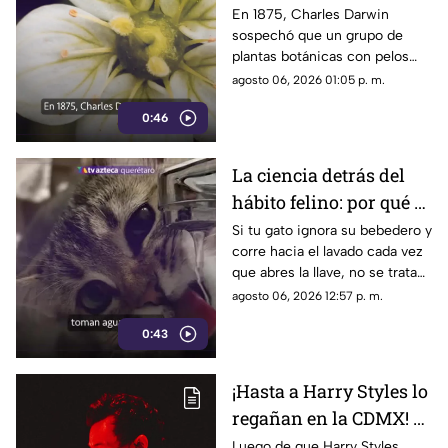
siglo y medio más
En 1875, Charles Darwin
sospechó que un grupo de
tarde: hallan rara
plantas botánicas con pelos
planta carnívora
pegajosos alimentaba su
agosto 06, 2026 01:05 p. m.
organismo con insectos
0:46
La ciencia detrás del
hábito felino: por qué el
agua en movimiento
Si tu gato ignora su bebedero y
corre hacia el lavado cada vez
del grifo es irresistible
que abres la llave, no se trata
para los gatos
de un capricho
agosto 06, 2026 12:57 p. m.
0:43
¡Hasta a Harry Styles lo
regañan en la CDMX! El
Metrobús aprovechó
Luego de que Harry Styles