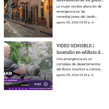
vía pública en el Centro
La mujer recibió atención de
emergencia en las
Histórico de Querétaro
inmediaciones del Jardín
Corregidora, pero los
agosto 08, 2026 03:30 p. m.
paramédicos confirmaron que
ya no contaba con signos
vitales.
VIDEO SENSIBLE |
Incendio en edificio de
Nueva York deja un
Una emergencia en un
complejo de departamentos
mu3rto y 14 heridos
del Bronx movilizó a cientos
de bomberos y dejó víctimas
agosto 08, 2026 03:26 p. m.
entre residentes y personal de
0:43
emergencia.