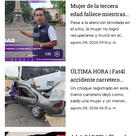
Mujer de la tercera
edad fallece mientras
caminaba por el Centro
Pese a la atención brindada en
el sitio, la mujer no logró
de Querétaro
recuperarse y murió en el
lugar.
agosto 08, 2026 09:16 p. m.
1:10
ÚLTIMA HORA | Fat4l
accidente carretero
deja una mujer y un
Un choque registrado en este
tramo carretero dejó como
niño mu3rtos en San
saldo una mujer y un menor
Juan del Río
sin vida, además de una
agosto 08, 2026 06:31 p. m.
persona lesionada.