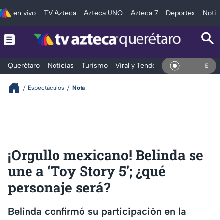
en vivo
TV Azteca
Azteca UNO
Azteca 7
Deportes
Notic
Querétaro
Noticias
Turismo
Viral y Tendencia
Clima
Depo
En Vivo
Espectáculos
Nota
¡Orgullo mexicano! Belinda se
une a ‘Toy Story 5'; ¿qué
personaje será?
Belinda confirmó su participación en la