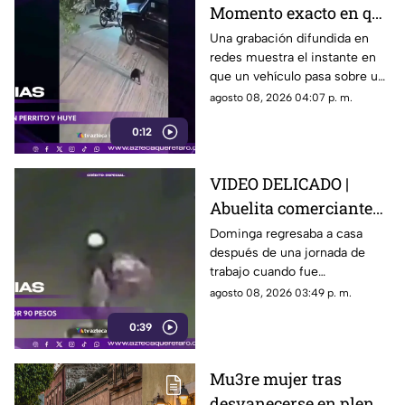
Momento exacto en que
camioneta atropella a
Una grabación difundida en
redes muestra el instante en
un perro y conductor
que un vehículo pasa sobre un
escapa
perro y continúa su camino sin
agosto 08, 2026 04:07 p. m.
detenerse.
0:12
VIDEO DELICADO |
Abuelita comerciante
es as3sin4da en Puebla
Dominga regresaba a casa
después de una jornada de
por 90 pesos
trabajo cuando fue
interceptada por un hombre
agosto 08, 2026 03:49 p. m.
que presuntamente le quitó el
0:39
dinero que llevaba.
Mu3re mujer tras
desvanecerse en plena