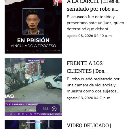
A LA CÁRCEL | Él es el
señalado por robo a
una casa en Santa Rosa
El acusado fue detenido y
presentado ante un juez, quien
Jáuregui
determinó que deberá
permanecer en prisión
agosto 08, 2026 04:40 p. m.
preventiva mientras avanza la
investigación.
FRENTE A LOS
CLIENTES | Dos
hombres enc4ñonan a
El robo quedó registrado por
una cámara de vigilancia y
conductor y se llevan
muestra cómo dos sujetos
su camioneta
obligaron a un conductor y a
agosto 08, 2026 04:21 p. m.
su acompañante a bajar del
1:18
vehículo.
VIDEO DELICADO |