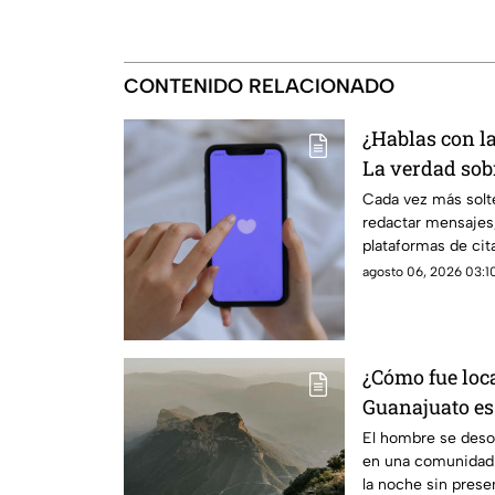
CONTENIDO RELACIONADO
¿Hablas con l
La verdad sobr
coqueteo digit
Cada vez más solte
redactar mensajes,
plataformas de cit
agosto 06, 2026 03:10
¿Cómo fue loc
Guanajuato es
Gorda de Quer
El hombre se desor
en una comunidad 
la noche sin presen