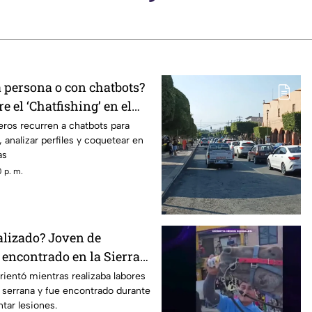
a persona o con chatbots?
e el ‘Chatfishing’ en el
al
ros recurren a chatbots para
 analizar perfiles y coquetear en
as
 p. m.
alizado? Joven de
 encontrado en la Sierra
étaro
ientó mientras realizaba labores
serrana y fue encontrado durante
tar lesiones.