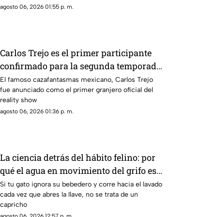
agosto 06, 2026 01:55 p. m.
Carlos Trejo es el primer participante
confirmado para la segunda temporada
de 'La Granja VIP’
El famoso cazafantasmas mexicano, Carlos Trejo
fue anunciado como el primer granjero oficial del
reality show
agosto 06, 2026 01:36 p. m.
La ciencia detrás del hábito felino: por
qué el agua en movimiento del grifo es
irresistible para los gatos
Si tu gato ignora su bebedero y corre hacia el lavado
cada vez que abres la llave, no se trata de un
capricho
agosto 06, 2026 12:57 p. m.