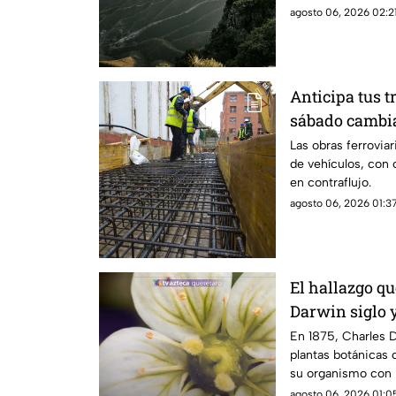
agosto 06, 2026 02:21
Anticipa tus t
sábado cambia
circulación e
Las obras ferroviar
de vehículos, con c
en contraflujo.
agosto 06, 2026 01:37
El hallazgo qu
Darwin siglo 
rara planta c
En 1875, Charles 
plantas botánicas 
su organismo con 
agosto 06, 2026 01:05