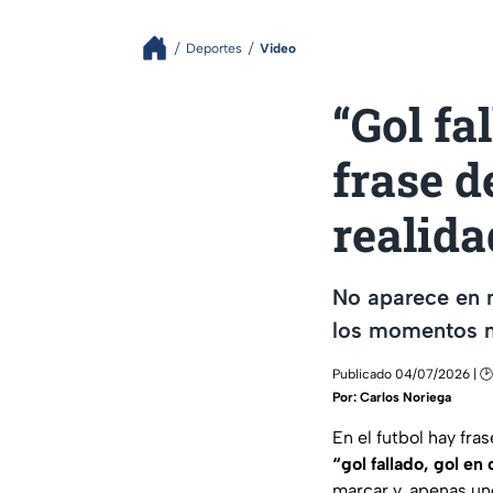
Deportes
Video
“Gol fa
frase d
realida
No aparece en 
los momentos má
Publicado 04/07/2026 | 🕑 
Por:
Carlos Noriega
En el futbol hay fr
“gol fallado, gol en 
marcar y, apenas un