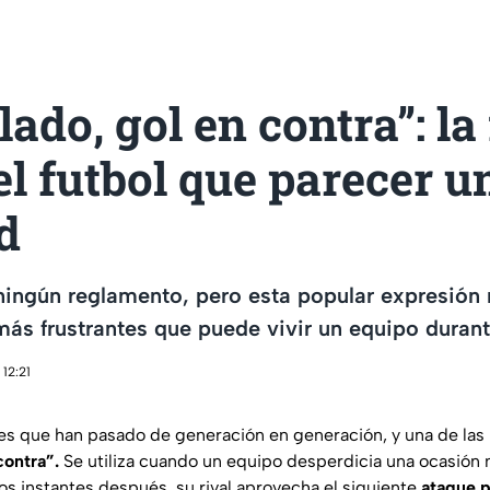
llado, gol en contra”: l
el futbol que parecer u
d
ningún reglamento, pero esta popular expresión
s frustrantes que puede vivir un equipo durant
12:21
ases que han pasado de generación en generación, y una de las
contra”.
Se utiliza cuando un equipo desperdicia una ocasión 
os instantes después, su rival aprovecha el siguiente
ataque p