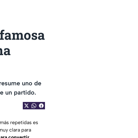
a famosa
na
 resume uno de
e un partido.
 más repetidas es
muy clara para
ara convertir.