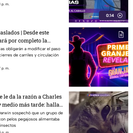
 p. m.
0:14
raslados | Desde este
rá por completo la
n Bernardo Quintana
ias obligarán a modificar el paso
ierres de carriles y circulación
 p. m.
e le da la razón a Charles
y medio más tarde: hallan
arnívora
Darwin sospechó que un grupo de
con pelos pegajosos alimentaba
insectos
 p. m.