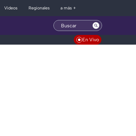
Regionales
Videos
a más +
En Vivo