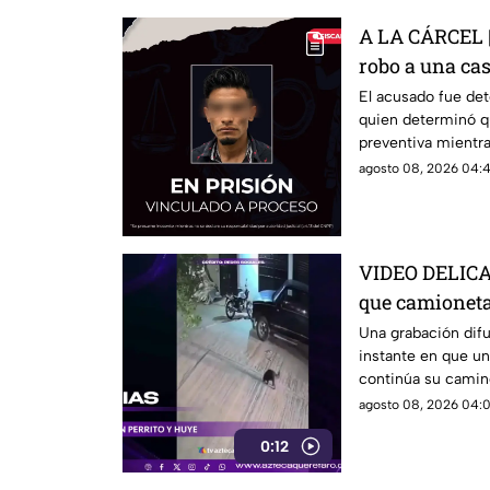
A LA CÁRCEL | 
robo a una ca
El acusado fue det
quien determinó q
preventiva mientra
agosto 08, 2026 04:4
VIDEO DELICA
que camioneta 
conductor es
Una grabación dif
instante en que un
continúa su camin
agosto 08, 2026 04:0
0:12