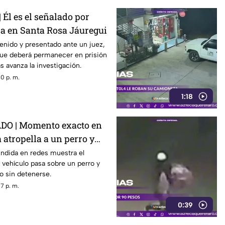
Él es el señalado por
sa en Santa Rosa Jáuregui
enido y presentado ante un juez,
ue deberá permanecer en prisión
s avanza la investigación.
0 p. m.
1:18
DO | Momento exacto en
atropella a un perro y
capa
undida en redes muestra el
 vehículo pasa sobre un perro y
o sin detenerse.
7 p. m.
0:39