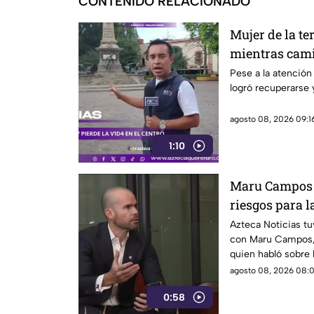
CONTENIDO RELACIONADO
Mujer de la te
mientras cami
Querétaro
Pese a la atención 
logró recuperarse y
agosto 08, 2026 09:16
1:10
Maru Campos a
riesgos para l
Azteca Noticias tu
con Maru Campos,
quien habló sobre 
acuerdo con su pos
agosto 08, 2026 08:0
riesgo para la libe
0:58