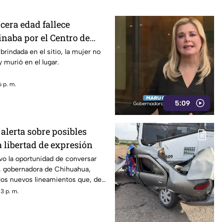
rcera edad fallece
naba por el Centro de
brindada en el sitio, la mujer no
 murió en el lugar.
 p. m.
5:09
lerta sobre posibles
a libertad de expresión
vo la oportunidad de conversar
 gobernadora de Chihuahua,
los nuevos lineamientos que, de
tura, podrían representar un
3 p. m.
rtad de expresión