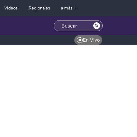
Regionales
Videos
a más +
En Vivo