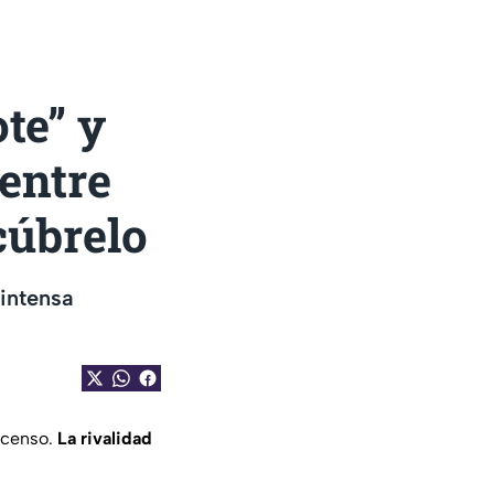
te” y
 entre
cúbrelo
intensa
scenso.
La rivalidad