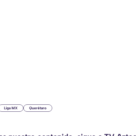
Liga MX
Querétaro