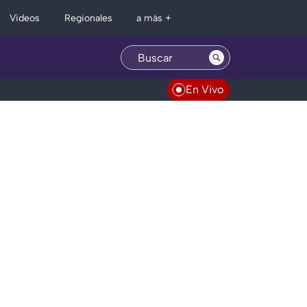
Regionales
Videos
a más +
En Vivo