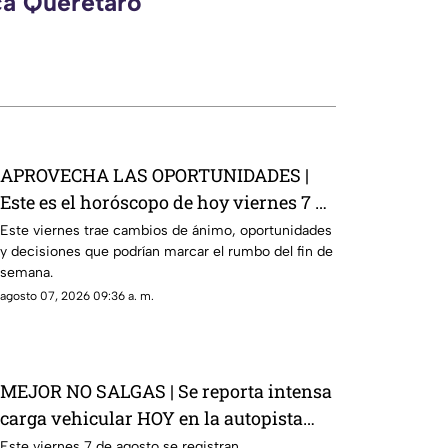
ca Querétaro
APROVECHA LAS OPORTUNIDADES |
Este es el horóscopo de hoy viernes 7 de
agosto
Este viernes trae cambios de ánimo, oportunidades
y decisiones que podrían marcar el rumbo del fin de
semana.
agosto 07, 2026 09:36 a. m.
MEJOR NO SALGAS | Se reporta intensa
carga vehicular HOY en la autopista
México Querétaro
Este viernes 7 de agosto se registran