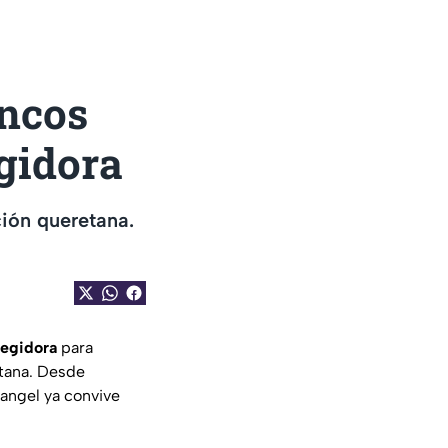
ancos
egidora
ción queretana.
regidora
para
etana. Desde
angel ya convive