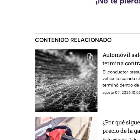
¡No te pier
CONTENIDO RELACIONADO
Automóvil sal
termina contr
El conductor presu
vehículo cuando c
terminó dentro de
abierto.
agosto 07, 2026 10:03
¿Por qué sigue
pre
Este viernes 7 de 