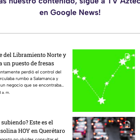
das nuestro contenido, sigue a TV Azte
en Google News!
e del Libramiento Norte y
a un puesto de fresas
ntamente perdió el control del
irculaba rumbo a Salamanca y
 un negocio que se encontraba
 a. m.
 subiendo? Este es el
cio de la gasolina HOY en Querétaro
agosto no olvides consultar el