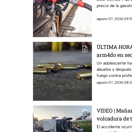
precio de la gasol
agosto 07, 2026 09:19
ÚLTIMA HORA 
arm4do en sec
mu3rtos y dec
Un adolescente ha
abuelos y después 
DELICADO)
fuego contra profe
agosto 07, 2026 08:3
VIDEO | Mañana
volcadura de t
rumbo a Cela
El accidente ocurr