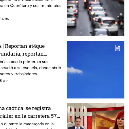
ina en Querétaro y sus municipios.
 a. m.
| Reportan at4que
undaria; reportan
enas de heridos (+VIDEO
bría atacado primero a sus
acudió a su escuela, donde abrió
sores y trabajadores.
8 a. m.
 caótica: se registra
ráiler en la carretera 57
ya
ió durante la madrugada en la