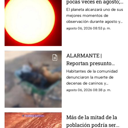
pocas veces en agosto;
a esta hora podrás
El planeta alcanzará uno de sus
mejores momentos de
verlo durante este mes
observación durante agosto y
podrá distinguirse sin
agosto 06, 2026 08:53 p. m.
necesidad de telescopio.
ALARMANTE |
Reportan presunto
env3nen4miento de al
Habitantes de la comunidad
denunciaron la muerte de
menos 23 perros en
decenas de caninos y
esta zona de Querétaro:
solicitaron que se esclarezcan
agosto 06, 2026 08:38 p. m.
IMAGENES SENSIBLES
los hechos para identificar a
los posibles responsables.
Más de la mitad de la
población podría ser