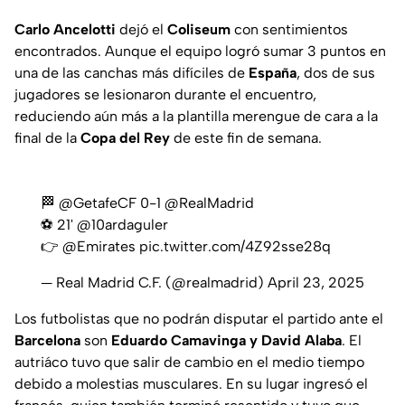
Carlo Ancelotti
dejó el
Coliseum
con sentimientos
encontrados. Aunque el equipo logró sumar 3 puntos en
una de las canchas más difíciles de
España
, dos de sus
jugadores se lesionaron durante el encuentro,
reduciendo aún más a la plantilla merengue de cara a la
final de la
Copa del Rey
de este fin de semana.
🏁
@GetafeCF
0-1
@RealMadrid
⚽ 21'
@10ardaguler
👉
@Emirates
pic.twitter.com/4Z92sse28q
— Real Madrid C.F. (@realmadrid)
April 23, 2025
Los futbolistas que no podrán disputar el partido ante el
Barcelona
son
Eduardo Camavinga y David Alaba
. El
autriáco tuvo que salir de cambio en el medio tiempo
debido a molestias musculares. En su lugar ingresó el