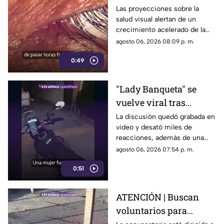
miope en 2050;
Las proyecciones sobre la
salud visual alertan de un
especialistas advierten
crecimiento acelerado de la
las causas
miopía y señalan que pasar
agosto 06, 2026 08:09 p. m.
menos tiempo al aire libre
0:49
también influye en su
desarrollo.
"Lady Banqueta" se
vuelve viral tras
confrontar a un
La discusión quedó grabada en
video y desató miles de
repartidor; así fue el
reacciones, además de una
momento
muestra de apoyo de
agosto 06, 2026 07:54 p. m.
repartidores hacia el
0:51
trabajador.
ATENCIÓN | Buscan
voluntarios para