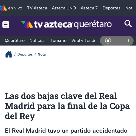
en vivo
TV Azteca
Azteca UNO
Azteca 7
Deportes
Notic
Querétaro
Noticias
Turismo
Viral y Tendencia
Clima
Depo
En Vivo
Deportes
Nota
Las dos bajas clave del Real
Madrid para la final de la Copa
del Rey
El Real Madrid tuvo un partido accidentado