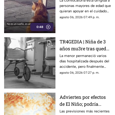
cuidar gatos en una
La convocatoria está dirigida a
personas mayores de edad que
isla de Grecia
quieran apoyar en el cuidado
de gatos rescatados mientras
agosto 06, 2026 07:49 p. m.
viven temporalmente en una
0:48
isla griega.
TR4GEDIA | Niña de 3
años mu3re tras quedar
atrapada en un juguete
La menor permaneció varios
días hospitalizada después del
accidente, pero finalmente
perdió la vida a causa de una
agosto 06, 2026 07:27 p. m.
asfixia accidental.
Advierten por efectos
de El Niño; podría
alcanzar intensidad
Las previsiones más recientes