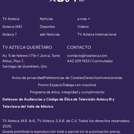
TV Azteca
Noticias
a más +
Azteca UNO
Deportes
Videos
Azteca 7
adn Noticias
TV Azteca Internacional
TV AZTECA QUERÉTARO
CONTACTO
Av. 5 de febrero 1716-1 Júrica, Torre
contacto@tvazteca.com
Altius, Piso 7,
442 229 1923 | Conmutador
Santiago de Querétaro, Qro.
Aviso de privacidad
Preferencias de Cookies
Derechos
Inversionistas
Promo Espacio
Trabaja con nosotros
Programa de ética, integridad y cumplimiento
Defensor de Audiencias y Código de Ética de Televisión Azteca III y
Televisora del Valle de México
TV Azteca, M.R. & ©, TV Azteca, S.A.B. de C.V. Todos los derechos reservados,
2025.
Queda prohibida la reproducción total o parcial sin la autorización previa,