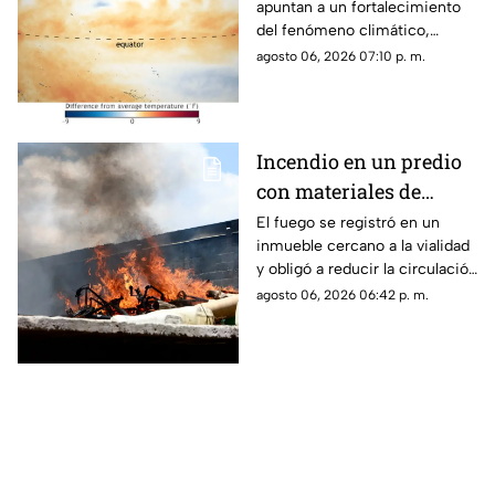
apuntan a un fortalecimiento
histórica
del fenómeno climático,
mientras varios países ya
agosto 06, 2026 07:10 p. m.
preparan acciones ante sus
posibles efectos.
Incendio en un predio
con materiales de
reciclaje provoca
El fuego se registró en un
inmueble cercano a la vialidad
afectaciones sobre la
y obligó a reducir la circulación
carretera 57
mientras continúan las
agosto 06, 2026 06:42 p. m.
maniobras para sofocar las
llamas.