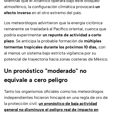
Mientras que el Atlántico operará bajo este bloqueo
atmosférico, la configuración climática provocará
un
efecto inverso
en el otro extremo del país.
Los meteorólogos advirtieron que la energía ciclónica
remanente se trasladará al Pacífico oriental, cuenca que
podría experimentar
un repunte de actividad a corto
plazo
. Se anticipa la probable formación de
múltiples
tormentas tropicales durante los próximos 10 días,
con
al menos un sistema bajo estricta vigilancia por su
potencial de trayectoria hacia zonas costeras de México.
Un pronóstico "moderado" no
equivale a cero peligro
Tanto los organismos oficiales como los meteorólogos
independientes hicieron hincapié en una regla de oro de
la protección civil:
un pronóstico de baja actividad
general no disminuye el peligro real de impacto en