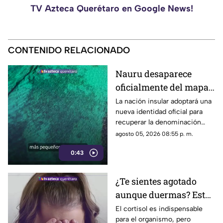
TV Azteca Querétaro en Google News!
CONTENIDO RELACIONADO
Nauru desaparece
oficialmente del mapa:
el pequeño país cambia
La nación insular adoptará una
nueva identidad oficial para
de nombre
recuperar la denominación
utilizada por sus propios
agosto 05, 2026 08:55 p. m.
habitantes desde hace
0:43
generaciones.
¿Te sientes agotado
aunque duermas? Estos
hábitos pueden ayudar
El cortisol es indispensable
para el organismo, pero
a regular el cortisol