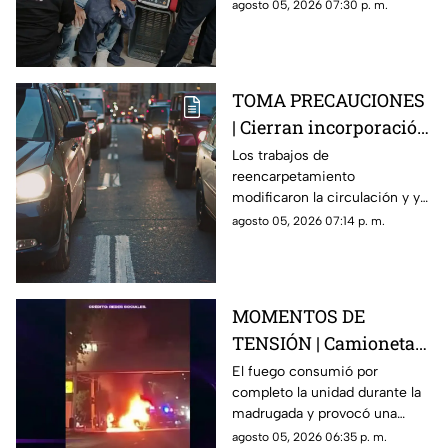
de una vivienda y tuvo que
agosto 05, 2026 07:30 p. m.
recibir atención médica.
TOMA PRECAUCIONES
| Cierran incorporación
hacia la carretera 57;
Los trabajos de
reencarpetamiento
esta es la zona afectada
modificaron la circulación y ya
generan carga vehicular en el
agosto 05, 2026 07:14 p. m.
acceso con dirección a la
capital queretana.
MOMENTOS DE
TENSIÓN | Camioneta
termina calcinada
El fuego consumió por
completo la unidad durante la
sobre avenida
madrugada y provocó una
Constituyentes; así se
intensa movilización en una de
agosto 05, 2026 06:35 p. m.