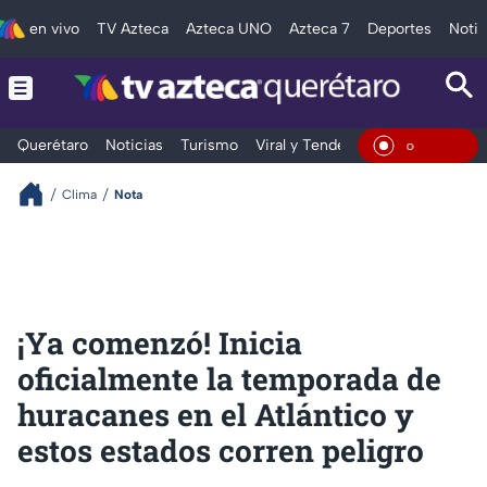
en vivo
TV Azteca
Azteca UNO
Azteca 7
Deportes
Notic
Querétaro
Noticias
Turismo
Viral y Tendencia
Clima
Depo
En Vivo
Clima
Nota
¡Ya comenzó! Inicia
oficialmente la temporada de
huracanes en el Atlántico y
estos estados corren peligro