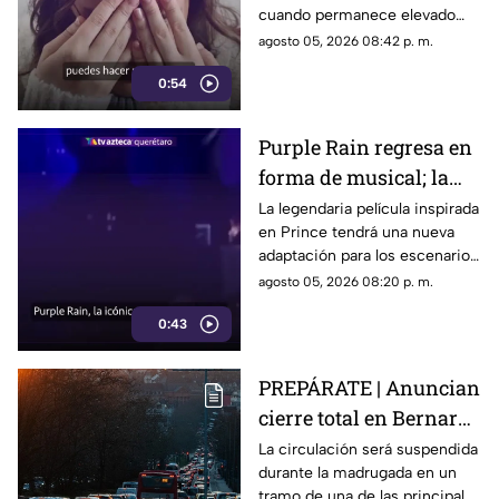
cuando permanece elevado
por largos periodos puede
agosto 05, 2026 08:42 p. m.
influir en el sueño, el estrés y
0:54
la energía diaria.
Purple Rain regresa en
forma de musical; la
historia de Prince
La legendaria película inspirada
en Prince tendrá una nueva
llegará renovada
adaptación para los escenarios
con un enfoque distinto al de
agosto 05, 2026 08:20 p. m.
la cinta original.
0:43
PREPÁRATE | Anuncian
cierre total en Bernardo
Quintana; este será el
La circulación será suspendida
durante la madrugada en un
horario
tramo de una de las principales