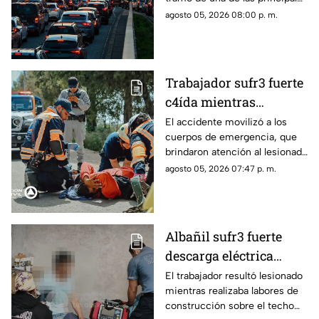
vialidades de Querétaro.
agosto 05, 2026 08:00 p. m.
Trabajador sufr3 fuerte
c4ída mientras
trabajaba en Guadalupe
El accidente movilizó a los
cuerpos de emergencia, que
La Venta
brindaron atención al lesionado
antes de trasladarlo a un
agosto 05, 2026 07:47 p. m.
hospital para su valoración.
Albañil sufr3 fuerte
descarga eléctrica
mientras trabajaba en
El trabajador resultó lesionado
mientras realizaba labores de
una azotea de San José
construcción sobre el techo
Buenavista