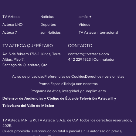
TV Azteca
Noticias
a más +
Azteca UNO
Deportes
Videos
Azteca 7
adn Noticias
TV Azteca Internacional
TV AZTECA QUERÉTARO
CONTACTO
Av. 5 de febrero 1716-1 Júrica, Torre
contacto@tvazteca.com
Altius, Piso 7,
442 229 1923 | Conmutador
Santiago de Querétaro, Qro.
Aviso de privacidad
Preferencias de Cookies
Derechos
Inversionistas
Promo Espacio
Trabaja con nosotros
Programa de ética, integridad y cumplimiento
Defensor de Audiencias y Código de Ética de Televisión Azteca III y
Televisora del Valle de México
TV Azteca, M.R. & ©, TV Azteca, S.A.B. de C.V. Todos los derechos reservados,
2025.
Queda prohibida la reproducción total o parcial sin la autorización previa,