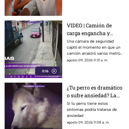
Carmen Montero
VIDEO | Camión de
carga engancha y
destruye vehículo
Una cámara de seguridad
captó el momento en que un
estacionado
camión arrastró varios metros
a un vehículo estacionado
agosto 09, 2026 11:31 a. m.
0:16
¿Tu perro es dramático
o sufre ansiedad? La
señal que la mayoría de
Si tu perro tiene estos
síntomas podría tratarse de
los dueños pasa por
ansiedad
alto
agosto 09, 2026 11:08 a. m.