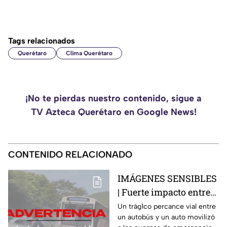
Tags relacionados
Querétaro
Clima Querétaro
¡No te pierdas nuestro contenido, sigue a
TV Azteca Querétaro en Google News!
CONTENIDO RELACIONADO
IMÁGENES SENSIBLES
| Fuerte impacto entre
autobús y vehículo deja
Un trág1co percance vial entre
un autobús y un auto movilizó
saldo fatal y nueve