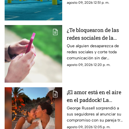
un rob0 agravado
agosto 09, 2026 12:51 p. m.
citas
¿Te bloquearon de las
redes sociales de la
nada? La razón
Que alguien desaparezca de
redes sociales y corte toda
psicológica por la que
comunicación sin dar
algunas personas
explicaciones genera ansiedad
agosto 09, 2026 12:20 p. m.
eligen el contacto cero
e incertidumbre; esto es lo
repentino
que dice la psicología
¡El amor está en el aire
en el paddock! La
romántica propuesta
George Russell sorprendió a
sus seguidores al anunciar su
de matrimonio de
compromiso con su pareja tras
George Russell a
más de cinco años juntos
agosto 09, 2026 12:05 p. m.