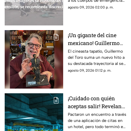
a los cuerpos de emergencia
heridos
en Morelos
agosto 09, 2026 02:00 p. m.
¡Un gigante del cine
mexicano! Guillermo
del Toro recibe el
El cineasta tapatío, Guillermo
del Toro suma un nuevo hito a
Doctorado Honoris
su destacada trayectoria al ser
Causa en Bellas Artes
reconocido en Los Ángeles por
agosto 09, 2026 01:12 p. m.
sus contribuciones al arte
cinematográfico
¡Cuidado con quién
aceptas salir! Revelan
nuevo modus operandi
Pactaron un encuentro a través
de una aplicación de citas en
de rob0 tras conocerse
un hotel, pero todo terminó en
de una aplicación de