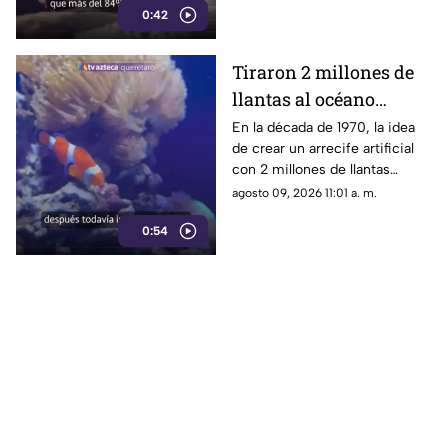
0:42
Tiraron 2 millones de
llantas al océano
pensando que
En la década de 1970, la idea
de crear un arrecife artificial
ayudarían a la vida
con 2 millones de llantas
marina; hoy luchan por
parecía la solución perfecta
agosto 09, 2026 11:01 a. m.
sacarlas
para la vida marina; medio
0:54
siglo después, buzos siguen
sacándolos del fondo del mar