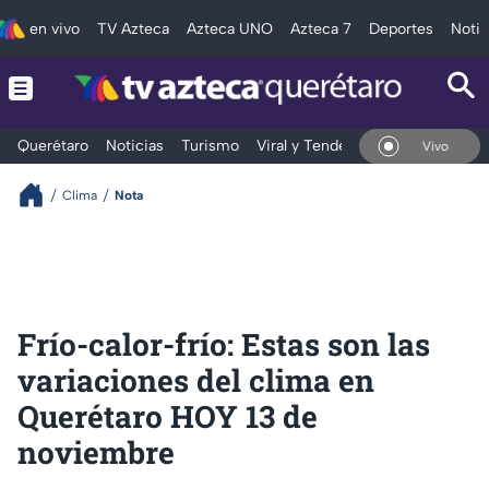
en vivo
TV Azteca
Azteca UNO
Azteca 7
Deportes
Notic
Querétaro
Noticias
Turismo
Viral y Tendencia
Clima
Depo
En Vivo
Clima
Nota
Frío-calor-frío: Estas son las
variaciones del clima en
Querétaro HOY 13 de
noviembre